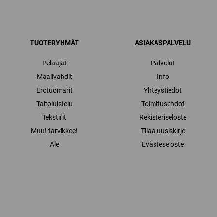
TUOTERYHMÄT
ASIAKASPALVELU
Pelaajat
Palvelut
Maalivahdit
Info
Erotuomarit
Yhteystiedot
Taitoluistelu
Toimitusehdot
Tekstiilit
Rekisteriseloste
Muut tarvikkeet
Tilaa uusiskirje
Ale
Evästeseloste