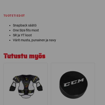
TUOTETIEDOT
Snapback säätö
One Size fits most
SR ja YT koot
Värit musta, punainen ja navy
Tutustu myös