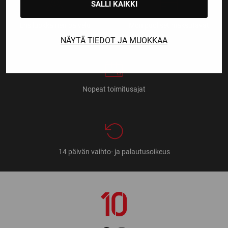
SALLI KAIKKI
Ensiluokkainen palvelu
Monipuoliset maksutavat
NÄYTÄ TIEDOT JA MUOKKAA
Nopeat toimitusajat
14 päivän vaihto- ja palautusoikeus