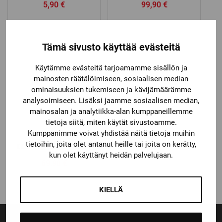
5,90
€
99,90
€
Tämä sivusto käyttää evästeitä
Käytämme evästeitä tarjoamamme sisällön ja
mainosten räätälöimiseen, sosiaalisen median
ominaisuuksien tukemiseen ja kävijämäärämme
analysoimiseen. Lisäksi jaamme sosiaalisen median,
mainosalan ja analytiikka-alan kumppaneillemme
tietoja siitä, miten käytät sivustoamme.
Kumppanimme voivat yhdistää näitä tietoja muihin
CCM
tietoihin, joita olet antanut heille tai joita on kerätty,
CCM FV1 KOKO VISIIRI
kun olet käyttänyt heidän palvelujaan.
69,90
€
KIELLÄ