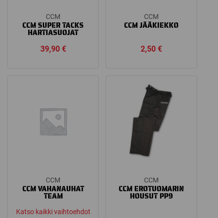
CCM
CCM
CCM SUPER TACKS
CCM JÄÄKIEKKO
HARTIASUOJAT
39,90
€
2,50
€
CCM
CCM
CCM VAHANAUHAT
CCM EROTUOMARIN
TEAM
HOUSUT PP9
Katso kaikki vaihtoehdot