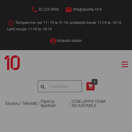
Siirry
sisältöön
03 225 0000
info@sportia-10.fi
Tampere ma–pe: 11–19 la: 9–16 Jyväskylä ma-pe: 11-19 la: 10-16
Lahti ma-pe: 11-19 la: 10-16
Kirjaudu sisään
Sportia-
10
Search
0
for:
Pipot ja
CCM LIPPIS TEAM
Etusivu
/
Tekstiilit
/
/
lippikset
ADJUSTABLE