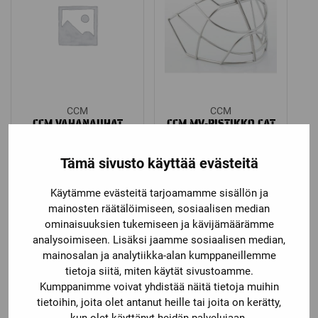
CCM
CCM
CCM VAHANAUHAT
CCM MV-RISTIKKO CAT
TEAM
EYE
Katso kaikki vaihtoehdot
Katso kaikki vaihtoehdot
Tämä sivusto käyttää evästeitä
5,90
€
99,00
€
Käytämme evästeitä tarjoamamme sisällön ja
mainosten räätälöimiseen, sosiaalisen median
ominaisuuksien tukemiseen ja kävijämäärämme
analysoimiseen. Lisäksi jaamme sosiaalisen median,
mainosalan ja analytiikka-alan kumppaneillemme
tietoja siitä, miten käytät sivustoamme.
Kumppanimme voivat yhdistää näitä tietoja muihin
tietoihin, joita olet antanut heille tai joita on kerätty,