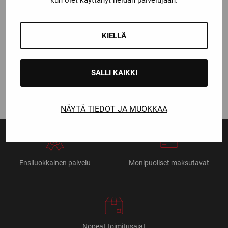
kun olet käyttänyt heidän palvelujaan.
CCM
KIELLÄ
CCM LUISTINSUKKA
BASIC POLVI
Katso kaikki vaihtoehdot
SALLI KAIKKI
11,90
€
NÄYTÄ TIEDOT JA MUOKKAA
Ensiluokkainen palvelu
Monipuoliset maksutavat
Nopeat toimitusajat