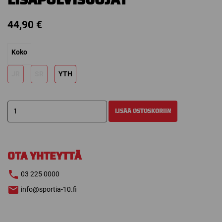
44,90
€
Koko
JR
SR
YTH
CCM
LISÄÄ OSTOSKORIIN
1.5
MAALIVAHDIN
LISÄPOLVISUOJAT
määrä
OTA YHTEYTTÄ
03 225 0000
info@sportia-10.fi