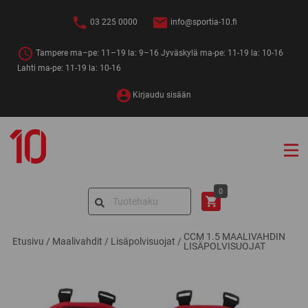
Siirry
sisältöön
03 225 0000
info@sportia-10.fi
Tampere ma–pe: 11–19 la: 9–16 Jyväskylä ma-pe: 11-19 la: 10-16
Lahti ma-pe: 11-19 la: 10-16
Kirjaudu sisään
Sportia-
10
Search
0
for:
CCM 1.5 MAALIVAHDIN
Etusivu
/
Maalivahdit
/
Lisäpolvisuojat
/
LISÄPOLVISUOJAT