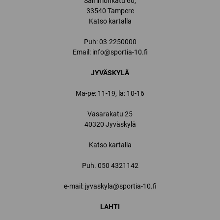
Sammonkatu 60,
33540 Tampere
Katso kartalla
Puh:
03-2250000
Email:
info@sportia-10.fi
JYVÄSKYLÄ
Ma-pe: 11-19, la: 10-16
Vasarakatu 25
40320 Jyväskylä
Katso kartalla
Puh.
050 4321142
e-mail: jyvaskyla@sportia-10.fi
LAHTI