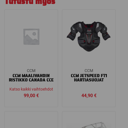
Tutustu myös
CCM
CCM
CCM MAALIVAHDIN
CCM JETSPEED FT1
RISTIKKO CANADA CCE
HARTIASUOJAT
Katso kaikki vaihtoehdot
99,00
€
44,90
€