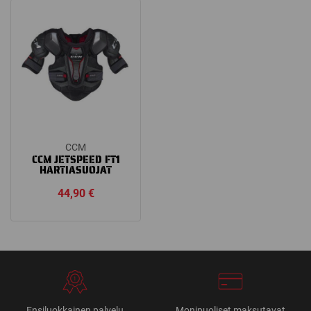
through
49,90 €
CCM
CCM JETSPEED FT1
HARTIASUOJAT
44,90
€
Ensiluokkainen palvelu
Monipuoliset maksutavat