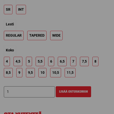
through
SR
INT
749,00 €
Lesti
REGULAR
TAPERED
WIDE
Koko
4
4,5
5
5,5
6
6,5
7
7,5
8
8,5
9
9,5
10
10,5
11,5
CCM
LISÄÄ OSTOSKORIIN
JETSPEED
FT8
LUISTIN
määrä