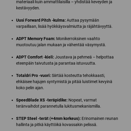
materiaali kuin ammattilaisilla – yhdistää keveyden ja
kestävyyden.
Uusi Forward Pitch -kulma:
Auttaa pysymään
varpaillaan, lisää hyökkäysvalmiutta ja räjähtävyyttä.
ADPT Memory Foam:
Monikerroksinen vaahto
muotoutuu jalan mukaan ja vähentää väsymystä.
ADPT Comfort -kieli:
Joustava ja pehmeä – helpottaa
eteenpäin taivutusta ja parantaa istuvuutta.
Totaldri Pro -vuori:
Siirtää kosteutta tehokkaasti,
ehkäisee hajujen syntymistä ja pitää luistimet kevyinä
koko pelin ajan.
SpeedBlade XS -teräpidike:
Nopeat, varmat
teränvaihdot parannetulla lukitusmekanismilla.
STEP Steel -terät (+4mm korkeus):
Erinomainen reunan
hallinta ja pitkä käyttöikä kovassakin pelissä.