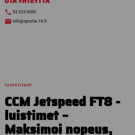
OTA YHTEYTTÄ
03 225 0000
info@sportia-10.fi
TUOTETIEDOT
CCM Jetspeed FT8 -
luistimet –
Maksimoi nopeus,