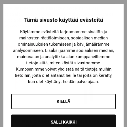
CCM Jetspeed FT8 -luistimet
ovat täydellinen valinta
pelaajalle, joka tarvitsee
nopeutta ja mukavuutta
, sekä kenties
Tämä sivusto käyttää evästeitä
ei vielä ole valmis hyppäämään pro-tason luistimeen
jäykkyyden puolesta.
Käytämme evästeitä tarjoamamme sisällön ja
mainosten räätälöimiseen, sosiaalisen median
Tutustu myös
ominaisuuksien tukemiseen ja kävijämäärämme
analysoimiseen. Lisäksi jaamme sosiaalisen median,
mainosalan ja analytiikka-alan kumppaneillemme
tietoja siitä, miten käytät sivustoamme.
Kumppanimme voivat yhdistää näitä tietoja muihin
tietoihin, joita olet antanut heille tai joita on kerätty,
kun olet käyttänyt heidän palvelujaan.
KIELLÄ
CCM
CCM
CCM WIDE NAUHAT
CCM ALUSASU
SALLI KAIKKI
TEAM