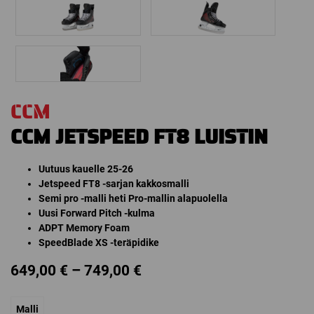
CCM
CCM JETSPEED FT8 LUISTIN
Uutuus kauelle 25-26
Jetspeed FT8 -sarjan kakkosmalli
Semi pro -malli heti Pro-mallin alapuolella
Uusi Forward Pitch -kulma
ADPT Memory Foam
SpeedBlade XS -teräpidike
Price
649,00
€
–
749,00
€
range:
Malli
649,00 €