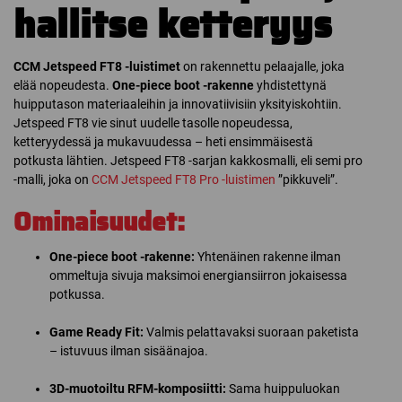
hallitse ketteryys
CCM Jetspeed FT8 -luistimet
on rakennettu pelaajalle, joka
elää nopeudesta.
One-piece boot -rakenne
yhdistettynä
huipputason materiaaleihin ja innovatiivisiin yksityiskohtiin.
Jetspeed FT8 vie sinut uudelle tasolle nopeudessa,
ketteryydessä ja mukavuudessa – heti ensimmäisestä
potkusta lähtien. Jetspeed FT8 -sarjan kakkosmalli, eli semi pro
-malli, joka on
CCM Jetspeed FT8 Pro -luistimen
”pikkuveli”.
Ominaisuudet:
One-piece boot -rakenne:
Yhtenäinen rakenne ilman
ommeltuja sivuja maksimoi energiansiirron jokaisessa
potkussa.
Game Ready Fit:
Valmis pelattavaksi suoraan paketista
– istuvuus ilman sisäänajoa.
3D-muotoiltu RFM-komposiitti:
Sama huippuluokan