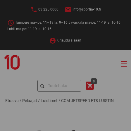
Siirry
sisältöön
03 225 0000
info@sportia-10.fi
Tampere ma–pe: 11–19 la: 9–16 Jyväskylä ma-pe: 11-19 la: 10-16
Lahti ma-pe: 11-19 la: 10-16
Kirjaudu sisään
Sportia-
10
Search
0
for:
Etusivu
/
Pelaajat
/
Luistimet
/
CCM JETSPEED FT8 LUISTIN