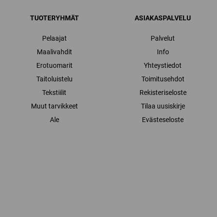
TUOTERYHMÄT
ASIAKASPALVELU
Pelaajat
Palvelut
Maalivahdit
Info
Erotuomarit
Yhteystiedot
Taitoluistelu
Toimitusehdot
Tekstiilit
Rekisteriseloste
Muut tarvikkeet
Tilaa uusiskirje
Ale
Evästeseloste