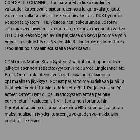
CCM SPEED CHANNEL tuo parannetun liukuvuuden ja
vakauden kapenevalla sisäänrakennetulla kanavalla ja jäätä
vasten olevalla tasaisella laskeutumisalustalla. DRS Dynamic
Response System – HD yksiosainen laskeutumisalue toimii
erinomaiseen tiiviyteen, vakauteen ja iskunvaimennusta varten.
LITECORE-teknologian avulla patjoissa on kevyt ja toimiva ydin
nopeisiin reaktioihin sekä voimakkaita laukauksia kimmottaen
reboundit pois maalin edustalta tehokkaasti.
CCM Quick Motion Strap System 2 säätöhihnat optimaalisen
jalkojen asennon säädettävyyteen. Pre-curved Single Inner, No
Break Outer -rakenteen avulla patjoissa on maksimoitu
optimaalinen jäykkyys. Nopeat patjat toimivuudeltaan ja näillä
liikut sekä pudotat jäihin todella ketterästi. Patjojen nilkan 90-
asteen Offset Hybrid Toe Elastic System antaa patjoille
parannetun liikealueen ja tiiviin tuntuman torjuntoihin.
Korotettu tasainen sisäreunarakenne HD-materiaalista antaa
maksimaalisen tiiviyden tunteen ja vakauden voimakkaisiin
poikittaisliikkeisiin.