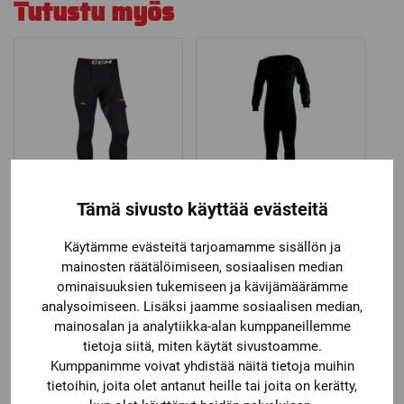
Tutustu myös
Tämä sivusto käyttää evästeitä
CCM
CCM
CCM
CCM ALUSASU
Käytämme evästeitä tarjoamamme sisällön ja
ALASUOJAHOUSUT
mainosten räätälöimiseen, sosiaalisen median
COMPRESSION
ominaisuuksien tukemiseen ja kävijämäärämme
Katso kaikki vaihtoehdot
Katso kaikki vaihtoehdot
analysoimiseen. Lisäksi jaamme sosiaalisen median,
Price
57,90
€
–
59,90
€
32,50
€
mainosalan ja analytiikka-alan kumppaneillemme
range:
tietoja siitä, miten käytät sivustoamme.
57,90 €
Kumppanimme voivat yhdistää näitä tietoja muihin
through
tietoihin, joita olet antanut heille tai joita on kerätty,