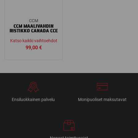
CCM
CCM MAALIVAHDIN
RISTIKKO CANADA CCE
Katso kaikki vaihtoehdot
99,00
€
Ensiluokkainen palvelu
Monipuoliset maksutavat