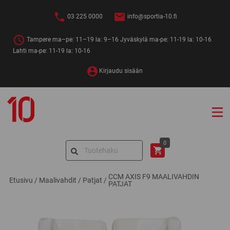
Siirry
sisältöön
03 225 0000
info@sportia-10.fi
Tampere ma–pe: 11–19 la: 9–16 Jyväskylä ma-pe: 11-19 la: 10-16
Lahti ma-pe: 11-19 la: 10-16
Kirjaudu sisään
Sportia-
10
Search
0
for:
CCM AXIS F9 MAALIVAHDIN
Etusivu
/
Maalivahdit
/
Patjat
/
PATJAT