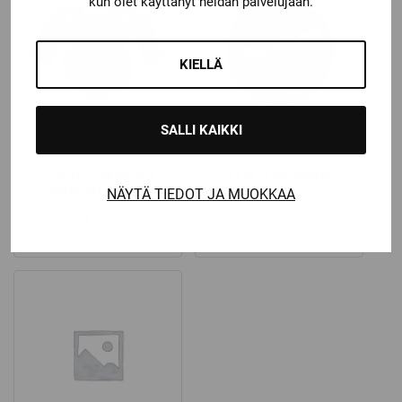
59,90 €
kun olet käyttänyt heidän palvelujaan.
KIELLÄ
SALLI KAIKKI
CCM
CCM
CCM JETSPEED FT1
CCM JÄÄKIEKKO
HARTIASUOJAT
NÄYTÄ TIEDOT JA MUOKKAA
44,90
€
2,50
€