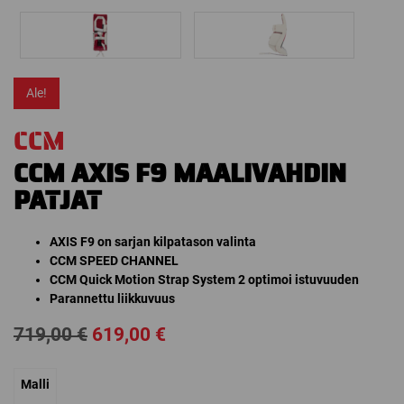
Ale!
CCM
CCM AXIS F9 MAALIVAHDIN
PATJAT
AXIS F9 on sarjan kilpatason valinta
CCM SPEED CHANNEL
CCM Quick Motion Strap System 2 optimoi istuvuuden
Parannettu liikkuvuus
Alkuperäinen
Nykyinen
719,00
€
619,00
€
hinta
hinta
Malli
oli:
on: