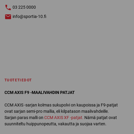
03 225 0000
info@sportia-10.fi
TUOTETIEDOT
CCM AXIS F9 -MAALIVAHDIN PATJAT
CCM AXIS -sarjan kolmas sukupolvi on kaupoissa ja F9-patjat
ovat sarjan semi-pro mallia, eli kilpatason maalivahdeille.
Sarjan paras malli on
CCM AXIS XF -patjat.
Nämä patjat ovat
suunniteltu huippunopeutta, vakautta ja suojaa varten.