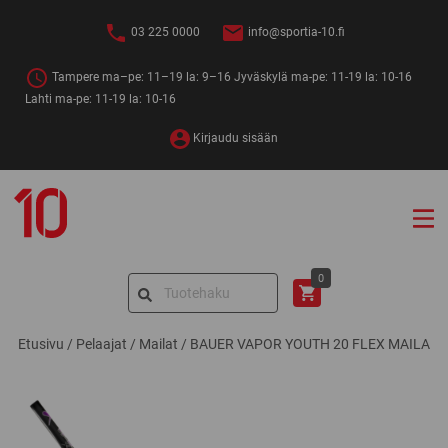
Siirry
sisältöön
03 225 0000
info@sportia-10.fi
Tampere ma–pe: 11–19 la: 9–16 Jyväskylä ma-pe: 11-19 la: 10-16
Lahti ma-pe: 11-19 la: 10-16
Kirjaudu sisään
Sportia-
10
Search
0
for:
Etusivu
/
Pelaajat
/
Mailat
/
BAUER VAPOR YOUTH 20 FLEX MAILA