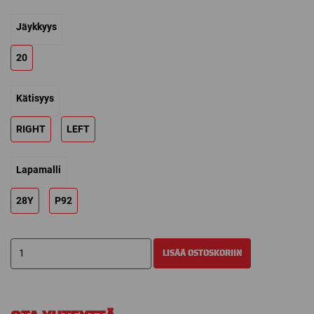
Jäykkyys
20
Kätisyys
RIGHT
LEFT
Lapamalli
28Y
P92
BAUER
LISÄÄ OSTOSKORIIN
VAPOR
YOUTH
20
FLEX