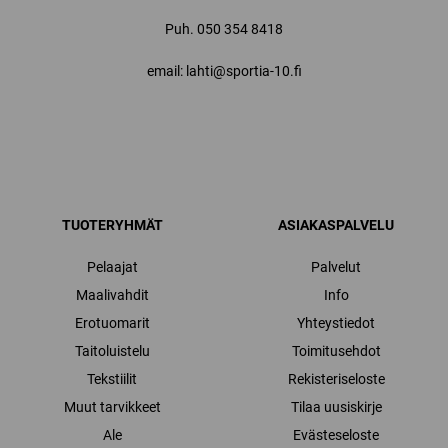
Puh.
050 354 8418
email: lahti@sportia-10.fi
TUOTERYHMÄT
ASIAKASPALVELU
Pelaajat
Palvelut
Maalivahdit
Info
Erotuomarit
Yhteystiedot
Taitoluistelu
Toimitusehdot
Tekstiilit
Rekisteriseloste
Muut tarvikkeet
Tilaa uusiskirje
Ale
Evästeseloste