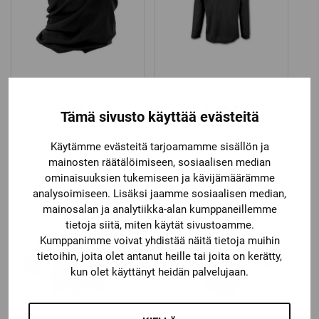
Bauer
Bauer
BAUER TUUBIHUIVI
BAUER
Tämä sivusto käyttää evästeitä
HARJOITUSPAITA
Katso kaikki vaihtoehdot
Katso kaikki vaihtoehdot
Käytämme evästeitä tarjoamamme sisällön ja
16,90
€
15,00
€
mainosten räätälöimiseen, sosiaalisen median
ominaisuuksien tukemiseen ja kävijämäärämme
analysoimiseen. Lisäksi jaamme sosiaalisen median,
mainosalan ja analytiikka-alan kumppaneillemme
tietoja siitä, miten käytät sivustoamme.
Kumppanimme voivat yhdistää näitä tietoja muihin
tietoihin, joita olet antanut heille tai joita on kerätty,
kun olet käyttänyt heidän palvelujaan.