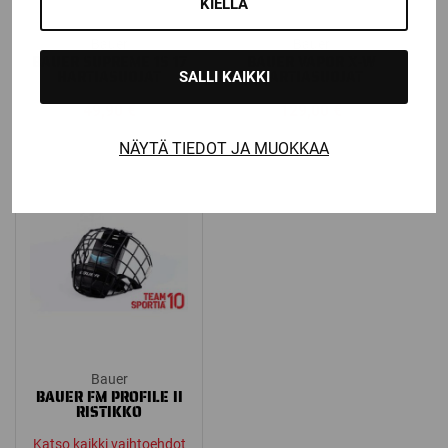
KIELLÄ
Bauer
Bauer
BAUER SUPREME 1S 17
BAUER VAPOR X-W
HARTIASUOJAT
HARTIASUOJAT
SALLI KAIKKI
49,90
€
129,00
€
NÄYTÄ TIEDOT JA MUOKKAA
Bauer
BAUER FM PROFILE II
RISTIKKO
Katso kaikki vaihtoehdot