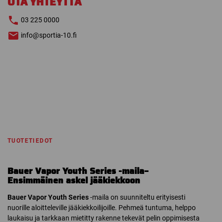
OTA YHTEYTTÄ
MAILA
määrä
03 225 0000
info@sportia-10.fi
TUOTETIEDOT
Bauer Vapor Youth Series -maila–
Ensimmäinen askel jääkiekkoon
Bauer Vapor Youth Series
-maila on suunniteltu erityisesti
nuorille aloitteleville jääkiekkoilijoille. Pehmeä tuntuma, helppo
laukaisu ja tarkkaan mietitty rakenne tekevät pelin oppimisesta