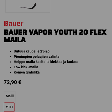
Bauer
BAUER VAPOR YOUTH 20 FLEX
MAILA
Uutuus kaudelle 25-26
Pienimpien pelaajien valinta
Helppo maila käsitellä kiekkoa ja laukoa
Low kick -maila
Komea grafiikka
72,90
€
Malli
YTH