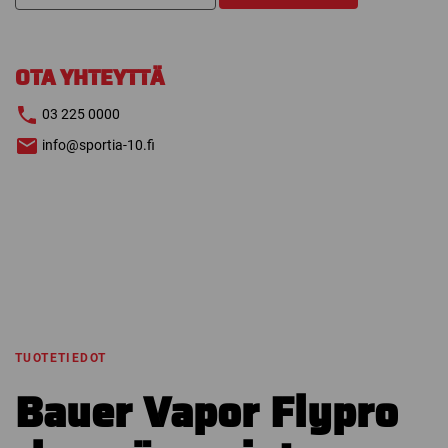
FLYPRO
KYYNÄRSUOJAT
määrä
OTA YHTEYTTÄ
03 225 0000
info@sportia-10.fi
TUOTETIEDOT
Bauer Vapor Flypro