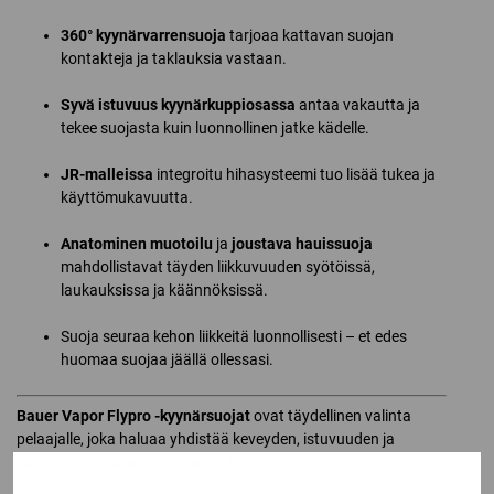
360° kyynärvarrensuoja
tarjoaa kattavan suojan
kontakteja ja taklauksia vastaan.
Syvä istuvuus kyynärkuppiosassa
antaa vakautta ja
tekee suojasta kuin luonnollinen jatke kädelle.
JR-malleissa
integroitu hihasysteemi tuo lisää tukea ja
käyttömukavuutta.
Anatominen muotoilu
ja
joustava hauissuoja
mahdollistavat täyden liikkuvuuden syötöissä,
laukauksissa ja käännöksissä.
Suoja seuraa kehon liikkeitä luonnollisesti – et edes
huomaa suojaa jäällä ollessasi.
Bauer Vapor Flypro -kyynärsuojat
ovat täydellinen valinta
pelaajalle, joka haluaa yhdistää keveyden, istuvuuden ja
luotettavan suojan nopeaan, intensiiviseen peliin.