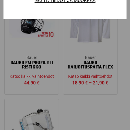
NÄYTÄ TIEDOT JA MUOKKAA
Bauer
Bauer
BAUER FM PROFILE II
BAUER
RISTIKKO
HARJOITUSPAITA FLEX
Katso kaikki vaihtoehdot
Katso kaikki vaihtoehdot
Price
44,90
€
18,90
€
–
21,90
€
range:
18,90 €
through
21,90 €