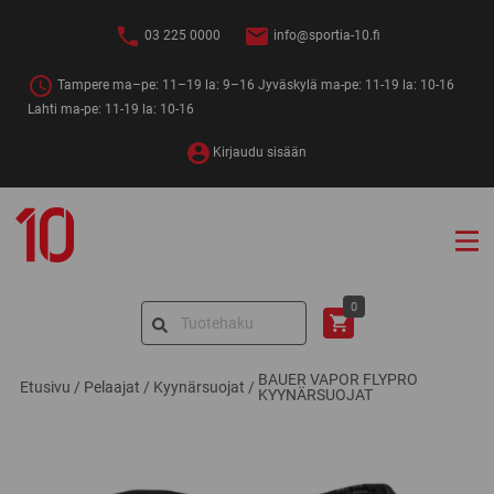
Siirry
sisältöön
03 225 0000
info@sportia-10.fi
Tampere ma–pe: 11–19 la: 9–16 Jyväskylä ma-pe: 11-19 la: 10-16
Lahti ma-pe: 11-19 la: 10-16
Kirjaudu sisään
Sportia-
10
Search
0
for:
BAUER VAPOR FLYPRO
Etusivu
/
Pelaajat
/
Kyynärsuojat
/
KYYNÄRSUOJAT