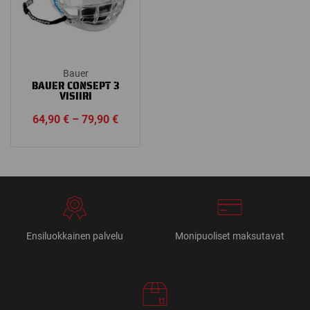
Bauer
BAUER CONSEPT 3
VISIIRI
Price
64,90
€
–
79,90
€
range:
64,90 €
through
79,90 €
Ensiluokkainen palvelu
Monipuoliset maksutavat