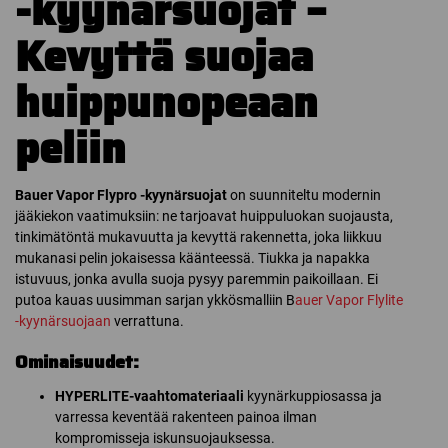
-kyynärsuojat –
Kevyttä suojaa
huippunopeaan
peliin
Bauer Vapor Flypro -kyynärsuojat
on suunniteltu modernin
jääkiekon vaatimuksiin: ne tarjoavat huippuluokan suojausta,
tinkimätöntä mukavuutta ja kevyttä rakennetta, joka liikkuu
mukanasi pelin jokaisessa käänteessä. Tiukka ja napakka
istuvuus, jonka avulla suoja pysyy paremmin paikoillaan. Ei
putoa kauas uusimman sarjan ykkösmalliin B
auer Vapor Flylite
-kyynärsuojaan
verrattuna.
Ominaisuudet:
HYPERLITE-vaahtomateriaali
kyynärkuppiosassa ja
varressa keventää rakenteen painoa ilman
kompromisseja iskunsuojauksessa.