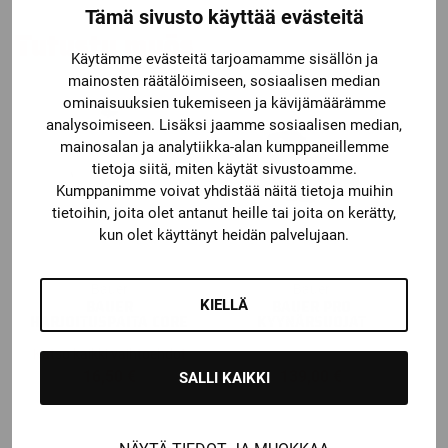
Tämä sivusto käyttää evästeitä
Tutustu myös
Käytämme evästeitä tarjoamamme sisällön ja
mainosten räätälöimiseen, sosiaalisen median
ominaisuuksien tukemiseen ja kävijämäärämme
analysoimiseen. Lisäksi jaamme sosiaalisen median,
mainosalan ja analytiikka-alan kumppaneillemme
tietoja siitä, miten käytät sivustoamme.
Kumppanimme voivat yhdistää näitä tietoja muihin
tietoihin, joita olet antanut heille tai joita on kerätty,
kun olet käyttänyt heidän palvelujaan.
Bauer
Bauer
KIELLÄ
BAUER
BAUER PRO
HARJOITUSPAITA CORE
KYYNÄRSUOJAT
Katso kaikki vaihtoehdot
16,50
€
139,00
€
SALLI KAIKKI