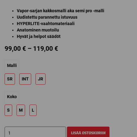
Vapor-sarjan kakkosmalli aka semi pro -malli
Uudistettu parannettu istuvuus
HYPERLITE-vaahtomateriaali
Anatominen muotoilu
Hyvät ja helpot säädöt
Price
99,00
€
–
119,00
€
range:
Malli
99,00 €
through
SR
INT
JR
119,00 €
Koko
S
M
L
BAUER
LISÄÄ OSTOSKORIIN
VAPOR