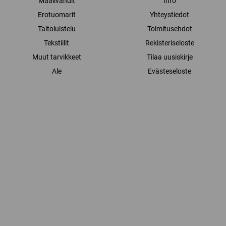
Maalivahdit
Info
Erotuomarit
Yhteystiedot
Taitoluistelu
Toimitusehdot
Tekstiilit
Rekisteriseloste
Muut tarvikkeet
Tilaa uusiskirje
Ale
Evästeseloste