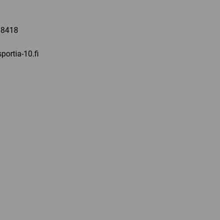
a
 8418
portia-10.fi