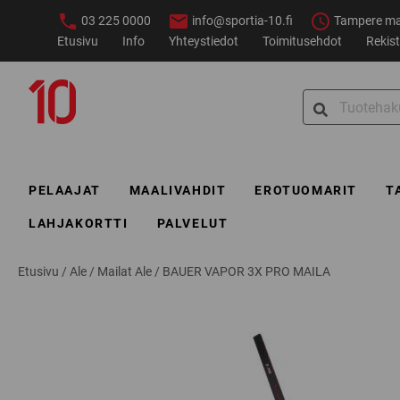
Siirry
03 225 0000
info@sportia-10.fi
Tampere ma–
sisältöön
Etusivu
Info
Yhteystiedot
Toimitusehdot
Rekist
Sportia-
Search
10
for:
PELAAJAT
MAALIVAHDIT
EROTUOMARIT
T
LAHJAKORTTI
PALVELUT
Etusivu
/
Ale
/
Mailat Ale
/
BAUER VAPOR 3X PRO MAILA