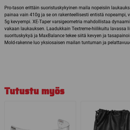
Pro-tason erittäin suoristuskykyinen maila nopeisiin laukauks
painaa vain 410g ja se on rakenteellisesti entistä nopeampi,
5g kevyempi. XE-Taper varsigeometria mahdollistaa dynaami
vakaan laukauksen. Laadukkain Textreme-hiilikuitu lavassa l
suorituskykyä ja MaxBalance tekee siitä kevyen ja tasapaino
Mold-rakenne luo yksiosaisen mailan tuntuman ja pelattavuu
Tutustu myös