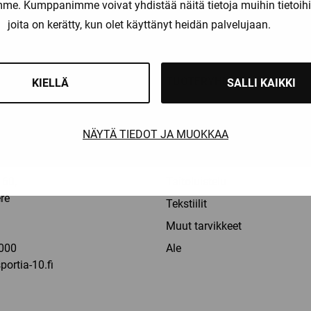
amme. Kumppanimme voivat yhdistää näitä tietoja muihin tietoihin, 
liset maksutavat
Nopeat toimitusajat
joita on kerätty, kun olet käyttänyt heidän palvelujaan.
OT
TUOTERYHMÄT
KIELLÄ
SALLI KAIKKI
Pelaajat
NÄYTÄ TIEDOT JA MUOKKAA
Maalivahdit
la: 9-16
Erotuomarit
60,
Taitoluistelu
re
Tekstiilit
a
Muut tarvikkeet
000
Ale
ortia-10.fi