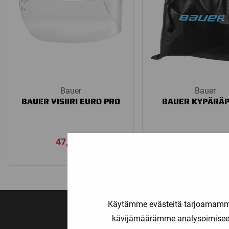
Bauer
Bauer
BAUER VISIIRI EURO PRO
BAUER KYPÄRÄP
47,90
€
12,00
€
Käytämme evästeitä tarjoamamme 
kävijämäärämme analysoimiseen