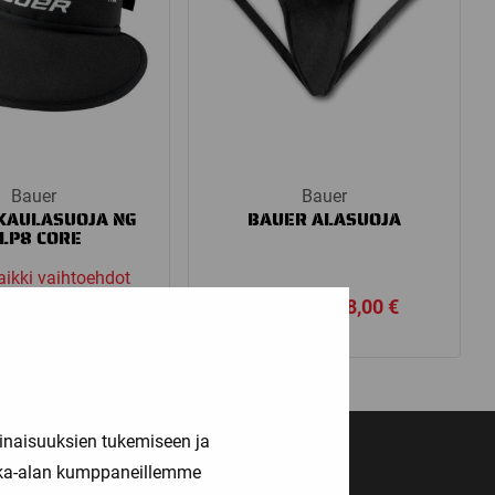
Bauer
Bauer
KAULASUOJA NG
BAUER ALASUOJA
LP8 CORE
aikki vaihtoehdot
Price
Price
90
€
–
22,90
€
16,00
€
–
18,00
€
range:
range:
21,90 €
16,00 €
through
through
22,90 €
18,00 €
inaisuuksien tukemiseen ja
kka-alan kumppaneillemme