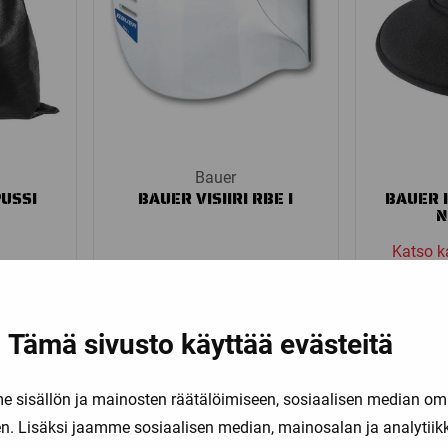
Bauer
USSI
BAUER VISIIRI RBE I
BAUER 
N
Katso k
35,00
€
21,
Tämä sivusto käyttää evästeitä
sisällön ja mainosten räätälöimiseen, sosiaalisen median om
. Lisäksi jaamme sosiaalisen median, mainosalan ja analytii