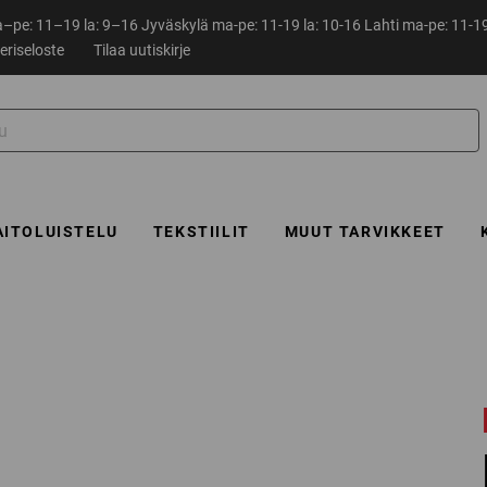
pe: 11–19 la: 9–16 Jyväskylä ma-pe: 11-19 la: 10-16 Lahti ma-pe: 11-19
eriseloste
Tilaa uutiskirje
AITOLUISTELU
TEKSTIILIT
MUUT TARVIKKEET