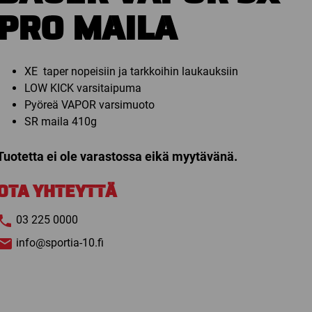
PRO MAILA
XE taper nopeisiin ja tarkkoihin laukauksiin
LOW KICK varsitaipuma
Pyöreä VAPOR varsimuoto
SR maila 410g
Tuotetta ei ole varastossa eikä myytävänä.
OTA YHTEYTTÄ
03 225 0000
info@sportia-10.fi