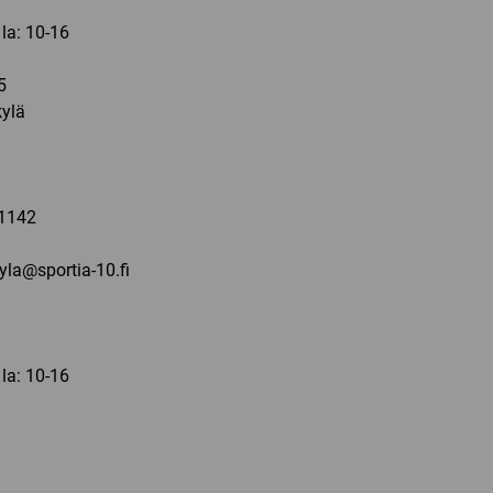
 la: 10-16
5
ylä
a
1142
kyla@sportia-10.fi
 la: 10-16