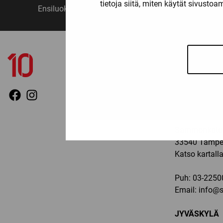
tietoja siitä, miten käytät sivusto
Ensiluokkainen palvelu
Monipuo
YHTEYSTIED
TAMPERE
Ma-pe: 11-19, 
Sammonkatu 
33540 Tampe
Katso kartall
Puh:
03-2250
Email:
info@sp
JYVÄSKYLÄ