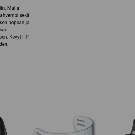
iin. Maila
 vahvempi sekä
sen nopean ja
isää
isen. Kevyt HP
den.