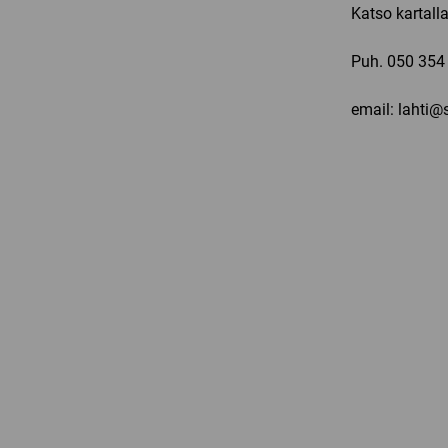
Katso kartall
Puh.
050 354
email: lahti@s