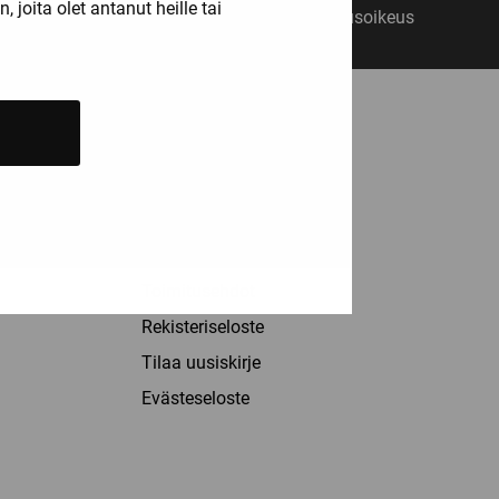
joita olet antanut heille tai
14 päivän vaihto- ja palautusoikeus
ASIAKASPALVELU
Palvelut
Info
Yhteystiedot
Toimitusehdot
Rekisteriseloste
Tilaa uusiskirje
Evästeseloste