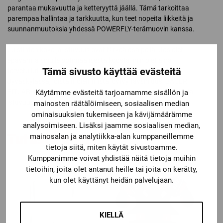
parantaa mukavuutta ja ketteryyttä jäällä. Tämä tarkoittaa
parempaa hallintaa ja tarkkuutta, kun teet nopeita liikkeitä ja
suunnanmuutoksia yhdessä POWERFLY-terämuovin kanssa.
Luistinten koko ja istuvuus ovat tärkeä osa peliä. Jos olet
epävarma sinulle optimaalisesta koosta, niin olet aina
Tämä sivusto käyttää evästeitä
tervetullut käymään liikkeessämme Tampereella tai
Jyväskylässä, joista molemmista löytyy täysin uusi BAUER
FITLAB-luistinskanneri, josta näemme tarkkaan mikä koko ja
Käytämme evästeitä tarjoamamme sisällön ja
istuvuus sinulle on paras.
mainosten räätälöimiseen, sosiaalisen median
ominaisuuksien tukemiseen ja kävijämäärämme
analysoimiseen. Lisäksi jaamme sosiaalisen median,
Tutustu myös
mainosalan ja analytiikka-alan kumppaneillemme
tietoja siitä, miten käytät sivustoamme.
Kumppanimme voivat yhdistää näitä tietoja muihin
tietoihin, joita olet antanut heille tai joita on kerätty,
kun olet käyttänyt heidän palvelujaan.
KIELLÄ