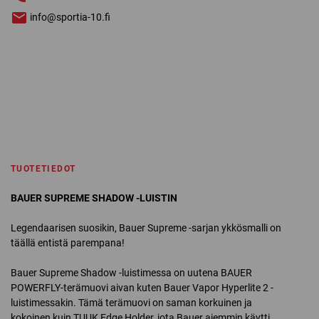
info@sportia-10.fi
TUOTETIEDOT
BAUER SUPREME SHADOW -LUISTIN
Legendaarisen suosikin, Bauer Supreme -sarjan ykkösmalli on
täällä entistä parempana!
Bauer Supreme Shadow -luistimessa on uutena BAUER
POWERFLY-terämuovi aivan kuten Bauer Vapor Hyperlite 2 -
luistimessakin. Tämä terämuovi on saman korkuinen ja
kokoinen kuin TUUK Edge Holder, jota Bauer aiemmin käytti,