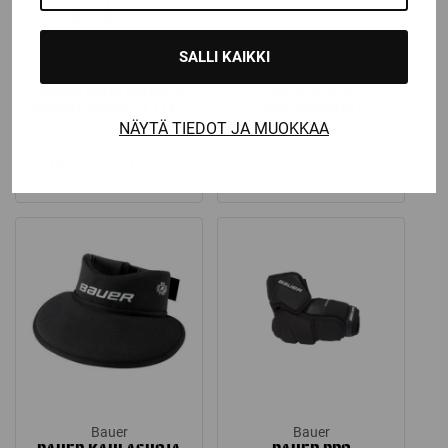
SALLI KAIKKI
Bauer
Bauer
BAUER MAALIVAHDIN
BAUER NSX
HARJOITUSPAITA FLEX
HARTIASUOJAT
NÄYTÄ TIEDOT JA MUOKKAA
Katso kaikki vaihtoehdot
Price
18,90
€
–
21,90
€
29,90
€
range:
18,90 €
through
21,90 €
Bauer
Bauer