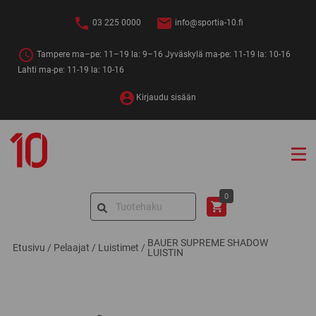
Siirry
sisältöön
03 225 0000
info@sportia-10.fi
Tampere ma–pe: 11–19 la: 9–16 Jyväskylä ma-pe: 11-19 la: 10-16
Lahti ma-pe: 11-19 la: 10-16
Kirjaudu sisään
Sportia-
10
Search
0
for:
BAUER SUPREME SHADOW
Etusivu
/
Pelaajat
/
Luistimet
/
LUISTIN