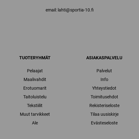
email: lahti@sportia-10.fi
TUOTERYHMÄT
ASIAKASPALVELU
Pelaajat
Palvelut
Maalivahdit
Info
Erotuomarit
Yhteystiedot
Taitoluistelu
Toimitusehdot
Tekstiilit
Rekisteriseloste
Muut tarvikkeet
Tilaa uusiskirje
Ale
Evästeseloste