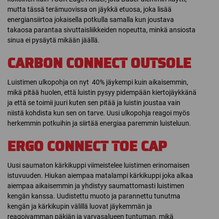
mutta tässä terämuovissa on jäykkä etuosa, joka lisää
energiansiirtoa jokaisella potkulla samalla kun joustava
takaosa parantaa sivuttaisliikkeiden nopeutta, minkä ansiosta
sinua ei pysäytä mikään jäällä.
CARBON CONNECT OUTSOLE
Luistimen ulkopohja on nyt 40% jäykempi kuin aikaisemmin,
mikä pitää huolen, että luistin pysyy pidempään kiertojäykkänä
ja että se toimii juuri kuten sen pitää ja luistin joustaa vain
niistä kohdista kun sen on tarve. Uusi ulkopohja reagoi myös
herkemmin potkuihin ja siirtää energiaa paremmin luisteluun.
ERGO CONNECT TOE CAP
Uusi saumaton kärkikuppi viimeistelee luistimen erinomaisen
istuvuuden. Hiukan aiempaa matalampi kärkikuppi joka alkaa
aiempaa aikaisemmin ja yhdistyy saumattomasti luistimen
kengän kanssa. Uudistettu muoto ja parannettu tunutma
kengän ja kärkikupin välillä luovat jäykemmän ja
reagoivamman päkiän ja varvasalueen tuntuman, mikä