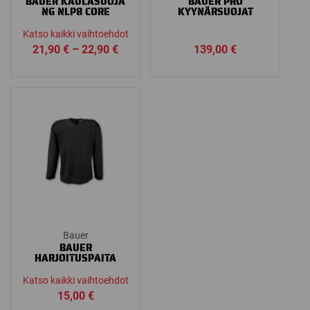
BAUER KAULASUOJA
BAUER PRO
NG NLP8 CORE
KYYNÄRSUOJAT
Katso kaikki vaihtoehdot
Price
21,90
€
–
22,90
€
139,00
€
range:
21,90 €
through
22,90 €
Bauer
BAUER
HARJOITUSPAITA
Katso kaikki vaihtoehdot
15,00
€