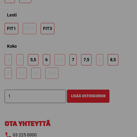
849,00 €
Lesti
FIT1
FIT2
FIT3
Koko
4
5
5,5
6
6,5
7
7,5
8
8,5
9
9,5
10
10,5
BAUER
LISÄÄ OSTOSKORIIN
SUPREME
SHADOW
LUISTIN
määrä
OTA YHTEYTTÄ
03 225 0000