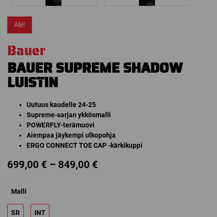
Ale!
Bauer
BAUER SUPREME SHADOW
LUISTIN
Uutuus kaudelle 24-25
Supreme-sarjan ykkösmalli
POWERFLY-terämuovi
Aiempaa jäykempi ulkopohja
ERGO CONNECT TOE CAP -kärkikuppi
Price
699,00
€
–
849,00
€
range:
Malli
699,00 €
through
SR
INT