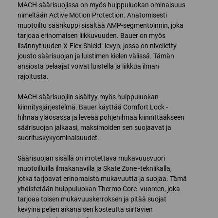
MACH-säärisuojissa on myös huippuluokan ominaisuus
nimeltään Active Motion Protection. Anatomisesti
muotoiltu säärikuppi sisältää AMP-segmentoinnin, joka
tarjoaa erinomaisen liikkuvuuden. Bauer on myös
lisännyt uuden X-Flex Shield -levyn, jossa on nivelletty
jousto säärisuojan ja luistimen kielen välissä. Tämän
ansiosta pelaajat voivat luistella ja liikkua ilman
rajoitusta.
MACH-säärisuojiin sisältyy myös huippuluokan
kiinnitysjärjestelmä. Bauer käyttää Comfort Lock -
hihnaa yläosassa ja leveää pohjehihnaa kiinnittääkseen
säärisuojan jalkaasi, maksimoiden sen suojaavat ja
suorituskykyominaisuudet.
Säärisuojan sisällä on irrotettava mukavuusvuori
muotoilluilla ilmakanavilla ja Skate Zone -tekniikalla,
jotka tarjoavat erinomaista mukavuutta ja suojaa. Tämä
yhdistetään huippuluokan Thermo Core -vuoreen, joka
tarjoaa toisen mukavuuskerroksen ja pitää suojat
kevyinä pelien aikana sen kosteutta siirtävien