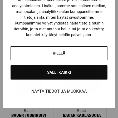
ominaisuuksien tukemiseen ja kävijämäärämme
analysoimiseen. Lisäksi jaamme sosiaalisen median,
mainosalan ja analytiikka-alan kumppaneillemme
Bauer
Bauer
BAUER NSX
BAUER
tietoja siitä, miten käytät sivustoamme.
HARTIASUOJAT
SÄÄRISUOJASUKKA
Kumppanimme voivat yhdistää näitä tietoja muihin
FLEX
tietoihin, joita olet antanut heille tai joita on kerätty,
Katso kaikki vaihtoehdot
kun olet käyttänyt heidän palvelujaan.
Price
29,90
€
26,90
€
–
30,90
€
range:
26,90 €
KIELLÄ
through
30,90 €
SALLI KAIKKI
NÄYTÄ TIEDOT JA MUOKKAA
Bauer
Bauer
BAUER TUUBIHUIVI
BAUER KAULASUOJA