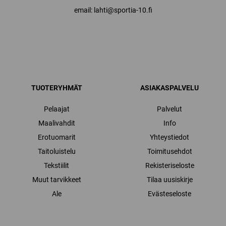
email: lahti@sportia-10.fi
TUOTERYHMÄT
ASIAKASPALVELU
Pelaajat
Palvelut
Maalivahdit
Info
Erotuomarit
Yhteystiedot
Taitoluistelu
Toimitusehdot
Tekstiilit
Rekisteriseloste
Muut tarvikkeet
Tilaa uusiskirje
Ale
Evästeseloste