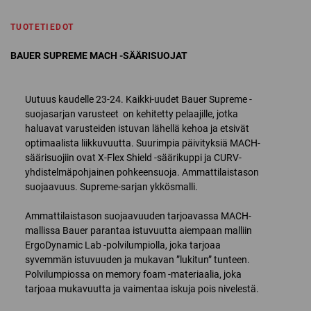
TUOTETIEDOT
BAUER SUPREME MACH -SÄÄRISUOJAT
Uutuus kaudelle 23-24. Kaikki-uudet Bauer Supreme -
suojasarjan varusteet on kehitetty pelaajille, jotka
haluavat varusteiden istuvan lähellä kehoa ja etsivät
optimaalista liikkuvuutta. Suurimpia päivityksiä MACH-
säärisuojiin ovat X-Flex Shield -säärikuppi ja CURV-
yhdistelmäpohjainen pohkeensuoja. Ammattilaistason
suojaavuus. Supreme-sarjan ykkösmalli.
Ammattilaistason suojaavuuden tarjoavassa MACH-
mallissa Bauer parantaa istuvuutta aiempaan malliin
ErgoDynamic Lab -polvilumpiolla, joka tarjoaa
syvemmän istuvuuden ja mukavan ”lukitun” tunteen.
Polvilumpiossa on memory foam -materiaalia, joka
tarjoaa mukavuutta ja vaimentaa iskuja pois nivelestä.