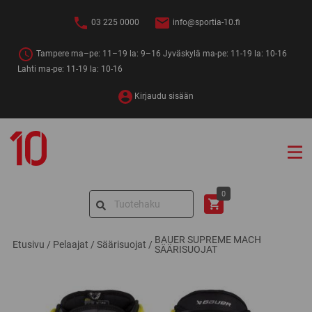
Siirry
sisältöön
03 225 0000
info@sportia-10.fi
Tampere ma–pe: 11–19 la: 9–16 Jyväskylä ma-pe: 11-19 la: 10-16
Lahti ma-pe: 11-19 la: 10-16
Kirjaudu sisään
Sportia-
10
Search
0
for:
BAUER SUPREME MACH
Etusivu
/
Pelaajat
/
Säärisuojat
/
SÄÄRISUOJAT