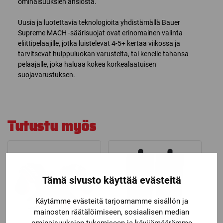
ominaisuuksien ansiosta.
Uusia ja luotettavia teknologioita yhdistämällä Bauer
Supreme MACH -säärisuojat ovat erinomainen valinta
eliittipelaajille, jotka luistelevat 4-5+ kertaa viikossa ja
tarvitsevat huippuluokan varusteita, tai kenelle tahansa
pelaajalle, joka haluaa kokea korkealaatuisen
suojavarustuksen.
Tutustu myös
Tämä sivusto käyttää evästeitä
Käytämme evästeitä tarjoamamme sisällön ja
mainosten räätälöimiseen, sosiaalisen median