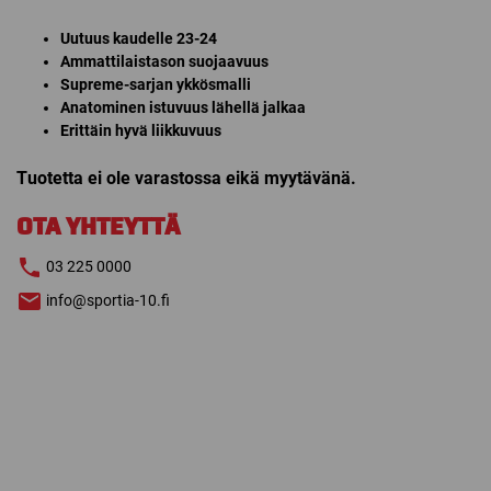
Uutuus kaudelle 23-24
Ammattilaistason suojaavuus
Supreme-sarjan ykkösmalli
Anatominen istuvuus lähellä jalkaa
Erittäin hyvä liikkuvuus
Tuotetta ei ole varastossa eikä myytävänä.
OTA YHTEYTTÄ
03 225 0000
info@sportia-10.fi