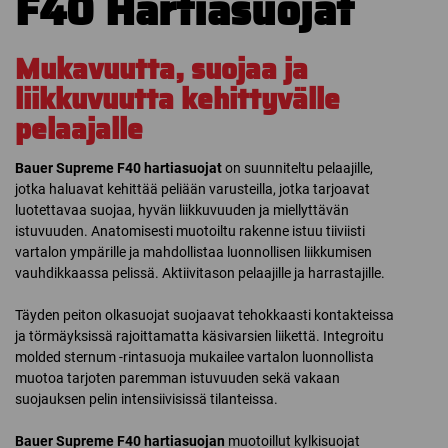
F40 Hartiasuojat
Mukavuutta, suojaa ja
liikkuvuutta kehittyvälle
pelaajalle
Bauer
Supreme F40 hartiasuojat
on suunniteltu pelaajille,
jotka haluavat kehittää peliään varusteilla, jotka tarjoavat
luotettavaa suojaa, hyvän liikkuvuuden ja miellyttävän
istuvuuden. Anatomisesti muotoiltu rakenne istuu tiiviisti
vartalon ympärille ja mahdollistaa luonnollisen liikkumisen
vauhdikkaassa pelissä. Aktiivitason pelaajille ja harrastajille.
Täyden peiton olkasuojat suojaavat tehokkaasti kontakteissa
ja törmäyksissä rajoittamatta käsivarsien liikettä. Integroitu
molded sternum -rintasuoja mukailee vartalon luonnollista
muotoa tarjoten paremman istuvuuden sekä vakaan
suojauksen pelin intensiivisissä tilanteissa.
Bauer
Supreme F40 hartiasuojan
muotoillut kylkisuojat