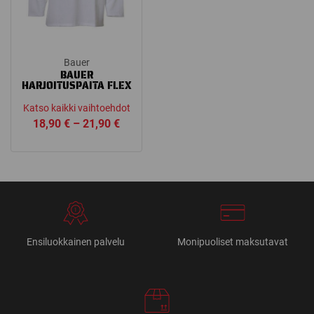
Bauer
BAUER
HARJOITUSPAITA FLEX
Katso kaikki vaihtoehdot
Price
18,90
€
–
21,90
€
range:
18,90 €
through
21,90 €
Ensiluokkainen palvelu
Monipuoliset maksutavat