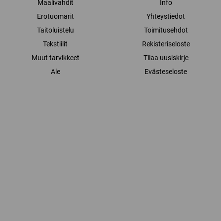
Maalivahdit
Info
Erotuomarit
Yhteystiedot
Taitoluistelu
Toimitusehdot
Tekstiilit
Rekisteriseloste
Muut tarvikkeet
Tilaa uusiskirje
Ale
Evästeseloste