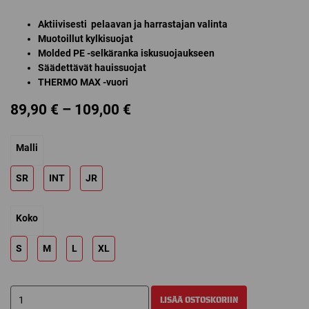
Aktiivisesti pelaavan ja harrastajan valinta
Muotoillut kylkisuojat
Molded PE -selkäranka iskusuojaukseen
Säädettävät hauissuojat
THERMO MAX -vuori
Price
89,90
€
–
109,00
€
range:
Malli
89,90 €
through
SR
INT
JR
109,00 €
Koko
S
M
L
XL
BAUER
LISÄÄ OSTOSKORIIN
SUPREME