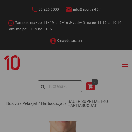
Siirry
sisältöön
03 225 0000
info@sportia-10.fi
Tampere ma–pe: 11–19 la: 9–16 Jyväskylä ma-pe: 11-19 la: 10-16
Lahti ma-pe: 11-19 la: 10-16
Kirjaudu sisään
Sportia-
10
Search
0
for:
BAUER SUPREME F40
Etusivu
/
Pelaajat
/
Hartiasuojat
/
HARTIASUOJAT