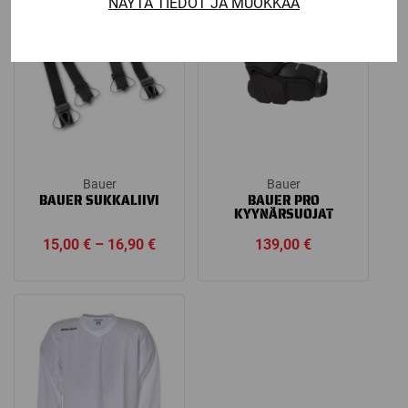
NÄYTÄ TIEDOT JA MUOKKAA
Bauer
Bauer
BAUER SUKKALIIVI
BAUER PRO
KYYNÄRSUOJAT
Price
15,00
€
–
16,90
€
139,00
€
range:
15,00 €
through
16,90 €