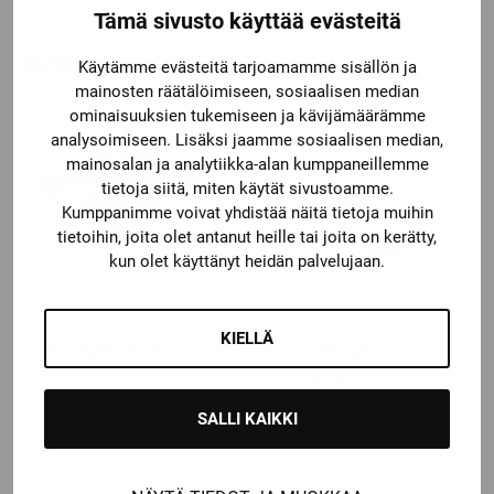
Tämä sivusto käyttää evästeitä
Tutustu myös
Käytämme evästeitä tarjoamamme sisällön ja
mainosten räätälöimiseen, sosiaalisen median
ominaisuuksien tukemiseen ja kävijämäärämme
analysoimiseen. Lisäksi jaamme sosiaalisen median,
mainosalan ja analytiikka-alan kumppaneillemme
tietoja siitä, miten käytät sivustoamme.
Kumppanimme voivat yhdistää näitä tietoja muihin
tietoihin, joita olet antanut heille tai joita on kerätty,
kun olet käyttänyt heidän palvelujaan.
Bauer
Bauer
KIELLÄ
BAUER VAPOR X-W
BAUER
HARTIASUOJAT
VISIIRI+VERKKO
HYBRID
SALLI KAIKKI
129,00
€
79,90
€