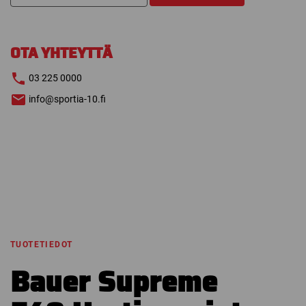
F40
HARTIASUOJAT
määrä
OTA YHTEYTTÄ
03 225 0000
info@sportia-10.fi
TUOTETIEDOT
Bauer Supreme