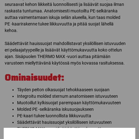
seuraavat kehon liikkeitä luonnollisesti ja lisäävät suojaa ilman
raskasta tuntumaa. Anatomisesti muotoiltu PE-selkäranka
auttaa vaimentamaan iskuja selän alueella, kun taas molded
PE -kaarirakenne tukee liikkuvuutta ja pitää suojat lähellä
kehoa.
Säädettävät hauissuojat mahdollistavat yksilöllisen istuvuuden
eri pelaajatyypeille ja lisäävät käyttömukavuutta koko ottelun
ajan. Sisäpuolen THERMO MAX -vuori auttaa pitämään
varusteen miellyttävänä käytössä myös kovassa rasituksessa.
Ominaisuudet:
Täyden peiton olkasuojat tehokkaaseen suojaan
Integroitu molded sternum anatomiseen istuvuuteen
Muotoillut kylkisuojat parempaan käyttömukavuuteen
Molded PE -selkäranka iskusuojaukseen
PE-kaari tukee luonnollista liikkuvuutta
Säädettävät hauissuojat yksilölliseen istuvuuteen
THERMO MAX -vuori lisää käyttömukavuutta
Kevyt ja vartalonmyötäinen rakenne