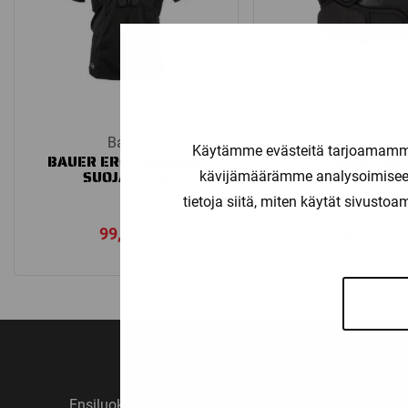
Bauer
Bauer
Käytämme evästeitä tarjoamamme 
BAUER EROTUOMARIN
BAUER PRO
SUOJAPAITA
KYYNÄRSUOJ
kävijämäärämme analysoimiseen
tietoja siitä, miten käytät sivusto
99,90
€
139,00
€
Ensiluokkainen palvelu
Monipuo