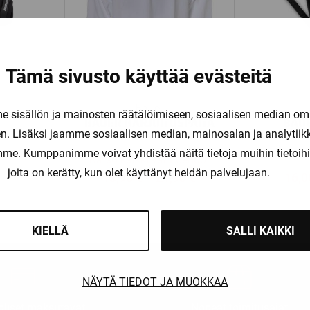
Tämä sivusto käyttää evästeitä
Bauer
sisällön ja mainosten räätälöimiseen, sosiaalisen median om
BAUER HARJOITUSPAITA
BAU
AT
FLEX
. Lisäksi jaamme sosiaalisen median, mainosalan ja analytii
amme. Kumppanimme voivat yhdistää näitä tietoja muihin tietoihin, 
Katso kaikki vaihtoehdot
joita on kerätty, kun olet käyttänyt heidän palvelujaan.
Price
18,90
€
–
21,90
€
16,
range:
18,90 €
KIELLÄ
SALLI KAIKKI
through
21,90 €
NÄYTÄ TIEDOT JA MUOKKAA
liset maksutavat
Nopeat toimitusajat