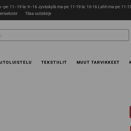
pe: 11–19 la: 9–16 Jyväskylä ma-pe: 11-19 la: 10-16 Lahti ma-pe: 11-19
eriseloste
Tilaa uutiskirje
AITOLUISTELU
TEKSTIILIT
MUUT TARVIKKEET