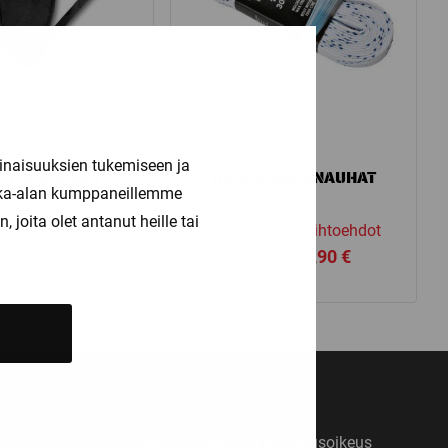
Bauer
Bauer
inaisuuksien tukemiseen ja
ER ALASUOJA
BAUER VAHANAUHAT
kka-alan kumppaneillemme
joita olet antanut heille tai
Katso kaikki vaihtoehdot
Price
Price
00
€
–
18,00
€
4,90
€
–
5,90
€
range:
range:
16,00 €
4,90 €
through
through
18,00 €
5,90 €
14 päivän vaihto- ja palautusoikeus