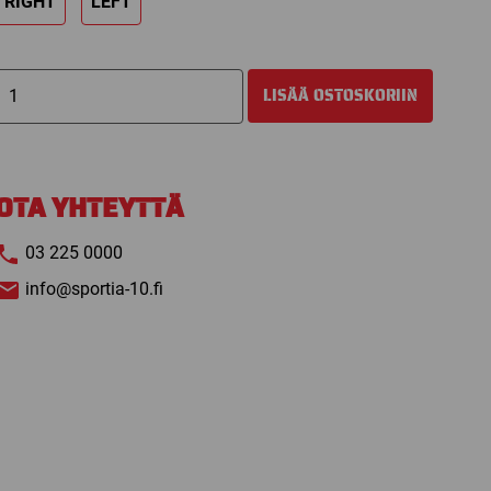
RIGHT
LEFT
BAUER
LISÄÄ OSTOSKORIIN
SUOMI
MINIMAILA
määrä
OTA YHTEYTTÄ
03 225 0000
info@sportia-10.fi