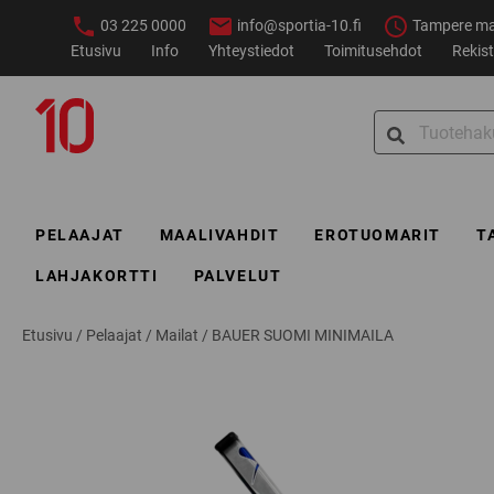
Siirry
03 225 0000
info@sportia-10.fi
Tampere ma–
sisältöön
Etusivu
Info
Yhteystiedot
Toimitusehdot
Rekist
Sportia-
Search
10
for:
PELAAJAT
MAALIVAHDIT
EROTUOMARIT
T
LAHJAKORTTI
PALVELUT
Etusivu
/
Pelaajat
/
Mailat
/
BAUER SUOMI MINIMAILA