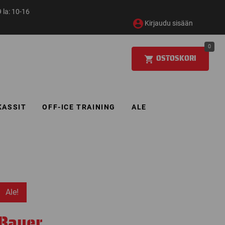
 la: 10-16
Kirjaudu sisään
0
OSTOSKORI
KASSIT
OFF-ICE TRAINING
ALE
Ale!
Bauer