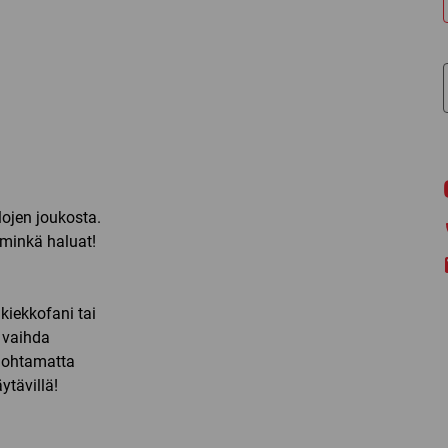
lojen joukosta.
 minkä haluat!
kiekkofani tai
 vaihda
Unohtamatta
ytävillä!