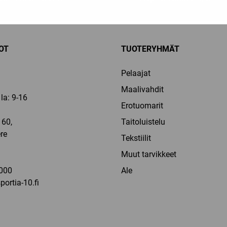
OT
TUOTERYHMÄT
Pelaajat
Maalivahdit
la: 9-16
Erotuomarit
60,
Taitoluistelu
re
Tekstiilit
a
Muut tarvikkeet
000
Ale
ortia-10.fi