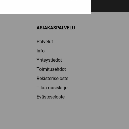
ASIAKASPALVELU
Palvelut
Info
Yhteystiedot
Toimitusehdot
Rekisteriseloste
Tilaa uusiskirje
Evästeseloste