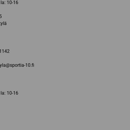
 la: 10-16
5
ylä
a
1142
kyla@sportia-10.fi
 la: 10-16
a