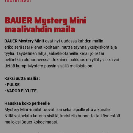
TUOTETIEDOT
BAUER Mystery Mini
maalivahdin maila
BAUER Mystery Minit
ovat nyt uudessa kahden mallin
erikoiserässä! Pienet kooltaan, mutta täynnä yksityiskohtia ja
tyyliä. Täydellinen lahja jääkiekkofaneille, keräilijöille tai
pelihetkiin olohuoneessa. Jokainen pakkaus on yllätys, eikä voi
tietää kumpi Mystery-pussin sisällä mailoista on.
Kaksi uutta mallia:
•
PULSE
•
VAPOR FLYLITE
Hauskaa koko perheelle
Mystery Mini -mailat tuovat iloa sekä lapsille että aikuisille.
Niillä voi pelata kotona sisällä, koristella huonetta tai täydentää
mailojesi Bauer-kokoelmaasi.