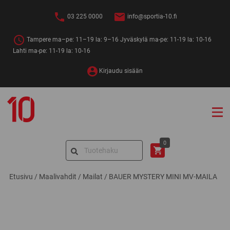
Siirry
sisältöön
03 225 0000
info@sportia-10.fi
Tampere ma–pe: 11–19 la: 9–16 Jyväskylä ma-pe: 11-19 la: 10-16
Lahti ma-pe: 11-19 la: 10-16
Kirjaudu sisään
Sportia-
10
Search
0
for:
Etusivu
/
Maalivahdit
/
Mailat
/
BAUER MYSTERY MINI MV-MAILA