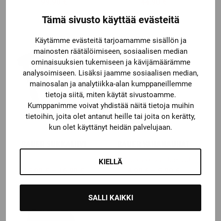
99,90
€
44,90
€
Tämä sivusto käyttää evästeitä
Käytämme evästeitä tarjoamamme sisällön ja
mainosten räätälöimiseen, sosiaalisen median
ominaisuuksien tukemiseen ja kävijämäärämme
analysoimiseen. Lisäksi jaamme sosiaalisen median,
mainosalan ja analytiikka-alan kumppaneillemme
tietoja siitä, miten käytät sivustoamme.
Kumppanimme voivat yhdistää näitä tietoja muihin
tietoihin, joita olet antanut heille tai joita on kerätty,
kun olet käyttänyt heidän palvelujaan.
Bauer
Bauer
BAUER SUKKALIIVI
BAUER VAHANAUHAT
Katso kaikki vaihtoehdot
KIELLÄ
Price
Price
15,00
€
–
16,90
€
4,90
€
–
5,90
€
range:
range:
15,00 €
4,90 €
SALLI KAIKKI
through
through
16,90 €
5,90 €