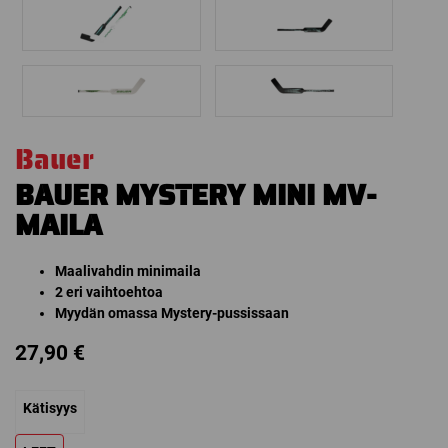
Bauer
BAUER MYSTERY MINI MV-
MAILA
Maalivahdin minimaila
2 eri vaihtoehtoa
Myydän omassa Mystery-pussissaan
27,90
€
Kätisyys