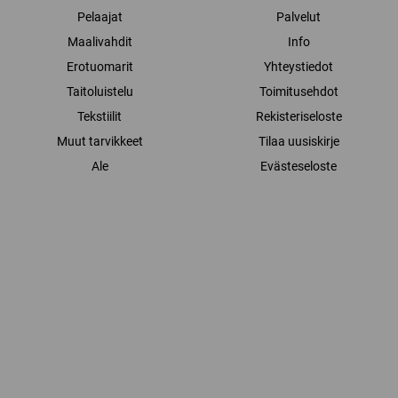
Pelaajat
Palvelut
Maalivahdit
Info
Erotuomarit
Yhteystiedot
Taitoluistelu
Toimitusehdot
Tekstiilit
Rekisteriseloste
Muut tarvikkeet
Tilaa uusiskirje
Ale
Evästeseloste