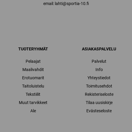
email: lahti@sportia-10.fi
TUOTERYHMÄT
ASIAKASPALVELU
Pelaajat
Palvelut
Maalivahdit
Info
Erotuomarit
Yhteystiedot
Taitoluistelu
Toimitusehdot
Tekstiilit
Rekisteriseloste
Muut tarvikkeet
Tilaa uusiskirje
Ale
Evästeseloste