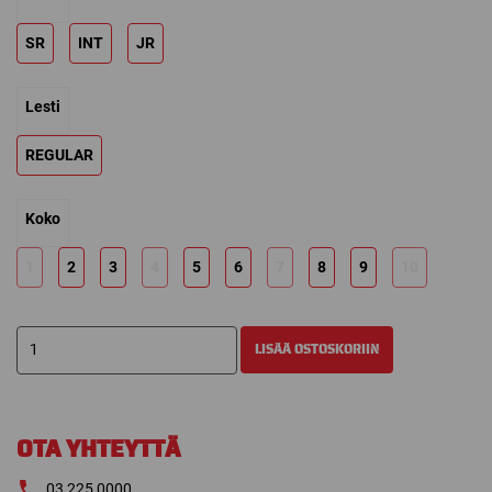
169,00 €
through
SR
INT
JR
199,00 €
Lesti
REGULAR
Koko
1
2
3
4
5
6
7
8
9
10
BAUER
LISÄÄ OSTOSKORIIN
XRS
RULLALÄTKÄLUISTIN
määrä
OTA YHTEYTTÄ
03 225 0000