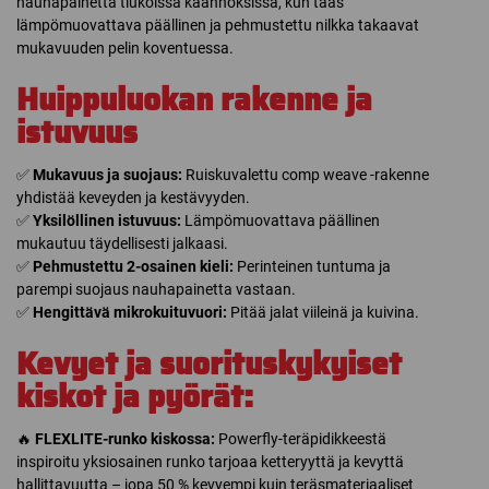
nauhapainetta tiukoissa käännöksissä, kun taas
lämpömuovattava päällinen ja pehmustettu nilkka takaavat
mukavuuden pelin koventuessa.
Huippuluokan rakenne ja
istuvuus
✅
Mukavuus ja suojaus:
Ruiskuvalettu comp weave -rakenne
yhdistää keveyden ja kestävyyden.
✅
Yksilöllinen istuvuus:
Lämpömuovattava päällinen
mukautuu täydellisesti jalkaasi.
✅
Pehmustettu 2-osainen kieli:
Perinteinen tuntuma ja
parempi suojaus nauhapainetta vastaan.
✅
Hengittävä mikrokuituvuori:
Pitää jalat viileinä ja kuivina.
Kevyet ja suorituskykyiset
kiskot ja pyörät:
🔥
FLEXLITE-runko kiskossa:
Powerfly-teräpidikkeestä
inspiroitu yksiosainen runko tarjoaa ketteryyttä ja kevyttä
hallittavuutta – jopa 50 % kevyempi kuin teräsmateriaaliset