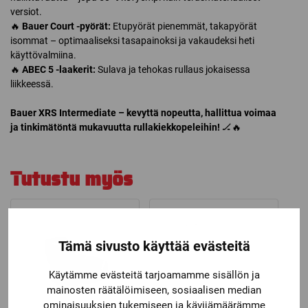
versiot.
🔥
Bauer Court -pyörät:
Etupyörät pienemmät, takapyörät
isommat – optimaaliseksi tasapainoksi ja vakaudeksi heti
käyttövalmiina.
🔥
ABEC 5 -laakerit:
Sulava ja tehokas rullaus jokaisessa
liikkeessä.
Bauer XRS Intermediate – kevyttä nopeutta, hallittua voimaa
ja tinkimätöntä mukavuutta rullakiekkopeleihin!
🏒🔥
Tutustu myös
Tämä sivusto käyttää evästeitä
Käytämme evästeitä tarjoamamme sisällön ja
mainosten räätälöimiseen, sosiaalisen median
ominaisuuksien tukemiseen ja kävijämäärämme