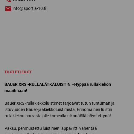
info@sportia-10.fi
TUOTETIEDOT
BAUER XRS -RULLALÄTKÄLUISTIN –
Hyppää rullakiekon
maailmaan!
Bauer XRS -rullakiekkoluistimet tarjoavat tutun tuntuman ja
istuvuuden Bauer-jääkiekkoluistimista. Erinomainen luistin
rullakiekon harrastajalle komealla ulkonäöllä höystettynä!
Paksu, pehmustettu luistimen läppä/iltti vähentää