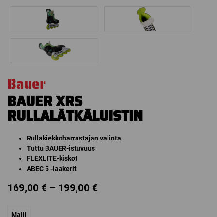
Bauer
BAUER XRS
RULLALÄTKÄLUISTIN
Rullakiekkoharrastajan valinta
Tuttu BAUER-istuvuus
FLEXLITE-kiskot
ABEC 5 -laakerit
Price
169,00
€
–
199,00
€
range:
Malli