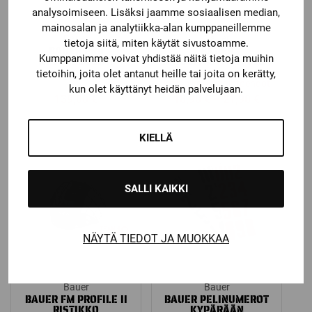
analysoimiseen. Lisäksi jaamme sosiaalisen median,
mainosalan ja analytiikka-alan kumppaneillemme
Bauer
Bauer
tietoja siitä, miten käytät sivustoamme.
BAUER PRO
BAUER
Kumppanimme voivat yhdistää näitä tietoja muihin
KYYNÄRSUOJAT
HARJOITUSPAITA FLEX
tietoihin, joita olet antanut heille tai joita on kerätty,
Katso kaikki vaihtoehdot
kun olet käyttänyt heidän palvelujaan.
Price
139,00
€
18,90
€
–
21,90
€
range:
18,90 €
KIELLÄ
through
21,90 €
SALLI KAIKKI
NÄYTÄ TIEDOT JA MUOKKAA
Bauer
Bauer
BAUER FM PROFILE II
BAUER PELINUMEROT
RISTIKKO
KYPÄRÄÄN