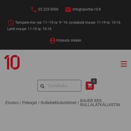
Siirry
sisältöön
03 225 0000
info@sportia-10.fi
Tampere ma–pe: 11–19 la: 9–16 Jyväskylä ma-pe: 11-19 la: 10-16
Lahti ma-pe: 11-19 la: 10-16
Kirjaudu sisään
Sportia-
10
Search
0
for:
BAUER XRS
Etusivu
/
Pelaajat
/
Rullakiekkoluistimet
/
RULLALÄTKÄLUISTIN