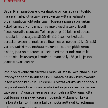
TUOTETIEDOT
Bauer Premium Goalie -pyörälaukku on loistava vaihtoehto
maalivahteille, jotka tarvitsevat kestävyyttä ja vähäistä
organisaatiota kohtuuhintaan. Toisessa päässä on kaiken
kokoinen maalivahdin naamio mukavasti ja turvallisesti
fleecevuorattu sisustus. Toinen puoli pitää luistimet poissa
muusta laitteesta ja sisältää ylimääräisen verkkotaskun
peruskerroksen tai muiden valitsemiesi esineiden säilyttämistä
varten. Kaikki muu mahtuu mukavasti suuren päälokeron
sisään, joka on rakennettu useista eri materiaaleista, mikä
antaa sinulle kevyen ja kestävän tavan säilyttää ja kuljettaa
jääkiekkovarusteitasi.
Pohja on rakennettu tukevalla muovialustalla, joka pitää pussin
jäykkyyden samalla kun se liikkuu maata pitkin 2 kumipyörällä
ja teleskooppikahvalla. Kaksi sivua olevat verkkoikkunapaneelit
tarjoavat mahdollisuuden ilmalle kiertää pitääkseen varusteesi
tuoksuvan. Avauspaneelin päällä on pelaaja ID-ikkuna, jotta
voit tunnistaa jääkiekkopussi nopeasti. Mukana on kaksi
nailonista kantohihnaa ja kahvat, jotka auttavat kuljettamaan
ja lastaamaan ajoneuvoon.