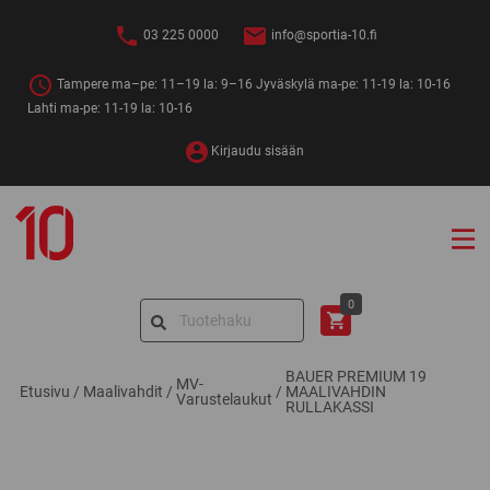
Siirry
sisältöön
03 225 0000
info@sportia-10.fi
Tampere ma–pe: 11–19 la: 9–16 Jyväskylä ma-pe: 11-19 la: 10-16
Lahti ma-pe: 11-19 la: 10-16
Kirjaudu sisään
Sportia-
10
Search
0
for:
BAUER PREMIUM 19
MV-
Etusivu
/
Maalivahdit
/
/
MAALIVAHDIN
Varustelaukut
RULLAKASSI