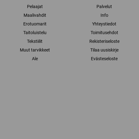
Pelaajat
Palvelut
Maalivahdit
Info
Erotuomarit
Yhteystiedot
Taitoluistelu
Toimitusehdot
Tekstiilit
Rekisteriseloste
Muut tarvikkeet
Tilaa uusiskirje
Ale
Evästeseloste