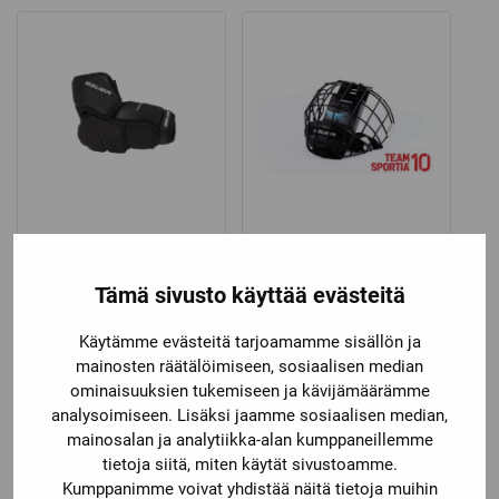
15,00 €
18,90 €
through
through
16,90 €
21,90 €
Bauer
Bauer
BAUER PRO
BAUER FM PROFILE II
KYYNÄRSUOJAT
RISTIKKO
Tämä sivusto käyttää evästeitä
Katso kaikki vaihtoehdot
Käytämme evästeitä tarjoamamme sisällön ja
139,00
€
44,90
€
mainosten räätälöimiseen, sosiaalisen median
ominaisuuksien tukemiseen ja kävijämäärämme
analysoimiseen. Lisäksi jaamme sosiaalisen median,
mainosalan ja analytiikka-alan kumppaneillemme
tietoja siitä, miten käytät sivustoamme.
Kumppanimme voivat yhdistää näitä tietoja muihin