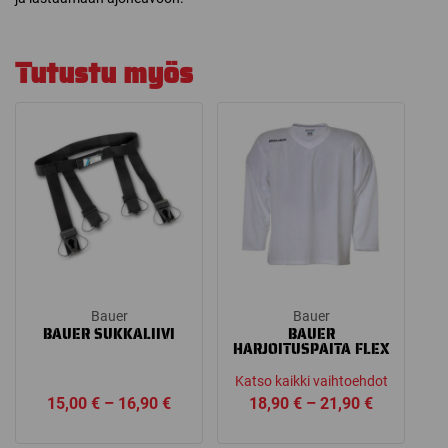
Tutustu myös
Bauer
Bauer
BAUER SUKKALIIVI
BAUER
HARJOITUSPAITA FLEX
Katso kaikki vaihtoehdot
Price
Price
15,00
€
–
16,90
€
18,90
€
–
21,90
€
range:
range: