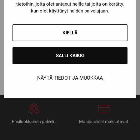
tietoihin, joita olet antanut heille tai joita on kerätty,
kun olet käyttänyt heidän palvelujaan.
KIELLÄ
Bauer
BAUER
HARJOITUSPAITA
SALLI KAIKKI
Katso kaikki vaihtoehdot
15,00
€
NÄYTÄ TIEDOT JA MUOKKAA
Ensiluokkainen palvelu
Monipuoliset maksutavat