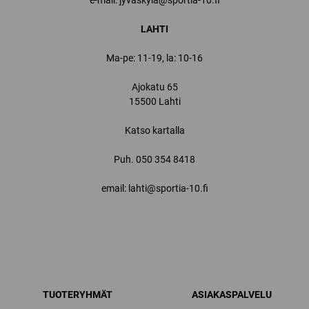
e-mail: jyvaskyla@sportia-10.fi
LAHTI
Ma-pe: 11-19, la: 10-16
Ajokatu 65
15500 Lahti
Katso kartalla
Puh.
050 354 8418
email: lahti@sportia-10.fi
TUOTERYHMÄT
ASIAKASPALVELU