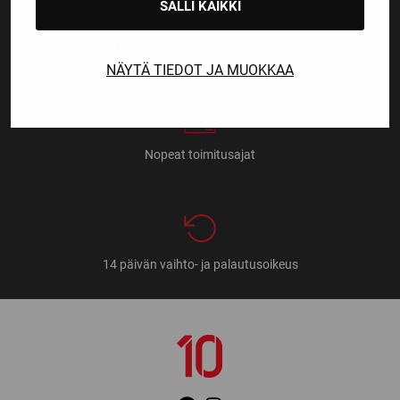
SALLI KAIKKI
Ensiluokkainen palvelu
Monipuoliset maksutavat
NÄYTÄ TIEDOT JA MUOKKAA
Nopeat toimitusajat
14 päivän vaihto- ja palautusoikeus