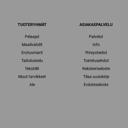
TUOTERYHMÄT
ASIAKASPALVELU
Pelaajat
Palvelut
Maalivahdit
Info
Erotuomarit
Yhteystiedot
Taitoluistelu
Toimitusehdot
Tekstiilit
Rekisteriseloste
Muut tarvikkeet
Tilaa uusiskirje
Ale
Evästeseloste