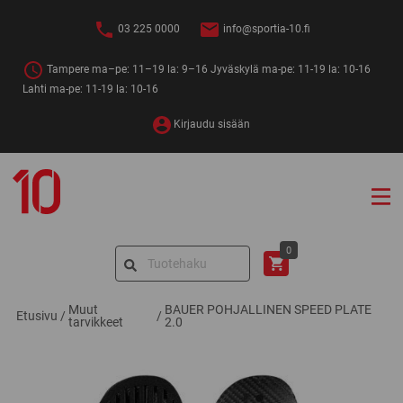
Siirry
sisältöön
03 225 0000
info@sportia-10.fi
Tampere ma–pe: 11–19 la: 9–16 Jyväskylä ma-pe: 11-19 la: 10-16
Lahti ma-pe: 11-19 la: 10-16
Kirjaudu sisään
Sportia-
10
Search
0
for:
Muut
BAUER POHJALLINEN SPEED PLATE
Etusivu
/
/
tarvikkeet
2.0