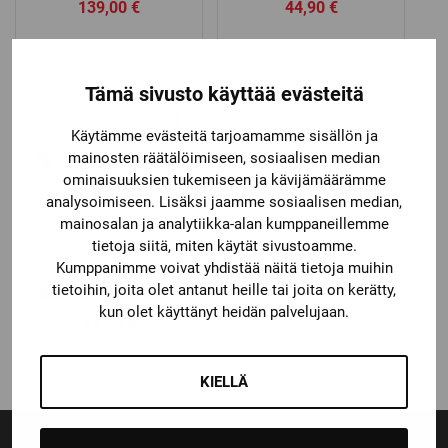
139,00
€
44,90
€
Tämä sivusto käyttää evästeitä
Käytämme evästeitä tarjoamamme sisällön ja
mainosten räätälöimiseen, sosiaalisen median
ominaisuuksien tukemiseen ja kävijämäärämme
analysoimiseen. Lisäksi jaamme sosiaalisen median,
mainosalan ja analytiikka-alan kumppaneillemme
tietoja siitä, miten käytät sivustoamme.
Kumppanimme voivat yhdistää näitä tietoja muihin
Bauer
tietoihin, joita olet antanut heille tai joita on kerätty,
BAUER VISIIRI RBE I
kun olet käyttänyt heidän palvelujaan.
35,00
€
KIELLÄ