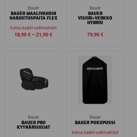
Bauer
Bauer
BAUER MAALIVAHDIN
BAUER
HARJOITUSPAITA FLEX
VISIIRI+VERKKO
HYBRID
Katso kaikki vaihtoehdot
Price
18,90
€
–
21,90
€
79,90
€
range:
18,90 €
through
21,90 €
Bauer
Bauer
BAUER PRO
BAUER PUKUPUSSI
KYYNÄRSUOJAT
Katso kaikki vaihtoehdot