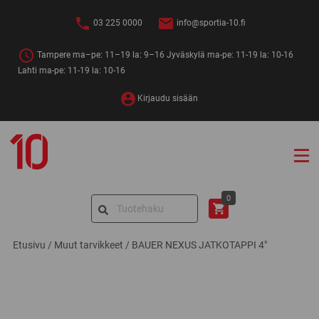
Siirry
sisältöön
03 225 0000
info@sportia-10.fi
Tampere ma–pe: 11–19 la: 9–16 Jyväskylä ma-pe: 11-19 la: 10-16
Lahti ma-pe: 11-19 la: 10-16
Kirjaudu sisään
Sportia-
10
Search
0
for:
Etusivu
/
Muut tarvikkeet
/
BAUER NEXUS JATKOTAPPI 4″