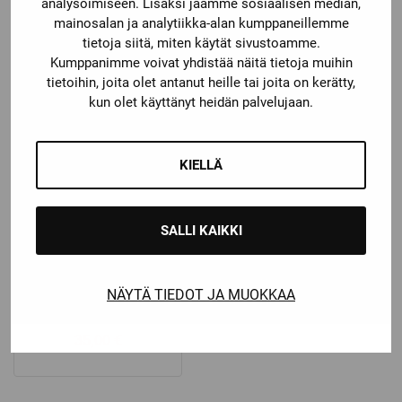
KYYNÄRSUOJAT
17 JÄÄKIEKKOHOUSUT
analysoimiseen. Lisäksi jaamme sosiaalisen median,
mainosalan ja analytiikka-alan kumppaneillemme
Katso kaikki vaihtoehdot
tietoja siitä, miten käytät sivustoamme.
139,00
€
34,90
€
Kumppanimme voivat yhdistää näitä tietoja muihin
tietoihin, joita olet antanut heille tai joita on kerätty,
kun olet käyttänyt heidän palvelujaan.
KIELLÄ
SALLI KAIKKI
NÄYTÄ TIEDOT JA MUOKKAA
Bauer
BAUER VISIIRI RBE I
35,00
€