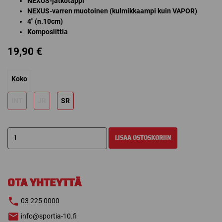
NEXUS-jatkotappi
NEXUS-varren muotoinen (kulmikkaampi kuin VAPOR)
4″ (n.10cm)
Komposiittia
19,90
€
Koko
INT
JR
SR
BAUER
LISÄÄ OSTOSKORIIN
NEXUS
JATKOTAPPI
4"
määrä
OTA YHTEYTTÄ
03 225 0000
info@sportia-10.fi