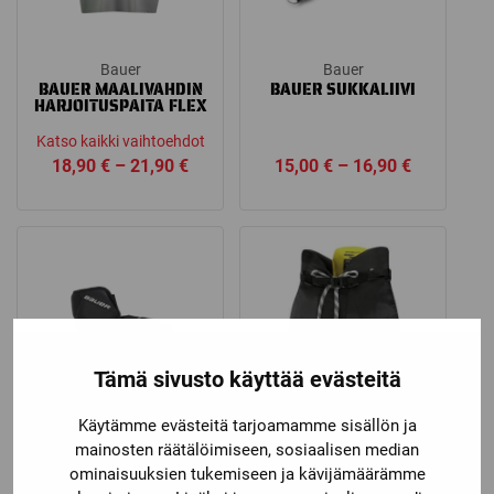
Bauer
Bauer
BAUER MAALIVAHDIN
BAUER SUKKALIIVI
HARJOITUSPAITA FLEX
Katso kaikki vaihtoehdot
Price
Price
18,90
€
–
21,90
€
15,00
€
–
16,90
€
range:
range:
18,90 €
15,00 €
through
through
21,90 €
16,90 €
Tämä sivusto käyttää evästeitä
Käytämme evästeitä tarjoamamme sisällön ja
mainosten räätälöimiseen, sosiaalisen median
Bauer
Bauer
ominaisuuksien tukemiseen ja kävijämäärämme
BAUER PRO
BAUER SUPREME S170