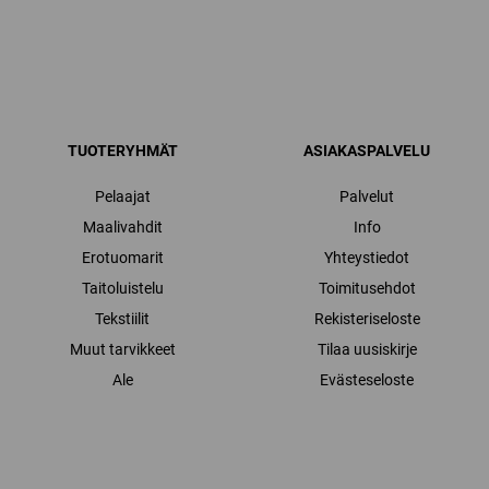
TUOTERYHMÄT
ASIAKASPALVELU
Pelaajat
Palvelut
Maalivahdit
Info
Erotuomarit
Yhteystiedot
Taitoluistelu
Toimitusehdot
Tekstiilit
Rekisteriseloste
Muut tarvikkeet
Tilaa uusiskirje
Ale
Evästeseloste