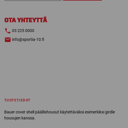
SHELL
PÄÄLLIHOUSUT
määrä
OTA YHTEYTTÄ
03 225 0000
info@sportia-10.fi
TUOTETIEDOT
Bauer cover shell päällishousut käytettäväksi esimerkiksi girdle
housujen kanssa.