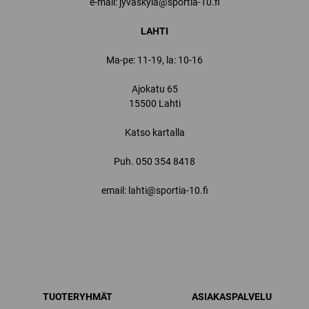
e-mail: jyvaskyla@sportia-10.fi
LAHTI
Ma-pe: 11-19, la: 10-16
Ajokatu 65
15500 Lahti
Katso kartalla
Puh.
050 354 8418
email: lahti@sportia-10.fi
TUOTERYHMÄT
ASIAKASPALVELU