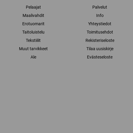
Pelaajat
Palvelut
Maalivahdit
Info
Erotuomarit
Yhteystiedot
Taitoluistelu
Toimitusehdot
Tekstiilit
Rekisteriseloste
Muut tarvikkeet
Tilaa uusiskirje
Ale
Evästeseloste