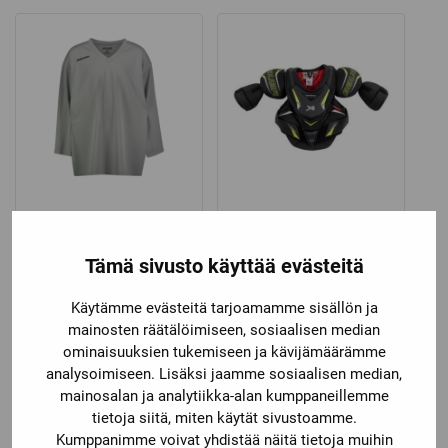
4,90 €
through
5,90 €
Bauer
Bauer
BAUER MAALIVAHDIN
BAUER VAPOR X-W
HARJOITUSPAITA FLEX
HARTIASUOJAT
Tämä sivusto käyttää evästeitä
Katso kaikki vaihtoehdot
Käytämme evästeitä tarjoamamme sisällön ja
Price
18,90
€
–
21,90
€
129,00
€
mainosten räätälöimiseen, sosiaalisen median
range:
ominaisuuksien tukemiseen ja kävijämäärämme
18,90 €
analysoimiseen. Lisäksi jaamme sosiaalisen median,
through
mainosalan ja analytiikka-alan kumppaneillemme
21,90 €
tietoja siitä, miten käytät sivustoamme.
Kumppanimme voivat yhdistää näitä tietoja muihin