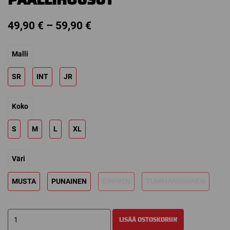
Price
49,90
€
–
59,90
€
range:
Malli
49,90 €
through
SR
INT
JR
59,90 €
Koko
S
M
L
XL
Väri
MUSTA
PUNAINEN
SININEN
TUMMANSININEN
BAUER
LISÄÄ OSTOSKORIIN
COVER