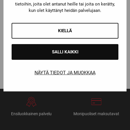
tietoihin, joita olet antanut heille tai joita on kerätty,
kun olet käyttänyt heidän palvelujaan.
KIELLÄ
Bauer
BAUER
HARJOITUSPAITA
SALLI KAIKKI
Katso kaikki vaihtoehdot
15,00
€
NÄYTÄ TIEDOT JA MUOKKAA
Ensiluokkainen palvelu
Monipuoliset maksutavat