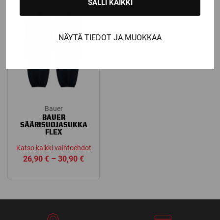
SALLI KAIKKI
NÄYTÄ TIEDOT JA MUOKKAA
Bauer
BAUER
SÄÄRISUOJASUKKA
FLEX
Katso kaikki vaihtoehdot
Price
26,90
€
–
30,90
€
range:
26,90 €
through
30,90 €