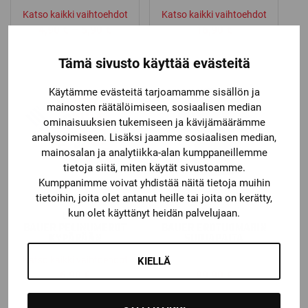
Katso kaikki vaihtoehdot
Katso kaikki vaihtoehdot
Price
4,90
€
–
5,90
€
16,90
€
range:
4,90 €
Tämä sivusto käyttää evästeitä
through
Käytämme evästeitä tarjoamamme sisällön ja
5,90 €
mainosten räätälöimiseen, sosiaalisen median
ominaisuuksien tukemiseen ja kävijämäärämme
analysoimiseen. Lisäksi jaamme sosiaalisen median,
mainosalan ja analytiikka-alan kumppaneillemme
tietoja siitä, miten käytät sivustoamme.
Kumppanimme voivat yhdistää näitä tietoja muihin
tietoihin, joita olet antanut heille tai joita on kerätty,
kun olet käyttänyt heidän palvelujaan.
Bauer
Bauer
BAUER PELINUMEROT
BAUER EROTUOMARIN
KYPÄRÄÄN
SUOJAPAITA
Katso kaikki vaihtoehdot
KIELLÄ
6,90
€
99,90
€