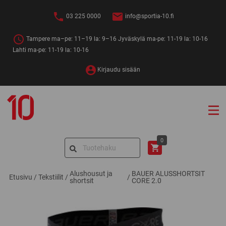
Siirry
sisältöön
03 225 0000
info@sportia-10.fi
Tampere ma–pe: 11–19 la: 9–16 Jyväskylä ma-pe: 11-19 la: 10-16
Lahti ma-pe: 11-19 la: 10-16
Kirjaudu sisään
Sportia-
10
Search
0
for:
Alushousut ja
BAUER ALUSSHORTSIT
Etusivu
/
Tekstiilit
/
/
shortsit
CORE 2.0