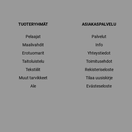
TUOTERYHMÄT
ASIAKASPALVELU
Pelaajat
Palvelut
Maalivahdit
Info
Erotuomarit
Yhteystiedot
Taitoluistelu
Toimitusehdot
Tekstiilit
Rekisteriseloste
Muut tarvikkeet
Tilaa uusiskirje
Ale
Evästeseloste