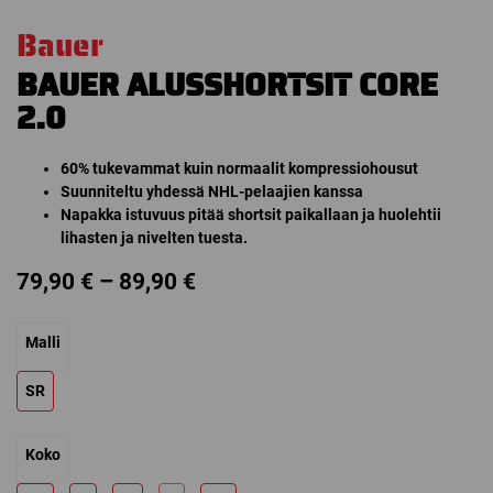
Bauer
BAUER ALUSSHORTSIT CORE
2.0
60% tukevammat kuin normaalit kompressiohousut
Suunniteltu yhdessä NHL-pelaajien kanssa
Napakka istuvuus pitää shortsit paikallaan ja huolehtii
lihasten ja nivelten tuesta.
Price
79,90
€
–
89,90
€
range:
Malli
79,90 €
through
SR
89,90 €
Koko