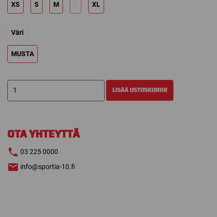
XS
S
M
L
XL
Väri
MUSTA
BAUER
LISÄÄ OSTOSKORIIN
ALUSSHORTSIT
CORE
2.0
määrä
OTA YHTEYTTÄ
03 225 0000
info@sportia-10.fi