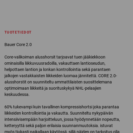
TUOTETIEDOT
Bauer Core 2.0
Core-valikoiman alusshorsit tarjoavat tuen jääkiekkoon
ominaisilla liikkuvuusradoilla, vakauttaen lantioseudun,
helpottaen lantion ja lonkan kontrollointia sekä parantaen
jalkojen vastakkaisten liikkeiden luomaa jännitettä. CORE 2.0-
alusshorstit on suunniteltu ammattilaisten suosittelemana
optimoimaan liikkeitä ja suorituskykyä NHL-pelaajien
keskuudessa.
60% tukevampi kuin tavallinen kompressishortsi joka parantaa
liikkeiden kontrollointia ja vakautta. Suunniteltu nykypäivän
intensiivisempään harjoitteluun, jossa hyödynnetään nopeutta,
ketteryyttä sekä paljon erilaisia suunnanmuutoksia. istuvat
myös tiukasti paikallaan käytössä, sillä näiden on tarkoitus olla