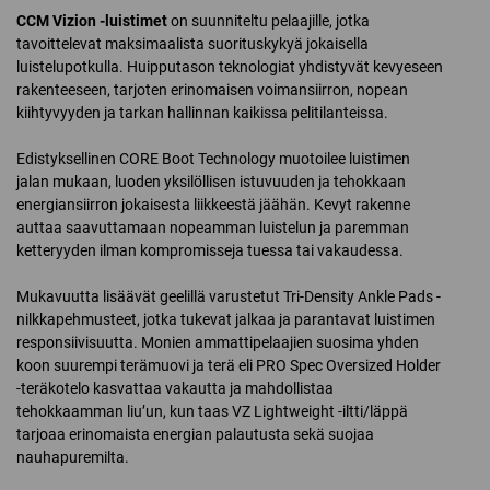
CCM Vizion -luistimet
on suunniteltu pelaajille, jotka
tavoittelevat maksimaalista suorituskykyä jokaisella
luistelupotkulla. Huipputason teknologiat yhdistyvät kevyeseen
rakenteeseen, tarjoten erinomaisen voimansiirron, nopean
kiihtyvyyden ja tarkan hallinnan kaikissa pelitilanteissa.
Edistyksellinen CORE Boot Technology muotoilee luistimen
jalan mukaan, luoden yksilöllisen istuvuuden ja tehokkaan
energiansiirron jokaisesta liikkeestä jäähän. Kevyt rakenne
auttaa saavuttamaan nopeamman luistelun ja paremman
ketteryyden ilman kompromisseja tuessa tai vakaudessa.
Mukavuutta lisäävät geelillä varustetut Tri-Density Ankle Pads -
nilkkapehmusteet, jotka tukevat jalkaa ja parantavat luistimen
responsiivisuutta. Monien ammattipelaajien suosima yhden
koon suurempi terämuovi ja terä eli PRO Spec Oversized Holder
-teräkotelo kasvattaa vakautta ja mahdollistaa
tehokkaamman liu’un, kun taas VZ Lightweight -iltti/läppä
tarjoaa erinomaista energian palautusta sekä suojaa
nauhapuremilta.