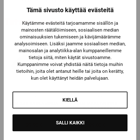
liukuun ja pidempään käyttöikään
Tämä sivusto käyttää evästeitä
Tutustu myös
Käytämme evästeitä tarjoamamme sisällön ja
mainosten räätälöimiseen, sosiaalisen median
ominaisuuksien tukemiseen ja kävijämäärämme
analysoimiseen. Lisäksi jaamme sosiaalisen median,
mainosalan ja analytiikka-alan kumppaneillemme
tietoja siitä, miten käytät sivustoamme.
Kumppanimme voivat yhdistää näitä tietoja muihin
tietoihin, joita olet antanut heille tai joita on kerätty,
kun olet käyttänyt heidän palvelujaan.
CCM
CCM
KIELLÄ
CCM X30 KAULASUOJA
CCM MAALIVAHDIN
RISTIKKO CANADA CCE
Katso kaikki vaihtoehdot
Katso kaikki vaihtoehdot
SALLI KAIKKI
29,90
€
99,00
€