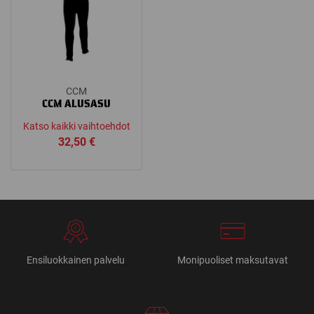
CCM
CCM ALUSASU
Katso kaikki vaihtoehdot
32,50
€
Ensiluokkainen palvelu
Monipuoliset maksutavat