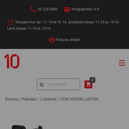
Siirry
sisältöön
03 225 0000
info@sportia-10.fi
Tampere ma–pe: 11–19 la: 9–16 Jyväskylä ma-pe: 11-19 la: 10-16
Lahti ma-pe: 11-19 la: 10-16
Kirjaudu sisään
Sportia-
10
Search
0
for:
Etusivu
/
Pelaajat
/
Luistimet
/
CCM VIZION LUISTIN