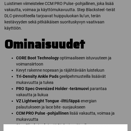
Luistimen viimeistelee CCM PRO Pulse -pohjallinen, joka lisää
vakautta, voimaa ja käyttömukavuutta. Step Blacksteel -terät
DLC-pinnoitteella tarjoavat huippuluokan liu’un, terän
kestävyyden sekä pitkäikäisen suorituskyvyn vaativaan
käyttöön.
Ominaisuudet
CORE Boot Technology
optimaaliseen istuvuuteen ja
voimansiirtoon
Kevyt rakenne nopeaan ja räjähtävään luisteluun
Tri-Density Ankle Pads
geelipehmusteilla lisäävät
mukavuutta ja tukea
PRO Spec Oversized Holder -terämuovi
parantaa
vakautta ja liukua
VZ Lightweight Tongue -iltti/läppä
energian
palautukseen ja lace bite -suojaukseen
CCM PRO Pulse -pohjallinen
lisää vakautta, voimaa ja
mukavuutta
Step Blacksteel -terät
DLC-pinnoitteella parempaan