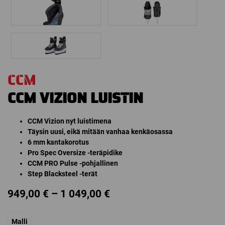
CCM
CCM VIZION LUISTIN
CCM Vizion nyt luistimena
Täysin uusi, eikä mitään vanhaa kenkäosassa
6 mm kantakorotus
Pro Spec Oversize -teräpidike
CCM PRO Pulse -pohjallinen
Step Blacksteel -terät
Price
949,00
€
–
1 049,00
€
range:
Malli
949,00 €