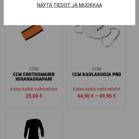
NÄYTÄ TIEDOT JA MUOKKAA
CCM
CCM
CCM EROTUOMARIN
CCM KAULASUOJA PRO
HIHANAUHAPARI
Katso kaikki vaihtoehdot
Katso kaikki vaihtoehdot
Price
25,00
€
44,90
€
–
49,90
€
range:
44,90 €
through
49,90 €