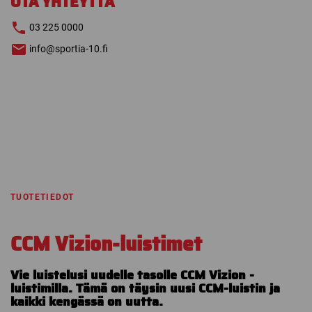
OTA YHTEYTTÄ
03 225 0000
info@sportia-10.fi
TUOTETIEDOT
CCM Vizion-luistimet
Vie luistelusi uudelle tasolle CCM Vizion -
luistimilla. Tämä on täysin uusi CCM-luistin ja
kaikki kengässä on uutta.