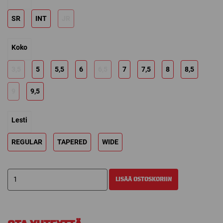
through
SR
INT
JR
1
049,00 €
Koko
3,5
5
5,5
6
6,5
7
7,5
8
8,5
9
9,5
Lesti
REGULAR
TAPERED
WIDE
CCM
LISÄÄ OSTOSKORIIN
VIZION
LUISTIN
määrä