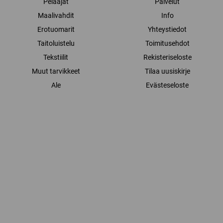
Pelaajat
Palvelut
Maalivahdit
Info
Erotuomarit
Yhteystiedot
Taitoluistelu
Toimitusehdot
Tekstiilit
Rekisteriseloste
Muut tarvikkeet
Tilaa uusiskirje
Ale
Evästeseloste