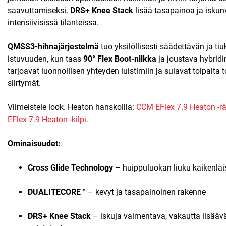
saavuttamiseksi.
DRS+ Knee Stack
lisää tasapainoa ja isku
intensiivisissä tilanteissa.
QMSS3-hihnajärjestelmä
tuo yksilöllisesti säädettävän ja ti
istuvuuden, kun taas
90° Flex Boot-nilkka
ja joustava hybrid
tarjoavat luonnollisen yhteyden luistimiin ja sulavat tolpalta t
siirtymät.
Viimeistele look. Heaton hanskoilla:
CCM EFlex 7.9 Heaton -r
EFlex 7.9 Heaton -kilpi.
Ominaisuudet:
Cross Glide Technology
– huippuluokan liuku kaikenlais
DUALITECORE™
– kevyt ja tasapainoinen rakenne
DRS+ Knee Stack
– iskuja vaimentava, vakautta lisääv