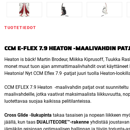
TUOTETIEDOT
CCM E-FLEX 7.9 HEATON -MAALIVAHDIN PAT
Heaton is bäck! Martin Brodeur, Miikka Kiprusoff, Tuukka Rask
monet muut tuon ajan ammattimaalivhahdit ovat käyttäneet 
Heatonia! Nyt CCM Eflex 7.9 -patjat juuri tuolla Heaton-lookill
CCM EFLEX 7.9 Heaton -maalivahdin patjat ovat suunniteltu k
maalivahdeille, jotka vaativat maksimaalista liikkuvuutta, no
luotettavaa suojaa kaikissa pelitilanteissa.
Cross Glide -liukupinta
takaa tasaisen ja nopean liikkeen my
jäällä, kun taas
DUALITECORE™-rakenne
yhdistää joustavan 
jämäkän reisiosan optimaalisen hallinnan ja tiiviin torjunta-