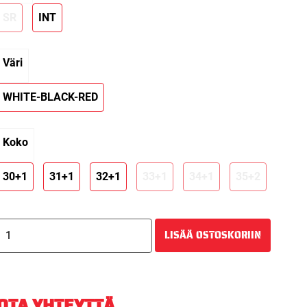
SR
INT
Väri
WHITE-BLACK-RED
Koko
30+1
31+1
32+1
33+1
34+1
35+2
CCM
LISÄÄ OSTOSKORIIN
E-
FLEX7.9
HEATON
MAALIVAHDIN
OTA YHTEYTTÄ