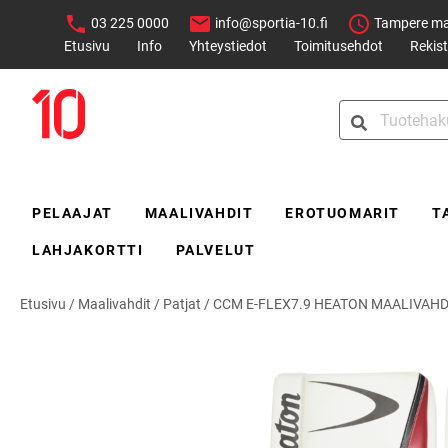
Siirry
03 225 0000
info@sportia-10.fi
Tampere ma–
sisältöön
Etusivu
Info
Yhteystiedot
Toimitusehdot
Rekist
Sportia-
Search
10
for:
PELAAJAT
MAALIVAHDIT
EROTUOMARIT
T
LAHJAKORTTI
PALVELUT
Etusivu
/
Maalivahdit
/
Patjat
/
CCM E-FLEX7.9 HEATON MAALIVAHD