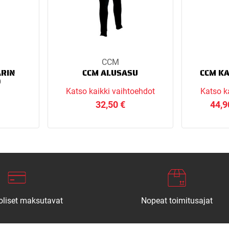
CCM
RIN
CCM ALUSASU
CCM K
9
Katso kaikki vaihtoehdot
Katso k
32,50
€
44,
liset maksutavat
Nopeat toimitusajat