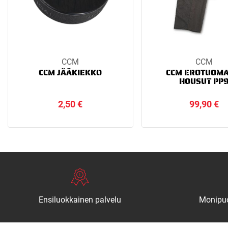
CCM
CCM
CCM JÄÄKIEKKO
CCM EROTUOMA
HOUSUT PP
2,50
€
99,90
€
Ensiluokkainen palvelu
Monipuo