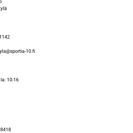
5
ylä
a
1142
kyla@sportia-10.fi
 la: 10-16
a
 8418