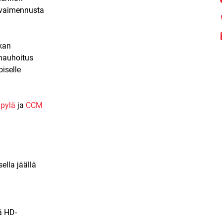
nvaimennusta
ukan
inauhoitus
oiselle
äpylä
ja
CCM
ella jäällä
ä HD-