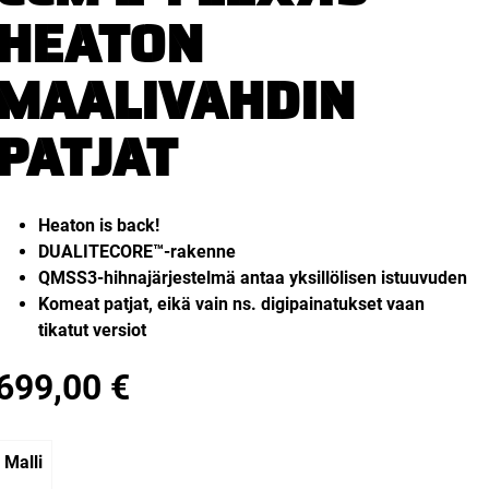
HEATON
MAALIVAHDIN
PATJAT
Heaton is back!
DUALITECORE™-rakenne
QMSS3-hihnajärjestelmä antaa yksillölisen istuuvuden
Komeat patjat, eikä vain ns. digipainatukset vaan
tikatut versiot
699,00
€
Malli