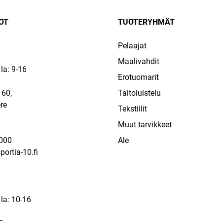
OT
TUOTERYHMÄT
Pelaajat
Maalivahdit
la: 9-16
Erotuomarit
60,
Taitoluistelu
re
Tekstiilit
a
Muut tarvikkeet
000
Ale
ortia-10.fi
 la: 10-16