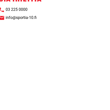
PATJAT
määrä
03 225 0000
info@sportia-10.fi