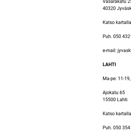
Vasarakatu 2
40320 Jyväsk
Katso kartall
Puh.
050 432
e-mail: jyvas
LAHTI
Ma-pe: 11-19,
Ajokatu 65
15500 Lahti
Katso kartall
Puh.
050 354