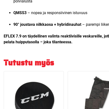
polvialusta
QMSS3
– nopea ja responsiivinen istuvuus
90° joustava nilkkaosa + hybridinauhat
– parempi liiker
EFLEX 7.9 on täydellinen valinta reaktiivisille veskareille, jo
pelata huipputasolla – joka tilanteessa.
Tutustu myös