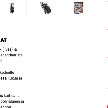
JAT
 (Ilves) ja
legendaarista
a!
etterille
peaa liukua ja
ös karhealla
polvialueen ja
asennon