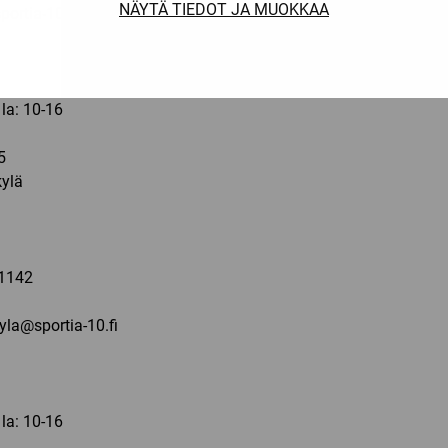
NÄYTÄ TIEDOT JA MUOKKAA
ortia-10.fi
 la: 10-16
5
ylä
a
1142
kyla@sportia-10.fi
 la: 10-16