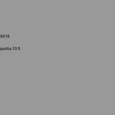
a
 8418
portia-10.fi