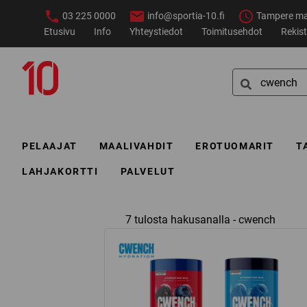
Siirry
03 225 0000
info@sportia-10.fi
Tampere ma–
sisältöön
Etusivu
Info
Yhteystiedot
Toimitusehdot
Rekist
Sportia-
Search
10
for:
PELAAJAT
MAALIVAHDIT
EROTUOMARIT
T
LAHJAKORTTI
PALVELUT
7 tulosta hakusanalla - cwench