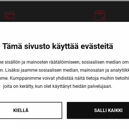
liset maksutavat
Nopeat toimitusajat
Tämä sivusto käyttää evästeitä
OT
TUOTERYHMÄT
sisällön ja mainosten räätälöimiseen, sosiaalisen median om
. Lisäksi jaamme sosiaalisen median, mainosalan ja analytii
Pelaajat
amme. Kumppanimme voivat yhdistää näitä tietoja muihin tietoihin, 
Maalivahdit
la: 9-16
joita on kerätty, kun olet käyttänyt heidän palvelujaan.
Erotuomarit
60,
Taitoluistelu
re
Tekstiilit
KIELLÄ
SALLI KAIKKI
a
Muut tarvikkeet
000
Ale