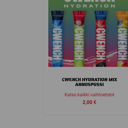
CWENCH HYDRATION MIX
ANNOSPUSSI
Katso kaikki vaihtoehdot
2,00
€