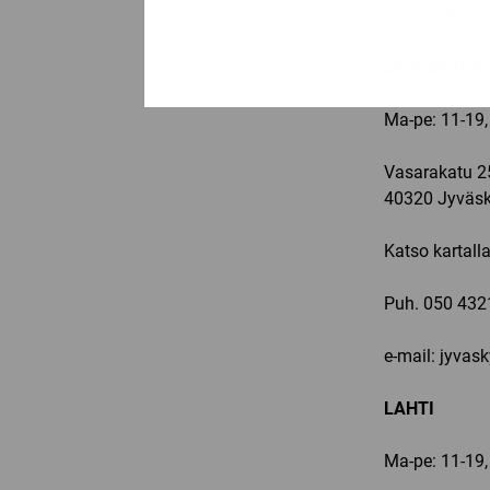
Email:
info@sp
JYVÄSKYLÄ
Ma-pe: 11-19,
Vasarakatu 2
40320 Jyväsk
Katso kartall
Puh.
050 432
e-mail: jyvas
LAHTI
Ma-pe: 11-19,