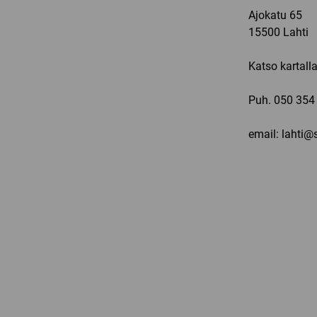
Ajokatu 65
15500 Lahti
Katso kartall
Puh.
050 354
email: lahti@s