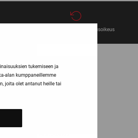
14 päivän vaihto- ja palautusoikeus
ASIAKASPALVELU
inaisuuksien tukemiseen ja
kka-alan kumppaneillemme
Palvelut
joita olet antanut heille tai
Info
Yhteystiedot
Toimitusehdot
Rekisteriseloste
Tilaa uusiskirje
Evästeseloste