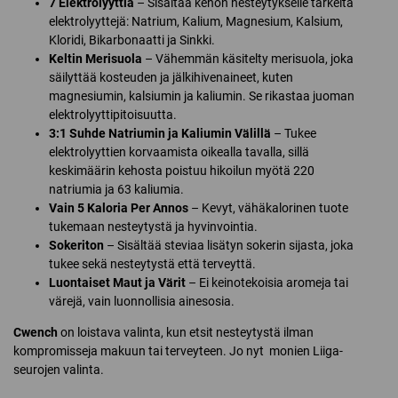
7 Elektrolyyttiä
– Sisältää kehon nesteytykselle tärkeitä
elektrolyyttejä: Natrium, Kalium, Magnesium, Kalsium,
Kloridi, Bikarbonaatti ja Sinkki.
Keltin Merisuola
– Vähemmän käsitelty merisuola, joka
säilyttää kosteuden ja jälkihivenaineet, kuten
magnesiumin, kalsiumin ja kaliumin. Se rikastaa juoman
elektrolyyttipitoisuutta.
3:1 Suhde Natriumin ja Kaliumin Välillä
– Tukee
elektrolyyttien korvaamista oikealla tavalla, sillä
keskimäärin kehosta poistuu hikoilun myötä 220
natriumia ja 63 kaliumia.
Vain 5 Kaloria Per Annos
– Kevyt, vähäkalorinen tuote
tukemaan nesteytystä ja hyvinvointia.
Sokeriton
– Sisältää steviaa lisätyn sokerin sijasta, joka
tukee sekä nesteytystä että terveyttä.
Luontaiset Maut ja Värit
– Ei keinotekoisia aromeja tai
värejä, vain luonnollisia ainesosia.
Cwench
on loistava valinta, kun etsit nesteytystä ilman
kompromisseja makuun tai terveyteen. Jo nyt monien Liiga-
seurojen valinta.