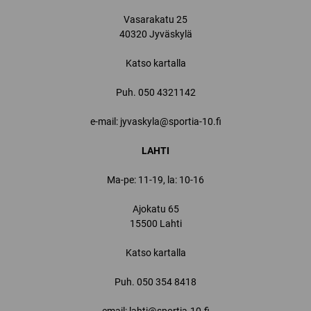
Vasarakatu 25
40320 Jyväskylä
Katso kartalla
Puh.
050 4321142
e-mail: jyvaskyla@sportia-10.fi
LAHTI
Ma-pe: 11-19, la: 10-16
Ajokatu 65
15500 Lahti
Katso kartalla
Puh.
050 354 8418
email: lahti@sportia-10.fi