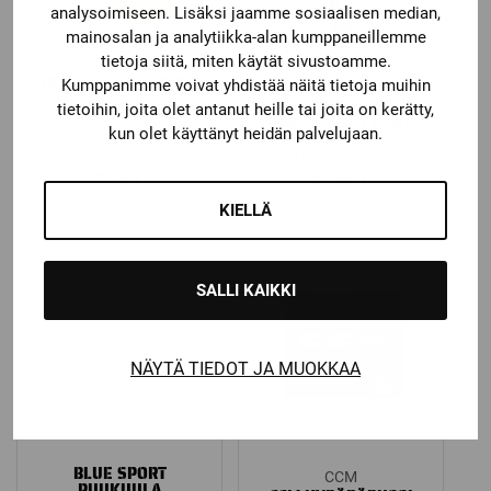
analysoimiseen. Lisäksi jaamme sosiaalisen median,
mainosalan ja analytiikka-alan kumppaneillemme
tietoja siitä, miten käytät sivustoamme.
JK TEKNIIKKAKUULA
Kumppanimme voivat yhdistää näitä tietoja muihin
Lizard skin
LIZARD SKINS
tietoihin, joita olet antanut heille tai joita on kerätty,
GRIPPITEIPPI CAMO
kun olet käyttänyt heidän palvelujaan.
Katso kaikki vaihtoehdot
7,50
€
14,90
€
KIELLÄ
SALLI KAIKKI
NÄYTÄ TIEDOT JA MUOKKAA
BLUE SPORT
CCM
PUUKUULA