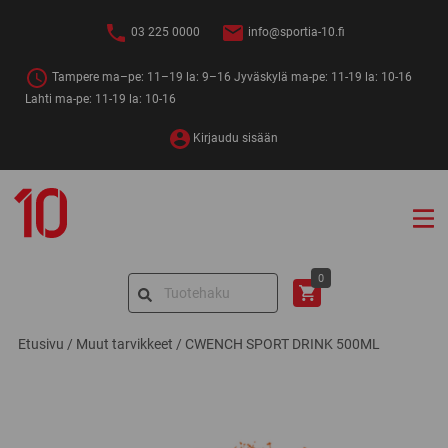
Siirry
sisältöön
03 225 0000
info@sportia-10.fi
Tampere ma–pe: 11–19 la: 9–16 Jyväskylä ma-pe: 11-19 la: 10-16
Lahti ma-pe: 11-19 la: 10-16
Kirjaudu sisään
Sportia-
10
Search
0
for:
Etusivu
/
Muut tarvikkeet
/
CWENCH SPORT DRINK 500ML