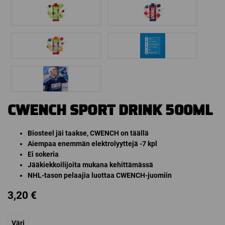
CWENCH SPORT DRINK 500ML
Biosteel jäi taakse, CWENCH on täällä
Aiempaa enemmän elektrolyyttejä -7 kpl
Ei sokeria
Jääkiekkoilijoita mukana kehittämässä
NHL-tason pelaajia luottaa CWENCH-juomiin
3,20
€
Väri