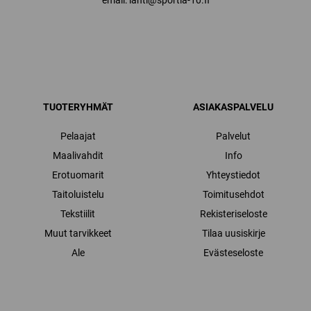
TUOTERYHMÄT
ASIAKASPALVELU
Pelaajat
Palvelut
Maalivahdit
Info
Erotuomarit
Yhteystiedot
Taitoluistelu
Toimitusehdot
Tekstiilit
Rekisteriseloste
Muut tarvikkeet
Tilaa uusiskirje
Ale
Evästeseloste