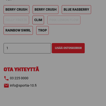
BERRY CRUSH
BERRY CRUSH
BLUE RASBERRY
CELLY FREEZE
CLIM
PINK LEMON FLOW
RAINBOW SWIRL
TROP
CWENCH
LISÄÄ OSTOSKORIIN
SPORT
DRINK
500ML
määrä
OTA YHTEYTTÄ
03 225 0000
info@sportia-10.fi