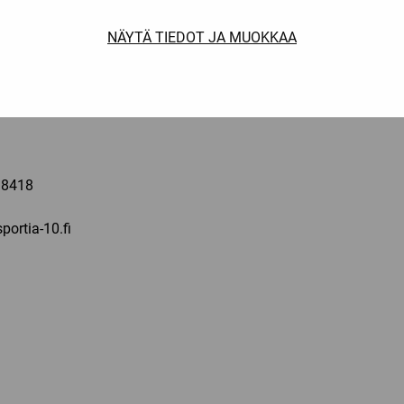
 la: 10-16
NÄYTÄ TIEDOT JA MUOKKAA
a
 8418
portia-10.fi