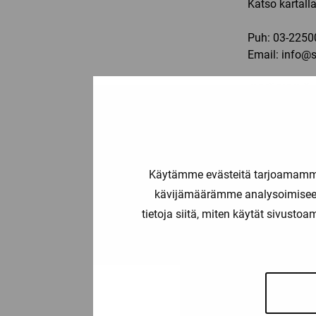
Katso kartall
Puh:
03-2250
Email:
info@sp
JYVÄSKYLÄ
Ma-pe: 11-19,
Vasarakatu 2
40320 Jyväsk
Käytämme evästeitä tarjoamamme 
kävijämäärämme analysoimiseen
Katso kartall
tietoja siitä, miten käytät sivusto
Puh.
050 432
e-mail: jyvas
LAHTI