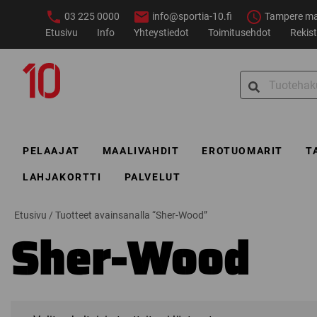
Siirry
03 225 0000
info@sportia-10.fi
Tampere ma–
sisältöön
Etusivu
Info
Yhteystiedot
Toimitusehdot
Rekist
Sportia-
Search
10
for:
PELAAJAT
MAALIVAHDIT
EROTUOMARIT
T
LAHJAKORTTI
PALVELUT
Etusivu
/
Tuotteet avainsanalla “Sher-Wood”
Sher-Wood