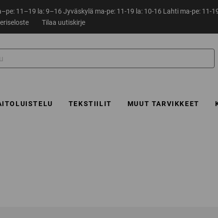
pe: 11–19 la: 9–16 Jyväskylä ma-pe: 11-19 la: 10-16 Lahti ma-pe: 11-19
eriseloste
Tilaa uutiskirje
AITOLUISTELU
TEKSTIILIT
MUUT TARVIKKEET