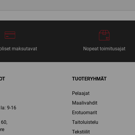
liset maksutavat
Nopeat toimitusajat
OT
TUOTERYHMÄT
Pelaajat
Maalivahdit
la: 9-16
Erotuomarit
60,
Taitoluistelu
re
Tekstiilit