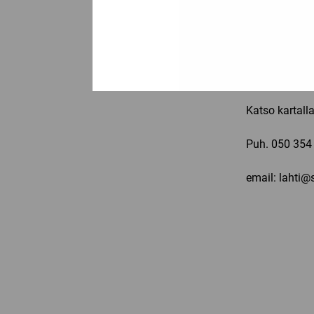
Ma-pe: 11-19,
Ajokatu 65
15500 Lahti
Katso kartall
Puh.
050 354
email: lahti@s