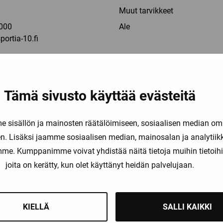
a
Muut tarvikkeet
000
Ale
ortia-10.fi
 la: 10-16
Tämä sivusto käyttää evästeitä
5
ylä
sisällön ja mainosten räätälöimiseen, sosiaalisen median om
. Lisäksi jaamme sosiaalisen median, mainosalan ja analytii
a
amme. Kumppanimme voivat yhdistää näitä tietoja muihin tietoihin, 
joita on kerätty, kun olet käyttänyt heidän palvelujaan.
1142
kyla@sportia-10.fi
KIELLÄ
SALLI KAIKKI