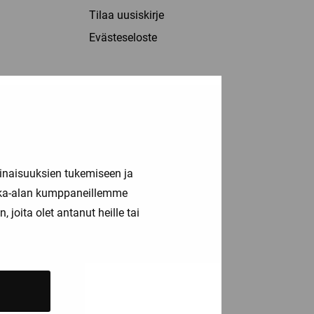
Tilaa uusiskirje
Evästeseloste
inaisuuksien tukemiseen ja
kka-alan kumppaneillemme
joita olet antanut heille tai