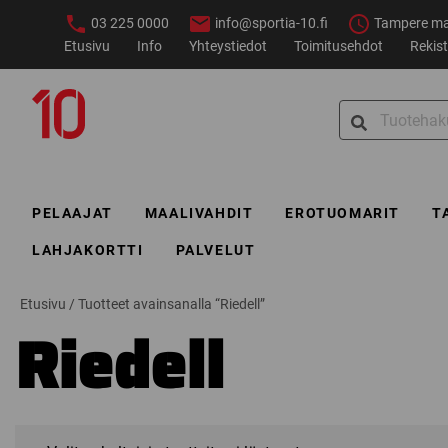
Siirry
03 225 0000
info@sportia-10.fi
Tampere ma–
sisältöön
Etusivu
Info
Yhteystiedot
Toimitusehdot
Rekist
Sportia-
Search
10
for:
PELAAJAT
MAALIVAHDIT
EROTUOMARIT
T
LAHJAKORTTI
PALVELUT
Etusivu
/
Tuotteet avainsanalla “Riedell”
Riedell