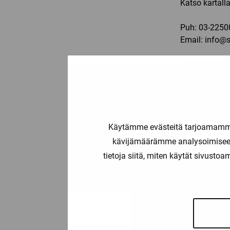
Katso kartall
Puh:
03-2250
Email:
info@sp
JYVÄSKYLÄ
Ma-pe: 11-19,
Vasarakatu 2
40320 Jyväsk
Käytämme evästeitä tarjoamamme 
kävijämäärämme analysoimiseen
Katso kartall
tietoja siitä, miten käytät sivusto
Puh.
050 432
e-mail: jyvas
LAHTI