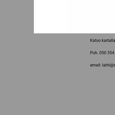
Ma-pe: 11-19,
Ajokatu 65
15500 Lahti
Katso kartall
Puh.
050 354
email: lahti@s