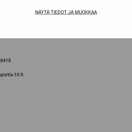
 la: 10-16
NÄYTÄ TIEDOT JA MUOKKAA
a
 8418
portia-10.fi