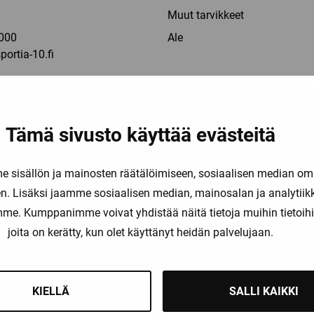
a
Muut tarvikkeet
000
Ale
ortia-10.fi
 la: 10-16
Tämä sivusto käyttää evästeitä
5
ylä
sisällön ja mainosten räätälöimiseen, sosiaalisen median om
. Lisäksi jaamme sosiaalisen median, mainosalan ja analytii
a
amme. Kumppanimme voivat yhdistää näitä tietoja muihin tietoihin, 
joita on kerätty, kun olet käyttänyt heidän palvelujaan.
1142
kyla@sportia-10.fi
KIELLÄ
SALLI KAIKKI