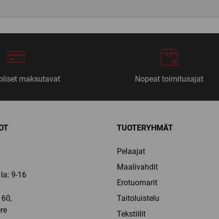
liset maksutavat
Nopeat toimitusajat
OT
TUOTERYHMÄT
Pelaajat
Maalivahdit
la: 9-16
Erotuomarit
60,
Taitoluistelu
re
Tekstiilit