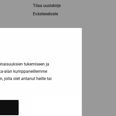
Tilaa uusiskirje
Evästeseloste
inaisuuksien tukemiseen ja
kka-alan kumppaneillemme
joita olet antanut heille tai