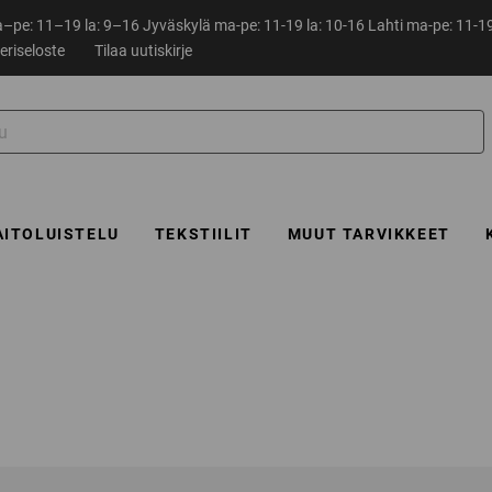
pe: 11–19 la: 9–16 Jyväskylä ma-pe: 11-19 la: 10-16 Lahti ma-pe: 11-19
eriseloste
Tilaa uutiskirje
AITOLUISTELU
TEKSTIILIT
MUUT TARVIKKEET