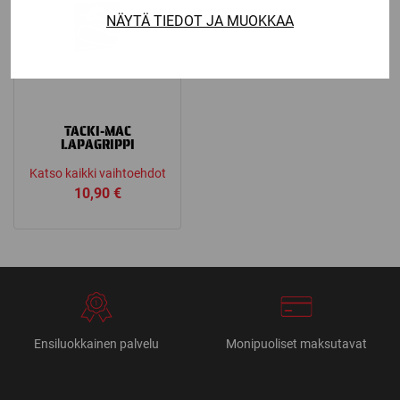
NÄYTÄ TIEDOT JA MUOKKAA
TACKI-MAC
LAPAGRIPPI
Katso kaikki vaihtoehdot
10,90
€
Ensiluokkainen palvelu
Monipuoliset maksutavat