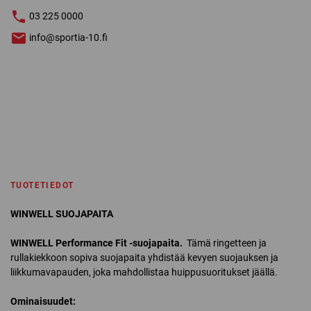
03 225 0000
info@sportia-10.fi
TUOTETIEDOT
WINWELL SUOJAPAITA
WINWELL Performance Fit -suojapaita.
Tämä ringetteen ja
rullakiekkoon sopiva suojapaita yhdistää kevyen suojauksen ja
liikkumavapauden, joka mahdollistaa huippusuoritukset jäällä.
Ominaisuudet: