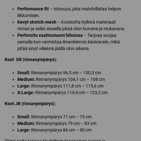
Performance fit
– Istuvuus, joka mahdollistaa helpon
liikkumisen.
Kevyt stretch-mesh
– Kosteutta hylkivä materiaali
rinnan ja selän alueella pitää olon kuivana ja mukavana.
Perforoitu vaahtomuovi hihoissa
– Tarjoaa suojaa
samalla kun varmistaa ilmankierron käsivarsiin, mikä
pitää sinut viileänä jäällä olon aikana.
Koot SR (rinnanympärys):
Small:
Rinnanympärys 96,5 cm – 100,3 cm
Medium:
Rinnanympärys 104,1 cm – 108 cm
Large:
Rinnanympärys 111,8 cm – 115,6 cm
X-Large:
Rinnanympärys 119,4 cm – 123,2 cm
Koot JR (rinnanympärys):
Small:
Rinnanympärys 71 cm – 75 cm
Medium:
Rinnanympärys 79 cm – 83 cm
Large:
Rinnanympärys 86 cm – 90 cm
Tämä paita tarjoaa täydellisen tasapainon suojan ja