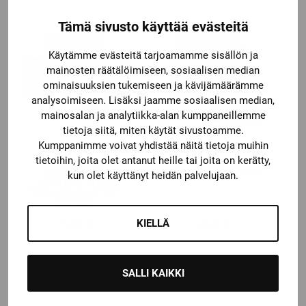
Tämä sivusto käyttää evästeitä
Käytämme evästeitä tarjoamamme sisällön ja
mainosten räätälöimiseen, sosiaalisen median
ominaisuuksien tukemiseen ja kävijämäärämme
analysoimiseen. Lisäksi jaamme sosiaalisen median,
mainosalan ja analytiikka-alan kumppaneillemme
tietoja siitä, miten käytät sivustoamme.
Kumppanimme voivat yhdistää näitä tietoja muihin
Warrior
Bauer
tietoihin, joita olet antanut heille tai joita on kerätty,
WARRIOR PRO
BAUER KYPÄRÄPUSSI
kun olet käyttänyt heidän palvelujaan.
SHOOTER TUTOR
”KYLMÄKALLE” 72″
MAALIIN
KIELLÄ
74,90
€
12,00
€
SALLI KAIKKI