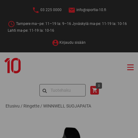
Siirry
sisältöön
03 225 0000
info@sportia-10.fi
Tampere ma–pe: 11–19 la: 9–16 Jyväskylä ma-pe: 11-19 la: 10-16
Lahti ma-pe: 11-19 la: 10-16
Kirjaudu sisään
Sportia-
10
Search
0
for:
Etusivu
/
Ringette
/
WINNWELL SUOJAPAITA