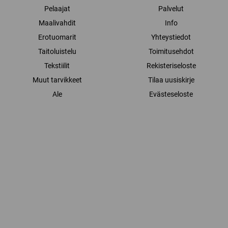
Pelaajat
Palvelut
Maalivahdit
Info
Erotuomarit
Yhteystiedot
Taitoluistelu
Toimitusehdot
Tekstiilit
Rekisteriseloste
Muut tarvikkeet
Tilaa uusiskirje
Ale
Evästeseloste