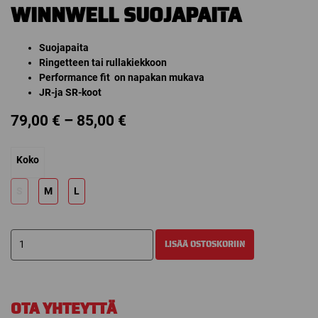
WINNWELL SUOJAPAITA
Suojapaita
Ringetteen tai rullakiekkoon
Performance fit on napakan mukava
JR-ja SR-koot
Price
79,00
€
–
85,00
€
range:
Koko
79,00 €
through
S
M
L
85,00 €
WINNWELL
LISÄÄ OSTOSKORIIN
SUOJAPAITA
määrä
OTA YHTEYTTÄ