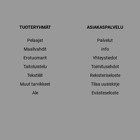
TUOTERYHMÄT
ASIAKASPALVELU
Pelaajat
Palvelut
Maalivahdit
Info
Erotuomarit
Yhteystiedot
Taitoluistelu
Toimitusehdot
Tekstiilit
Rekisteriseloste
Muut tarvikkeet
Tilaa uusiskirje
Ale
Evästeseloste