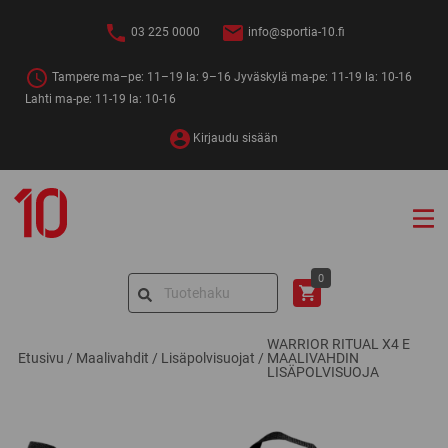
Siirry
sisältöön
03 225 0000
info@sportia-10.fi
Tampere ma–pe: 11–19 la: 9–16 Jyväskylä ma-pe: 11-19 la: 10-16
Lahti ma-pe: 11-19 la: 10-16
Kirjaudu sisään
Sportia-
10
Search
0
for:
WARRIOR RITUAL X4 E
Etusivu
/
Maalivahdit
/
Lisäpolvisuojat
/
MAALIVAHDIN
LISÄPOLVISUOJA