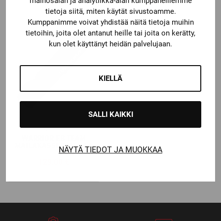
mainosalan ja analytiikka-alan kumppaneillemme
tietoja siitä, miten käytät sivustoamme.
Kumppanimme voivat yhdistää näitä tietoja muihin
tietoihin, joita olet antanut heille tai joita on kerätty,
kun olet käyttänyt heidän palvelujaan.
KIELLÄ
SALLI KAIKKI
Warrior
WARRIOR EB TEAM
MAILAKASSI RULLILLA
NÄYTÄ TIEDOT JA MUOKKAA
129,00
€