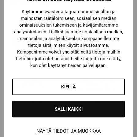
Tutustu myös
Käytämme evästeitä tarjoamamme sisällön ja
mainosten räätälöimiseen, sosiaalisen median
ominaisuuksien tukemiseen ja kävijämäärämme
analysoimiseen. Lisäksi jaamme sosiaalisen median,
mainosalan ja analytiikka-alan kumppaneillemme
tietoja siitä, miten käytät sivustoamme.
Kumppanimme voivat yhdistää näitä tietoja muihin
tietoihin, joita olet antanut heille tai joita on kerätty,
kun olet käyttänyt heidän palvelujaan.
Warrior
Warrior
WARRIOR
WARRIOR TAPPARA
HARJOITUSPAITA
COVERT YTH
KIELLÄ
JÄÄKIEKKOHANSKAT
Katso kaikki vaihtoehdot
19,90
€
115,00
€
SALLI KAIKKI
NÄYTÄ TIEDOT JA MUOKKAA