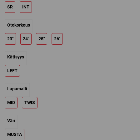
279,00 €.
229,00 €.
SR
INT
Otekorkeus
23"
24"
25"
26"
Kätisyys
LEFT
Lapamalli
MID
TWIS
Väri
MUSTA