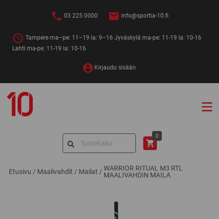
Siirry
sisältöön
03 225 0000
info@sportia-10.fi
Tampere ma–pe: 11–19 la: 9–16 Jyväskylä ma-pe: 11-19 la: 10-16
Lahti ma-pe: 11-19 la: 10-16
Kirjaudu sisään
Sportia-
10
Search
0
for:
WARRIOR RITUAL M3 RTL
Etusivu
/
Maalivahdit
/
Mailat
/
MAALIVAHDIN MAILA