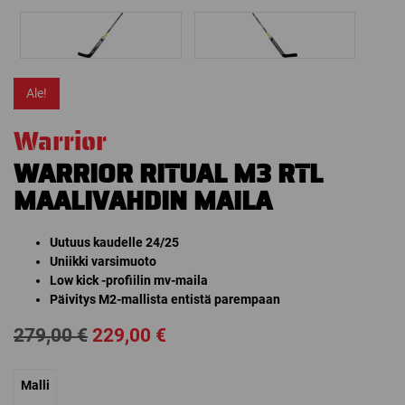
Ale!
Warrior
WARRIOR RITUAL M3 RTL
MAALIVAHDIN MAILA
Uutuus kaudelle 24/25
Uniikki varsimuoto
Low kick -profiilin mv-maila
Päivitys M2-mallista entistä parempaan
Alkuperäinen
Nykyinen
279,00
€
229,00
€
hinta
hinta
Malli
oli:
on: