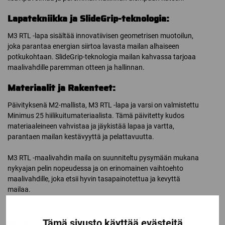
Lapatekniikka ja SlideGrip-teknologia:
M3 RTL -lapa sisältää innovatiivisen geometrisen muotoilun,
joka parantaa energian siirtoa lavasta mailan alhaiseen
potkukohtaan. SlideGrip-teknologia mailan kahvassa tarjoaa
maalivahdille paremman otteen ja hallinnan.
Materiaalit ja Rakenteet:
Päivityksenä M2-mallista, M3 RTL -lapa ja varsi on valmistettu
Minimus 25 hiilikuitumateriaalista. Tämä päivitetty kudos
materiaaleineen vahvistaa ja jäykistää lapaa ja vartta,
parantaen mailan kestävyyttä ja pelattavuutta.
M3 RTL -maalivahdin maila on suunniteltu pysymään mukana
nykyajan pelin nopeudessa ja on erinomainen vaihtoehto
maalivahdille, joka etsii hyvin tasapainotettua ja kevyttä
mailaa.
Tämä sivusto käyttää evästeitä