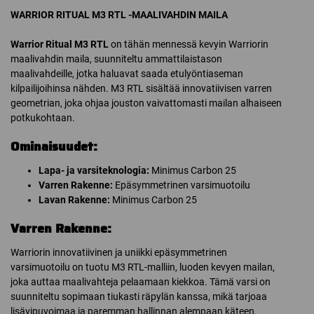
WARRIOR RITUAL M3 RTL -MAALIVAHDIN MAILA
Warrior Ritual M3 RTL
on tähän mennessä kevyin Warriorin
maalivahdin maila, suunniteltu ammattilaistason
maalivahdeille, jotka haluavat saada etulyöntiaseman
kilpailijoihinsa nähden. M3 RTL sisältää innovatiivisen varren
geometrian, joka ohjaa jouston vaivattomasti mailan alhaiseen
potkukohtaan.
Ominaisuudet:
Lapa- ja varsiteknologia:
Minimus Carbon 25
Varren Rakenne:
Epäsymmetrinen varsimuotoilu
Lavan Rakenne:
Minimus Carbon 25
Varren Rakenne:
Warriorin innovatiivinen ja uniikki epäsymmetrinen
varsimuotoilu on tuotu M3 RTL-malliin, luoden kevyen mailan,
joka auttaa maalivahteja pelaamaan kiekkoa. Tämä varsi on
suunniteltu sopimaan tiukasti räpylän kanssa, mikä tarjoaa
lisävipuvoimaa ja paremman hallinnan alempaan käteen.