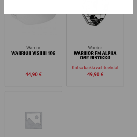
Warrior
Warrior
WARRIOR VISIIRI 106
WARRIOR FM ALPHA
ONE RISTIKKO
Katso kaikki vaihtoehdot
44,90
€
49,90
€