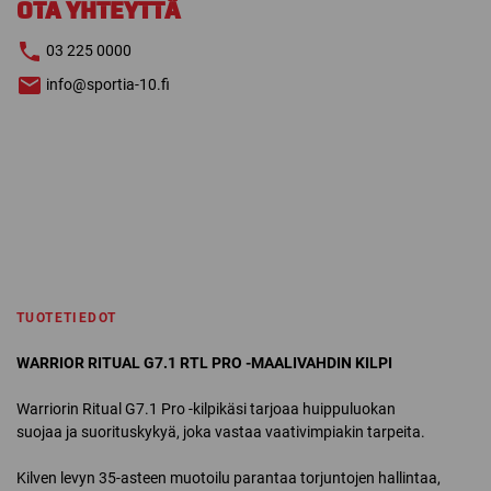
OTA YHTEYTTÄ
KILPI
määrä
03 225 0000
info@sportia-10.fi
TUOTETIEDOT
WARRIOR RITUAL G7.1 RTL PRO -MAALIVAHDIN KILPI
Warriorin Ritual G7.1 Pro -kilpikäsi tarjoaa huippuluokan
suojaa ja suorituskykyä, joka vastaa vaativimpiakin tarpeita.
Kilven levyn 35-asteen muotoilu parantaa torjuntojen hallintaa,