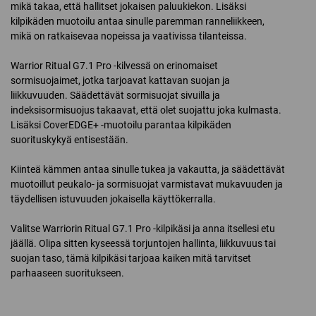
mikä takaa, että hallitset jokaisen paluukiekon. Lisäksi
kilpikäden muotoilu antaa sinulle paremman ranneliikkeen,
mikä on ratkaisevaa nopeissa ja vaativissa tilanteissa.
Warrior Ritual G7.1 Pro -kilvessä on erinomaiset
sormisuojaimet, jotka tarjoavat kattavan suojan ja
liikkuvuuden. Säädettävät sormisuojat sivuilla ja
indeksisormisuojus takaavat, että olet suojattu joka kulmasta.
Lisäksi CoverEDGE+ -muotoilu parantaa kilpikäden
suorituskykyä entisestään.
Kiinteä kämmen antaa sinulle tukea ja vakautta, ja säädettävät
muotoillut peukalo- ja sormisuojat varmistavat mukavuuden ja
täydellisen istuvuuden jokaisella käyttökerralla.
Valitse Warriorin Ritual G7.1 Pro -kilpikäsi ja anna itsellesi etu
jäällä. Olipa sitten kyseessä torjuntojen hallinta, liikkuvuus tai
suojan taso, tämä kilpikäsi tarjoaa kaiken mitä tarvitset
parhaaseen suoritukseen.