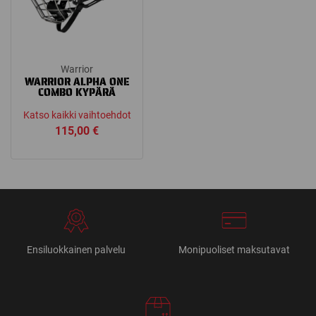
Warrior
WARRIOR ALPHA ONE
COMBO KYPÄRÄ
Katso kaikki vaihtoehdot
115,00
€
Ensiluokkainen palvelu
Monipuoliset maksutavat