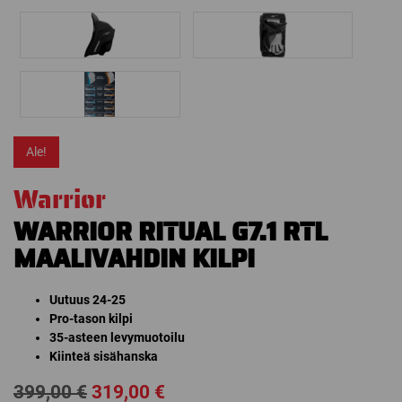
Ale!
Warrior
WARRIOR RITUAL G7.1 RTL
MAALIVAHDIN KILPI
Uutuus 24-25
Pro-tason kilpi
35-asteen levymuotoilu
Kiinteä sisähanska
Alkuperäinen
Nykyinen
399,00
€
319,00
€