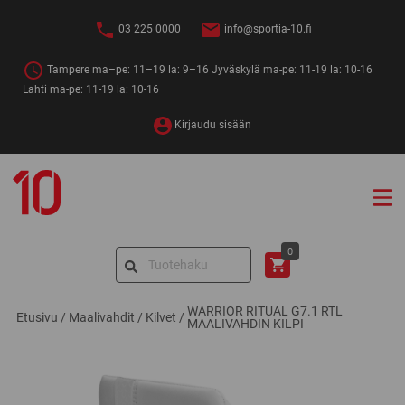
Siirry
sisältöön
03 225 0000
info@sportia-10.fi
Tampere ma–pe: 11–19 la: 9–16 Jyväskylä ma-pe: 11-19 la: 10-16
Lahti ma-pe: 11-19 la: 10-16
Kirjaudu sisään
Sportia-
10
Search
0
for:
WARRIOR RITUAL G7.1 RTL
Etusivu
/
Maalivahdit
/
Kilvet
/
MAALIVAHDIN KILPI