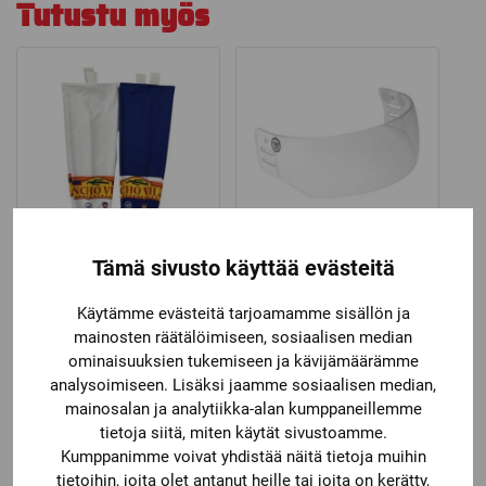
Tutustu myös
Tämä sivusto käyttää evästeitä
Warrior
Warrior
WARRIOR
WARRIOR VISIIRI 106X
SÄÄRISUOJASUKKA
PROLINE
Käytämme evästeitä tarjoamamme sisällön ja
TAPPARA
mainosten räätälöimiseen, sosiaalisen median
ominaisuuksien tukemiseen ja kävijämäärämme
Katso kaikki vaihtoehdot
analysoimiseen. Lisäksi jaamme sosiaalisen median,
33,50
€
69,90
€
mainosalan ja analytiikka-alan kumppaneillemme
tietoja siitä, miten käytät sivustoamme.
Kumppanimme voivat yhdistää näitä tietoja muihin
tietoihin, joita olet antanut heille tai joita on kerätty,