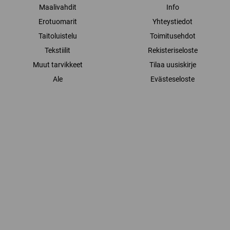
Maalivahdit
Info
Erotuomarit
Yhteystiedot
Taitoluistelu
Toimitusehdot
Tekstiilit
Rekisteriseloste
Muut tarvikkeet
Tilaa uusiskirje
Ale
Evästeseloste