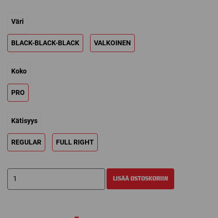
hinta
hinta
Väri
oli:
on:
399,00 €.
319,00 €.
BLACK-BLACK-BLACK
VALKOINEN
Koko
PRO
Kätisyys
REGULAR
FULL RIGHT
WARRIOR
LISÄÄ OSTOSKORIIN
RITUAL
G7.1
RTL
MAALIVAHDIN