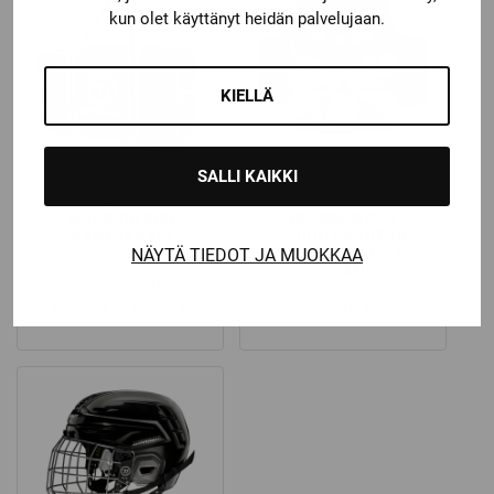
kun olet käyttänyt heidän palvelujaan.
KIELLÄ
SALLI KAIKKI
Warrior
Warrior
WARRIOR PRO
WARRIOR PRO
KANTOKASSI
SHOOTER TUTOR
”KYLMÄKALLE” 72″
NÄYTÄ TIEDOT JA MUOKKAA
MAALIIN
Katso kaikki vaihtoehdot
Price
84,90
€
–
99,00
€
74,90
€
range:
84,90 €
through
99,00 €