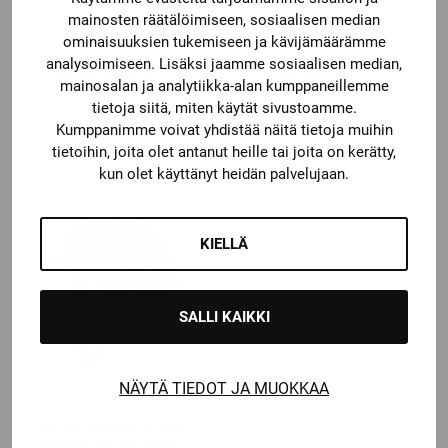
mainosten räätälöimiseen, sosiaalisen median
ominaisuuksien tukemiseen ja kävijämäärämme
Warrior
Warrior
analysoimiseen. Lisäksi jaamme sosiaalisen median,
WARRIOR VISIIRI
WARRIOR
mainosalan ja analytiikka-alan kumppaneillemme
PROLINE MH700
HARJOITUSPAITA
tietoja siitä, miten käytät sivustoamme.
Katso kaikki vaihtoehdot
Kumppanimme voivat yhdistää näitä tietoja muihin
74,90
€
19,90
€
tietoihin, joita olet antanut heille tai joita on kerätty,
kun olet käyttänyt heidän palvelujaan.
KIELLÄ
SALLI KAIKKI
NÄYTÄ TIEDOT JA MUOKKAA
Warrior
WARRIOR ALPHA ONE
PRO COMBO KYPÄRÄ