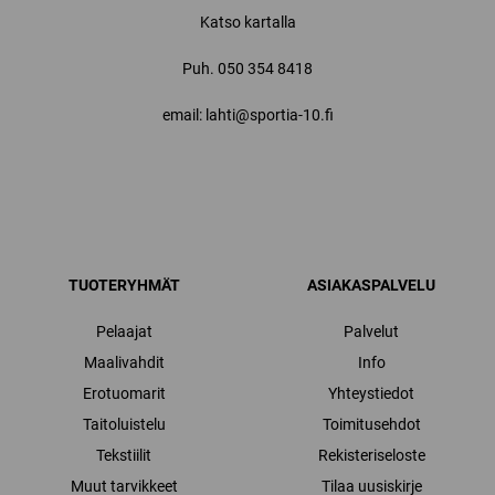
Katso kartalla
Puh.
050 354 8418
email: lahti@sportia-10.fi
TUOTERYHMÄT
ASIAKASPALVELU
Pelaajat
Palvelut
Maalivahdit
Info
Erotuomarit
Yhteystiedot
Taitoluistelu
Toimitusehdot
Tekstiilit
Rekisteriseloste
Muut tarvikkeet
Tilaa uusiskirje