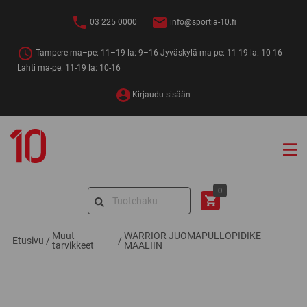
Siirry
sisältöön
03 225 0000
info@sportia-10.fi
Tampere ma–pe: 11–19 la: 9–16 Jyväskylä ma-pe: 11-19 la: 10-16
Lahti ma-pe: 11-19 la: 10-16
Kirjaudu sisään
Sportia-
10
Search
0
for:
Muut
WARRIOR JUOMAPULLOPIDIKE
Etusivu
/
/
tarvikkeet
MAALIIN