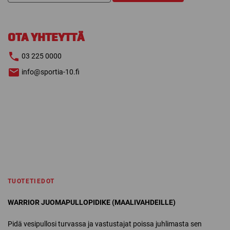
MAALIIN
määrä
OTA YHTEYTTÄ
03 225 0000
info@sportia-10.fi
TUOTETIEDOT
WARRIOR JUOMAPULLOPIDIKE (MAALIVAHDEILLE)
Pidä vesipullosi turvassa ja vastustajat poissa juhlimasta sen