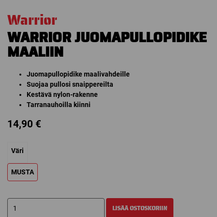
Warrior
WARRIOR JUOMAPULLOPIDIKE
MAALIIN
Juomapullopidike maalivahdeille
Suojaa pullosi snaippereilta
Kestävä nylon-rakenne
Tarranauhoilla kiinni
14,90
€
Väri
MUSTA
WARRIOR
LISÄÄ OSTOSKORIIN
JUOMAPULLOPIDIKE