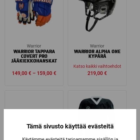
Warrior
Warrior
WARRIOR TAPPARA
WARRIOR ALPHA ONE
COVERT PRO
KYPÄRÄ
JÄÄKIEKKOHANSKAT
Katso kaikki vaihtoehdot
Price
149,00
€
–
159,00
€
219,00
€
range:
149,00 €
through
159,00 €
Tämä sivusto käyttää evästeitä
Käytämme evästeitä tarjoamamme sisällön ja