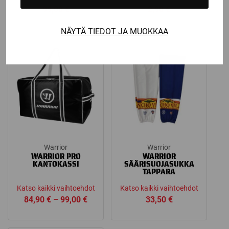
99,00
€
2,90
€
NÄYTÄ TIEDOT JA MUOKKAA
Warrior
Warrior
WARRIOR PRO
WARRIOR
KANTOKASSI
SÄÄRISUOJASUKKA
TAPPARA
Katso kaikki vaihtoehdot
Katso kaikki vaihtoehdot
Price
84,90
€
–
99,00
€
33,50
€
range:
84,90 €