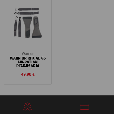
through
99,00 €
Warrior
WARRIOR RITUAL G5
MV-PATJAN
REMMISARJA
49,90
€