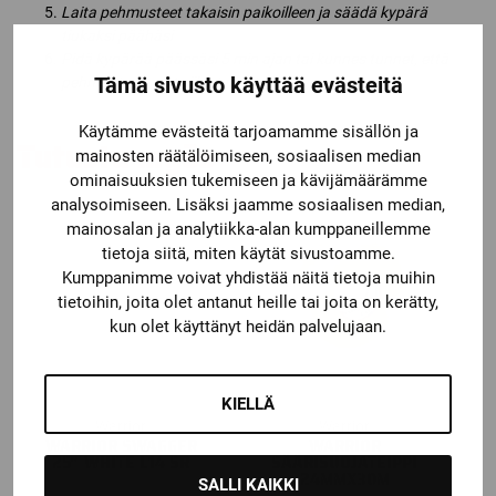
Laita pehmusteet takaisin paikoilleen ja säädä kypärä
tiukaksi päähäsi
Pidä kypärää päässäsi 5 min ajan tai kunnes tunnet, että
Tämä sivusto käyttää evästeitä
pehmusteet ovat viilentyneet.
Käytämme evästeitä tarjoamamme sisällön ja
Tutustu myös
mainosten räätälöimiseen, sosiaalisen median
ominaisuuksien tukemiseen ja kävijämäärämme
analysoimiseen. Lisäksi jaamme sosiaalisen median,
mainosalan ja analytiikka-alan kumppaneillemme
tietoja siitä, miten käytät sivustoamme.
Kumppanimme voivat yhdistää näitä tietoja muihin
tietoihin, joita olet antanut heille tai joita on kerätty,
kun olet käyttänyt heidän palvelujaan.
KIELLÄ
Warrior
Warrior
WARRIOR SWAGGER
WARRIOR
25″ WHITE L14 SR
SÄÄRISUOJATEIPPI
24MMX30M
SALLI KAIKKI