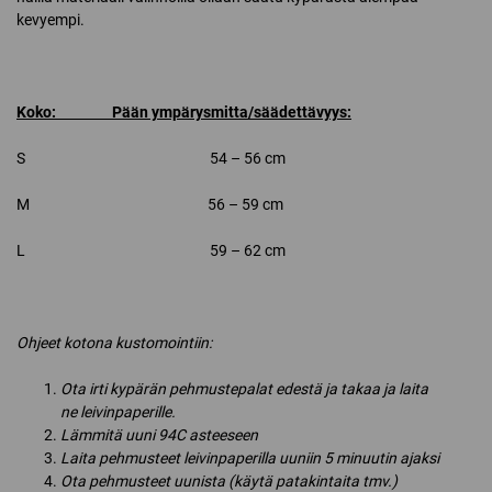
kevyempi.
Koko: Pään ympärysmitta/säädettävyys:
S 54 – 56 cm
M 56 – 59 cm
L 59 – 62 cm
Ohjeet kotona kustomointiin:
Ota irti kypärän pehmustepalat edestä ja takaa ja laita
ne leivinpaperille.
Lämmitä uuni 94C asteeseen
Laita pehmusteet leivinpaperilla uuniin 5 minuutin ajaksi
Ota pehmusteet uunista (käytä patakintaita tmv.)