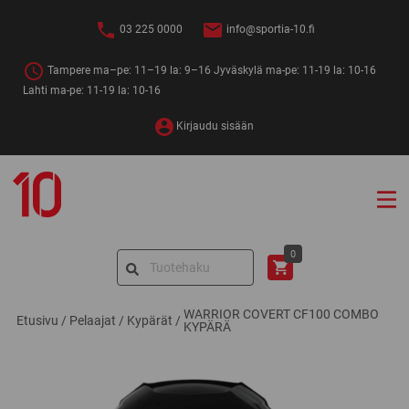
Siirry
sisältöön
03 225 0000
info@sportia-10.fi
Tampere ma–pe: 11–19 la: 9–16 Jyväskylä ma-pe: 11-19 la: 10-16
Lahti ma-pe: 11-19 la: 10-16
Kirjaudu sisään
Sportia-
10
Search
0
for:
WARRIOR COVERT CF100 COMBO
Etusivu
/
Pelaajat
/
Kypärät
/
KYPÄRÄ