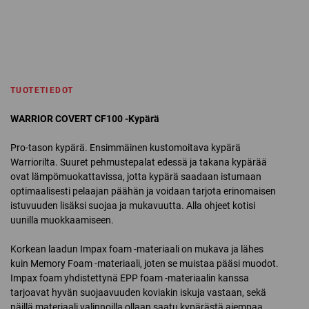
TUOTETIEDOT
WARRIOR COVERT CF100 -Kypärä
Pro-tason kypärä. Ensimmäinen kustomoitava kypärä
Warriorilta. Suuret pehmustepalat edessä ja takana kypärää
ovat lämpömuokattavissa, jotta kypärä saadaan istumaan
optimaalisesti pelaajan päähän ja voidaan tarjota erinomaisen
istuvuuden lisäksi suojaa ja mukavuutta. Alla ohjeet kotisi
uunilla muokkaamiseen.
Korkean laadun Impax foam -materiaali on mukava ja lähes
kuin Memory Foam -materiaali, joten se muistaa pääsi muodot.
Impax foam yhdistettynä EPP foam -materiaalin kanssa
tarjoavat hyvän suojaavuuden koviakin iskuja vastaan, sekä
näillä materiaali valinnoilla ollaan saatu kypärästä aiempaa