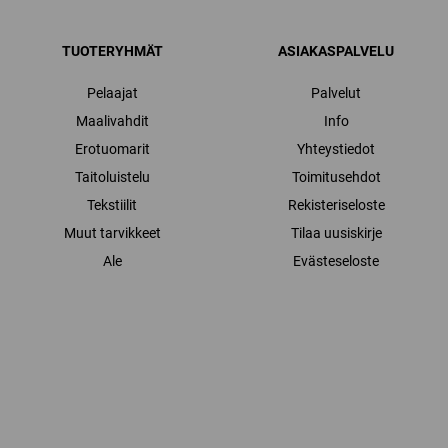
TUOTERYHMÄT
ASIAKASPALVELU
Pelaajat
Palvelut
Maalivahdit
Info
Erotuomarit
Yhteystiedot
Taitoluistelu
Toimitusehdot
Tekstiilit
Rekisteriseloste
Muut tarvikkeet
Tilaa uusiskirje
Ale
Evästeseloste