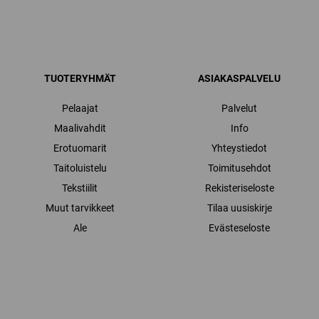
TUOTERYHMÄT
ASIAKASPALVELU
Pelaajat
Palvelut
Maalivahdit
Info
Erotuomarit
Yhteystiedot
Taitoluistelu
Toimitusehdot
Tekstiilit
Rekisteriseloste
Muut tarvikkeet
Tilaa uusiskirje
Ale
Evästeseloste