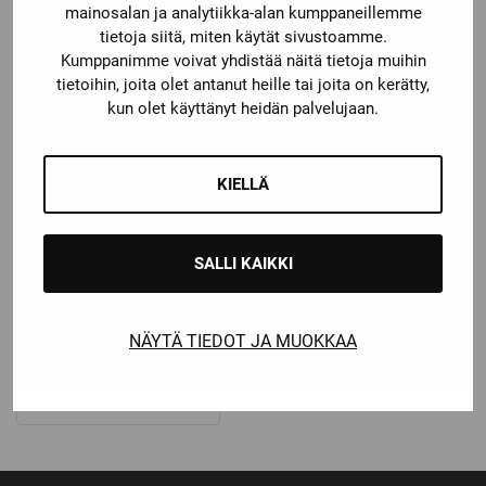
mainosalan ja analytiikka-alan kumppaneillemme
tietoja siitä, miten käytät sivustoamme.
Kumppanimme voivat yhdistää näitä tietoja muihin
tietoihin, joita olet antanut heille tai joita on kerätty,
kun olet käyttänyt heidän palvelujaan.
KIELLÄ
SALLI KAIKKI
Warrior
WARRIOR ALPHA ONE
KYPÄRÄ
NÄYTÄ TIEDOT JA MUOKKAA
Katso kaikki vaihtoehdot
219,00
€