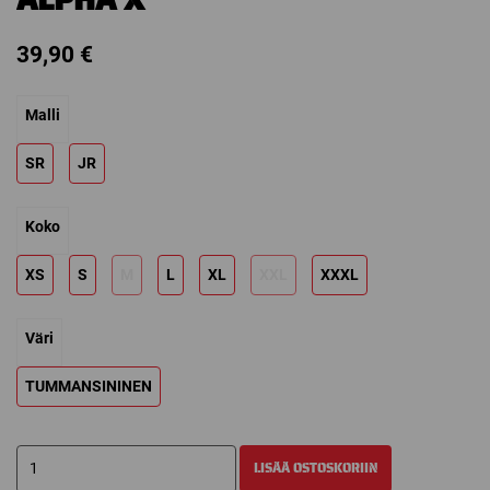
39,90
€
Malli
SR
JR
Koko
XS
S
M
L
XL
XXL
XXXL
Väri
TUMMANSININEN
WARRIOR
LISÄÄ OSTOSKORIIN
COLLEGEPAITA