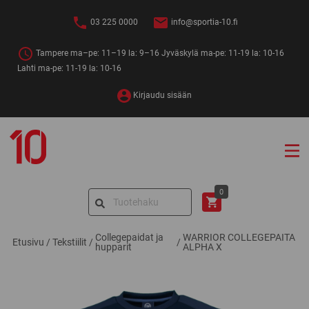
Siirry
sisältöön
03 225 0000
info@sportia-10.fi
Tampere ma–pe: 11–19 la: 9–16 Jyväskylä ma-pe: 11-19 la: 10-16
Lahti ma-pe: 11-19 la: 10-16
Kirjaudu sisään
Sportia-
10
Search
0
for:
Collegepaidat ja
WARRIOR COLLEGEPAITA
Etusivu
/
Tekstiilit
/
/
hupparit
ALPHA X