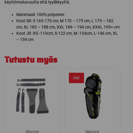
käyttömukavuutta että tyylikkyyttä.
Materiaali: 100% polyester.
Koot SR: S 165-170 cm, M 170 – 175 cm, L 175 – 182
cm, XL 183 – 188 cm, XXL 189 – 194 cm, XXXL 195+ cm
Koot JR :XS -110cm, S-122 cm, M -134cm, L-146 cm, XL
– 159 cm
Tutustu myös
Ale!
Warrior
Warrior