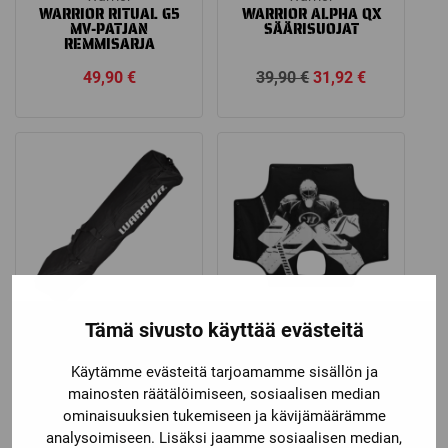
WARRIOR RITUAL G5
WARRIOR ALPHA QX
MV-PATJAN
SÄÄRISUOJAT
REMMISARJA
Alkuperäinen
Nykyinen
49,90
€
39,90
€
31,92
€
hinta
hinta
oli:
on:
39,90 €.
31,92 €.
Tämä sivusto käyttää evästeitä
Warrior
Warrior
WARRIOR EB TEAM
WARRIOR PRO
Käytämme evästeitä tarjoamamme sisällön ja
MAILAKASSI RULLILLA
SHOOTER TUTOR
”KYLMÄKALLE” 72″
mainosten räätälöimiseen, sosiaalisen median
MAALIIN
ominaisuuksien tukemiseen ja kävijämäärämme
analysoimiseen. Lisäksi jaamme sosiaalisen median,
129,00
€
74,90
€