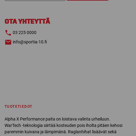
ALPHA
X
määrä
OTA YHTEYTTÄ
03 225 0000
info@sportia-10.fi
TUOTETIEDOT
Alpha X Performance paita on loistava valinta urheiluun.
WarTech -teknologia siirtää kosteuden pois iholta pitäen kehosi
paremmin kuivana ja lämpimänä. Raglanhihat lisäävät sekä