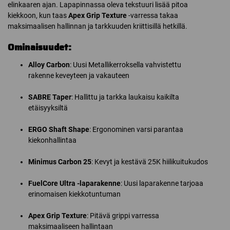
elinkaaren ajan. Lapapinnassa oleva tekstuuri lisää pitoa
kiekkoon, kun taas
Apex Grip Texture
-varressa takaa
maksimaalisen hallinnan ja tarkkuuden kriittisillä hetkillä.
Ominaisuudet:
Alloy Carbon
: Uusi Metallikerroksella vahvistettu
rakenne keveyteen ja vakauteen
SABRE Taper
: Hallittu ja tarkka laukaisu kaikilta
etäisyyksiltä
ERGO Shaft Shape
: Ergonominen varsi parantaa
kiekonhallintaa
Minimus Carbon 25
: Kevyt ja kestävä 25K hiilikuitukudos
FuelCore Ultra -laparakenne
: Uusi laparakenne tarjoaa
erinomaisen kiekkotuntuman
Apex Grip Texture
: Pitävä grippi varressa
maksimaaliseen hallintaan