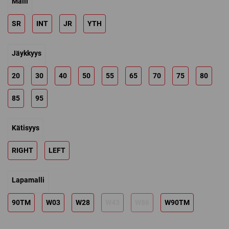
Malli
109,00 €
through
SR
INT
JR
YTH
279,00 €
Jäykkyys
20
30
40
50
55
65
70
75
80
85
95
Kätisyys
RIGHT
LEFT
Lapamalli
90TM
W03
W28
W43
W86
W90TM