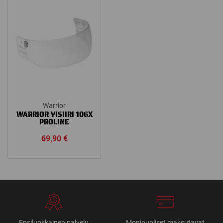
39,90 €.
31,92 €.
Warrior
WARRIOR VISIIRI 106X
PROLINE
69,90
€
Ensiluokkainen palvelu
Monipuoliset maksutavat