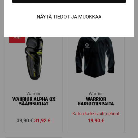
Katso kaikki vaihtoehdot
Price
115,00
€
149,00
€
–
159,00
€
NÄYTÄ TIEDOT JA MUOKKAA
range:
149,00 €
through
Ale!
159,00 €
Warrior
Warrior
WARRIOR ALPHA QX
WARRIOR
SÄÄRISUOJAT
HARJOITUSPAITA
Katso kaikki vaihtoehdot
Alkuperäinen
Nykyinen
39,90
€
31,92
€
19,90
€
hinta
hinta
oli:
on: