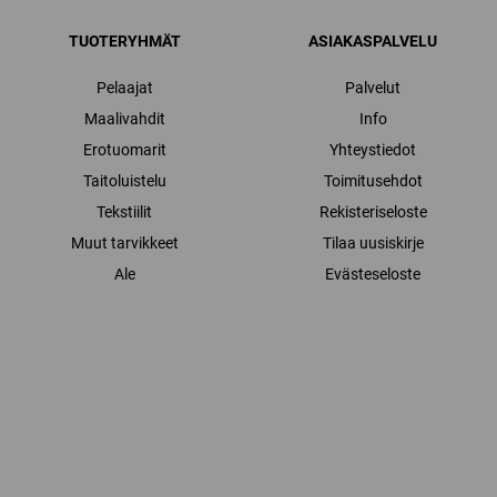
TUOTERYHMÄT
ASIAKASPALVELU
Pelaajat
Palvelut
Maalivahdit
Info
Erotuomarit
Yhteystiedot
Taitoluistelu
Toimitusehdot
Tekstiilit
Rekisteriseloste
Muut tarvikkeet
Tilaa uusiskirje
Ale
Evästeseloste