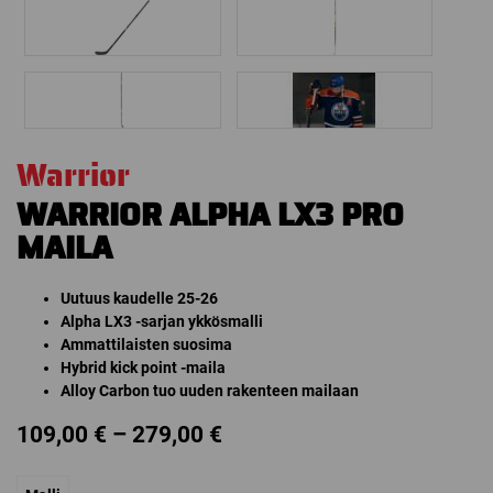
Warrior
WARRIOR ALPHA LX3 PRO
MAILA
Uutuus kaudelle 25-26
Alpha LX3 -sarjan ykkösmalli
Ammattilaisten suosima
Hybrid kick point -maila
Alloy Carbon tuo uuden rakenteen mailaan
Price
109,00
€
–
279,00
€
range: