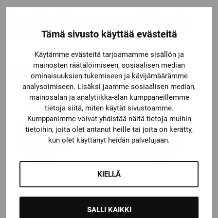
Warrior Alpha LX3 Pro on erinomainen valinta taitopelaajalle,
joka haluaa yhdistää keveyden ja tarkkuuden – laukauksesta
Tämä sivusto käyttää evästeitä
syöttöön.
Käytämme evästeitä tarjoamamme sisällön ja
mainosten räätälöimiseen, sosiaalisen median
Tutustu myös
ominaisuuksien tukemiseen ja kävijämäärämme
analysoimiseen. Lisäksi jaamme sosiaalisen median,
mainosalan ja analytiikka-alan kumppaneillemme
tietoja siitä, miten käytät sivustoamme.
Kumppanimme voivat yhdistää näitä tietoja muihin
tietoihin, joita olet antanut heille tai joita on kerätty,
kun olet käyttänyt heidän palvelujaan.
KIELLÄ
Warrior
Warrior
WARRIOR ALPHA ONE
WARRIOR TAPPARA
COMBO KYPÄRÄ
COVERT PRO
SALLI KAIKKI
JÄÄKIEKKOHANSKAT