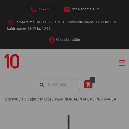
Siirry
sisältöön
03 225 0000
info@sportia-10.fi
Tampere ma–pe: 11–19 la: 9–16 Jyväskylä ma-pe: 11-19 la: 10-16
Lahti ma-pe: 11-19 la: 10-16
Kirjaudu sisään
Sportia-
10
Search
0
for:
Etusivu
/
Pelaajat
/
Mailat
/
WARRIOR ALPHA LX3 PRO MAILA