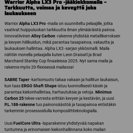
Warrior Alpha LX3 Pro -jääkiekkomaila –
Tarkkuutta, voimaa ja keveyttä joka
laukaukseen
Warrior
Alpha LX3 Pro
-maila on suunniteltu pelaajille, jotka
vaativat huippuluokan tarkkuutta ilman ylimääräistä painoa.
Innovatiivinen
Alloy Carbon
-rakenne yhdistää metallikerroksen
ja kevyen hiilikuidun, mikä parantaa tasapainoa, vakautta ja
laukauksen hallintaa. Alpha LX3 -sarjan ykkösmalli. Maila
nähtiin monella pelaajalla kuten Leon Draisatl ja Brad
Marchand Stanley Cup finaaleissa 2025. Nyt sama maila ja
rakenne myös 20-flexisessä mailassa!
SABRE Taper
-kartiomuoto takaa vakaan ja hallitun laukaisun,
kun taas
ERGO Shaft Shape
istuu luonnollisesti käsiin ja
parantaa kiekonhallintaa, harhautuksia ja vetoja.
Minimus
Carbon 25
tekee varresta erittäin kevyen ja kestävän, ja uusi
P.L.188-rakenne
tuo painonsäästöä ja tasapainoa entistäkin
tarkemmin prosessoidulla komposiittiteknologialla.
Uusi
FuelCore Ultra
-laparakenne yhdistyvää napakan
tuntumna ja erinomaisen kiekonhallinnana koko mailan