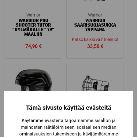
Warrior
Warrior
WARRIOR PRO
WARRIOR
SHOOTER TUTOR
SÄÄRISUOJASUKKA
”KYLMÄKALLE” 72″
TAPPARA
MAALIIN
Katso kaikki vaihtoehdot
74,90
€
33,50
€
Tämä sivusto käyttää evästeitä
Käytämme evästeitä tarjoamamme sisällön ja
mainosten räätälöimiseen, sosiaalisen median
Warrior
Warrior
WARRIOR ALPHA ONE
WARRIOR FM ALPHA
ominaisuuksien tukemiseen ja kävijämäärämme