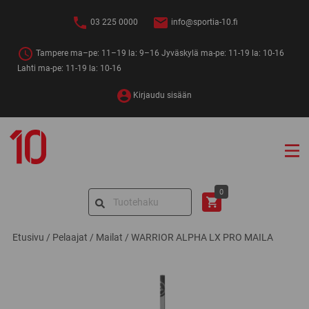
Siirry
sisältöön
03 225 0000
info@sportia-10.fi
Tampere ma–pe: 11–19 la: 9–16 Jyväskylä ma-pe: 11-19 la: 10-16
Lahti ma-pe: 11-19 la: 10-16
Kirjaudu sisään
Sportia-
10
Search
0
for:
Etusivu
/
Pelaajat
/
Mailat
/
WARRIOR ALPHA LX PRO MAILA