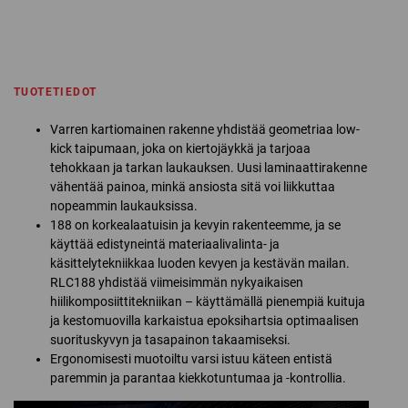
TUOTETIEDOT
Varren kartiomainen rakenne yhdistää geometriaa low-
kick taipumaan, joka on kiertojäykkä ja tarjoaa
tehokkaan ja tarkan laukauksen. Uusi laminaattirakenne
vähentää painoa, minkä ansiosta sitä voi liikkuttaa
nopeammin laukauksissa.
188 on korkealaatuisin ja kevyin rakenteemme, ja se
käyttää edistyneintä materiaalivalinta- ja
käsittelytekniikkaa luoden kevyen ja kestävän mailan.
RLC188 yhdistää viimeisimmän nykyaikaisen
hiilikomposiittitekniikan – käyttämällä pienempiä kuituja
ja kestomuovilla karkaistua epoksihartsia optimaalisen
suorituskyvyn ja tasapainon takaamiseksi.
Ergonomisesti muotoiltu varsi istuu käteen entistä
paremmin ja parantaa kiekkotuntumaa ja -kontrollia.