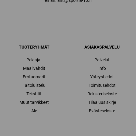
email: lahti@sportia-10.fi
TUOTERYHMÄT
ASIAKASPALVELU
Pelaajat
Palvelut
Maalivahdit
Info
Erotuomarit
Yhteystiedot
Taitoluistelu
Toimitusehdot
Tekstiilit
Rekisteriseloste
Muut tarvikkeet
Tilaa uusiskirje
Ale
Evästeseloste