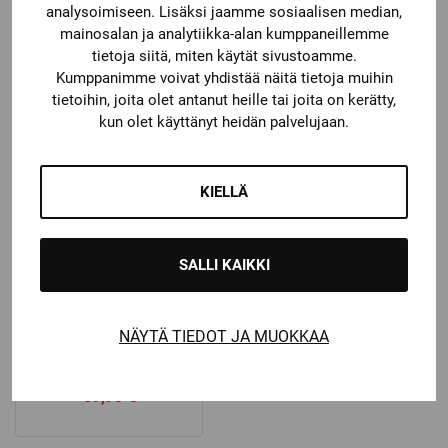
KYPÄRÄ
ONE RISTIKKO
analysoimiseen. Lisäksi jaamme sosiaalisen median,
mainosalan ja analytiikka-alan kumppaneillemme
Katso kaikki vaihtoehdot
Katso kaikki vaihtoehdot
tietoja siitä, miten käytät sivustoamme.
219,00
€
49,90
€
Kumppanimme voivat yhdistää näitä tietoja muihin
tietoihin, joita olet antanut heille tai joita on kerätty,
kun olet käyttänyt heidän palvelujaan.
KIELLÄ
SALLI KAIKKI
Warrior
NÄYTÄ TIEDOT JA MUOKKAA
WARRIOR VISIIRI 106X
PROLINE
69,90
€