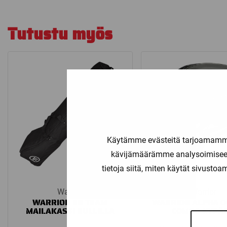
Tutustu myös
Käytämme evästeitä tarjoamamme 
kävijämäärämme analysoimiseen
tietoja siitä, miten käytät sivusto
Warrior
Warrior
WARRIOR EB TEAM
WARRIOR ALPHA O
MAILAKASSI RULLILLA
COMBO KYPÄ