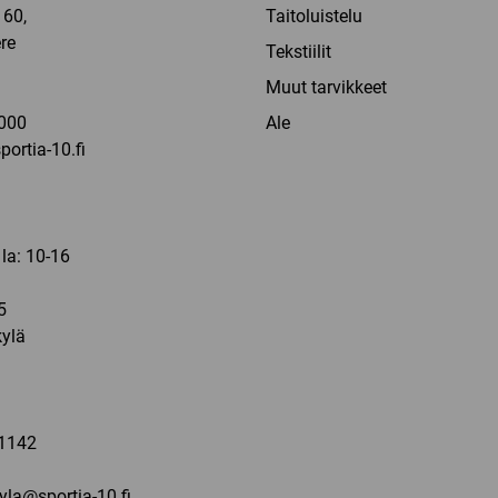
60,
Taitoluistelu
re
Tekstiilit
a
Muut tarvikkeet
000
Ale
ortia-10.fi
 la: 10-16
5
ylä
a
1142
kyla@sportia-10.fi