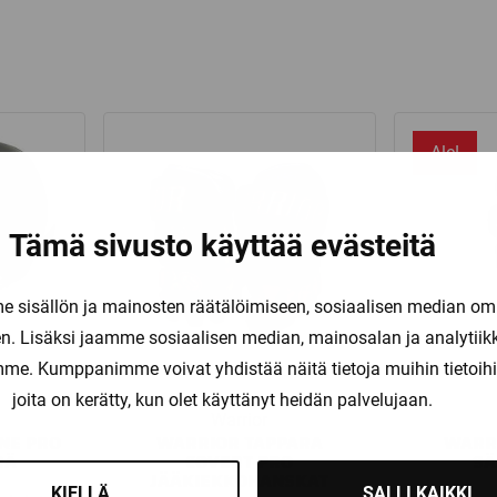
Ale!
Tämä sivusto käyttää evästeitä
sisällön ja mainosten räätälöimiseen, sosiaalisen median om
. Lisäksi jaamme sosiaalisen median, mainosalan ja analytii
amme. Kumppanimme voivat yhdistää näitä tietoja muihin tietoihin, 
joita on kerätty, kun olet käyttänyt heidän palvelujaan.
Warrior
NE PRO
WARRIOR TAPPARA
WARR
RÄ
COVERT PRO
SÄ
JÄÄKIEKKOHANSKAT
KIELLÄ
SALLI KAIKKI