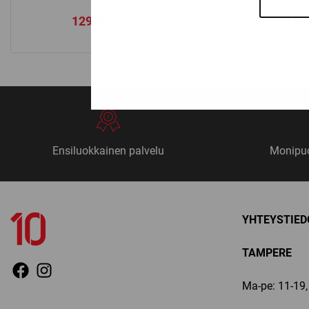
Katso kaikki vaiht
129,00
€
179,00
€
Ensiluokkainen palvelu
Monipuo
YHTEYSTIED
TAMPERE
Ma-pe: 11-19, 