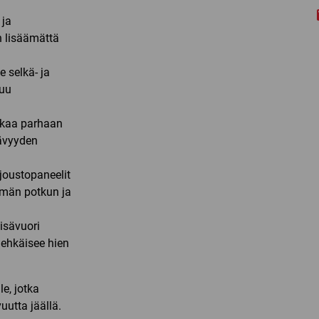
 ja
 lisäämättä
e selkä- ja
kuu
akaa parhaan
tävyyden
joustopaneelit
mmän potkun ja
isävuori
 ehkäisee hien
le, jotka
uutta jäällä.