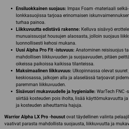
Ensiluokkainen suojaus:
Impax Foam -materiaali selkä-
lonkkasuojissa tarjoaa erinomaisen iskunvaimennuksen
turhaa painoa.
Liikkuvuutta edistävä rakenne:
Kelluva sisävyö erottele
munuaissuojat housujen alaosasta, jolloin suojaus liik
luonnollisesti kehosi mukana.
Uusi Alpha Pro Fit -istuvuus:
Anatominen reisisuojus t
mahdollisen liikkuvuuden ja suojaavuuden, pitäen peit
oikeissa paikoissa kaikissa tilanteissa.
Maksimaalinen liikkuvuus:
Ulkopinnassa olevat suuret 
keskiosassa, jalkojen alla ja alaselässä tarjoavat pide
paremman liikkuvuuden.
Sisävuori mukavuudelle ja hygienialle:
WarTech FNC -s
siirtää kosteuden pois iholta, lisää käyttömukavuutta ja
ja kosteuden aiheuttamia hajuja.
Warrior Alpha LX Pro -housut
ovat täydellinen valinta pelaajil
vaativat parasta mahdollista suojausta, liikkuvuutta ja mukav