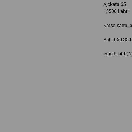
Ajokatu 65
15500 Lahti
Katso kartall
Puh.
050 354
email: lahti@s