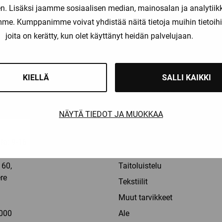
. Lisäksi jaamme sosiaalisen median, mainosalan ja analytii
amme. Kumppanimme voivat yhdistää näitä tietoja muihin tietoihin, 
joita on kerätty, kun olet käyttänyt heidän palvelujaan.
liset maksutavat
Nopeat toimitusajat
KIELLÄ
SALLI KAIKKI
OT
TUOTERYHMÄT
NÄYTÄ TIEDOT JA MUOKKAA
Pelaajat
Maalivahdit
la: 9-16
Erotuomarit
60,
Taitoluistelu
re
Tekstiilit
a
Muut tarvikkeet
000
Ale