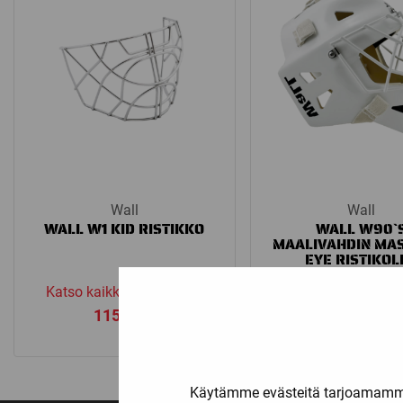
Wall
Wall
WALL W1 KID RISTIKKO
WALL W90`
MAALIVAHDIN MAS
EYE RISTIKOL
Katso kaikki vaihtoehdot
Katso kaikki vaiht
115,00
€
869,00
€
Käytämme evästeitä tarjoamamme 