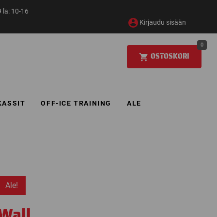
 la: 10-16
Kirjaudu sisään
0
OSTOSKORI
KASSIT
OFF-ICE TRAINING
ALE
Ale!
Wall