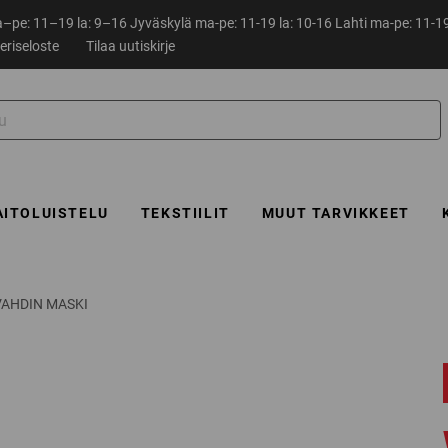
pe: 11–19 la: 9–16 Jyväskylä ma-pe: 11-19 la: 10-16 Lahti ma-pe: 11-19
eriseloste
Tilaa uutiskirje
AITOLUISTELU
TEKSTIILIT
MUUT TARVIKKEET
VAHDIN MASKI