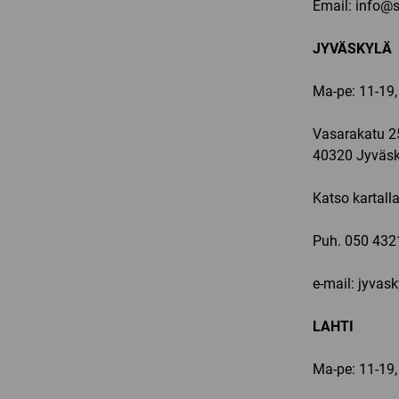
Email:
info@sp
JYVÄSKYLÄ
Ma-pe: 11-19,
Vasarakatu 2
40320 Jyväsk
Katso kartall
Puh.
050 432
e-mail: jyvas
LAHTI
Ma-pe: 11-19,