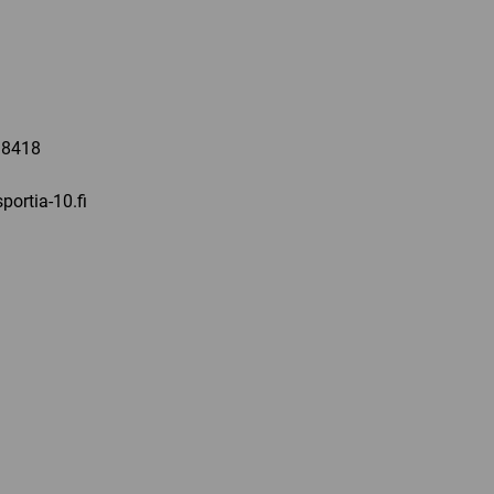
a
 8418
portia-10.fi