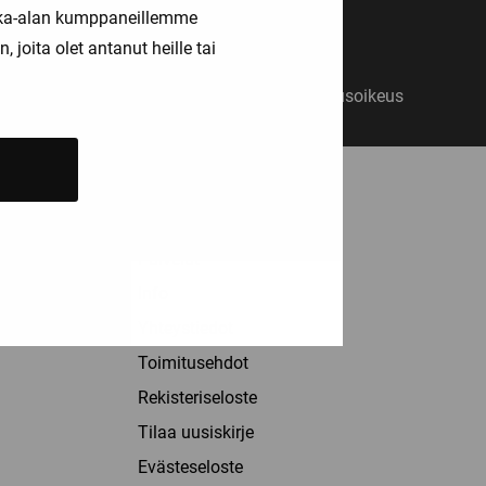
kka-alan kumppaneillemme
joita olet antanut heille tai
14 päivän vaihto- ja palautusoikeus
ASIAKASPALVELU
Palvelut
Info
Yhteystiedot
Toimitusehdot
Rekisteriseloste
Tilaa uusiskirje
Evästeseloste