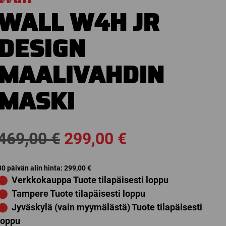
WALL W4H JR
DESIGN
MAALIVAHDIN
MASKI
Alkuperäinen
Nykyinen
469,00
€
299,00
€
hinta
hinta
30 päivän alin hinta:
299,00
€
⬤
Verkkokauppa Tuote tilapäisesti loppu
oli:
on:
⬤
Tampere Tuote tilapäisesti loppu
469,00 €.
299,00 €.
⬤
Jyväskylä (vain myymälästä) Tuote tilapäisesti
loppu