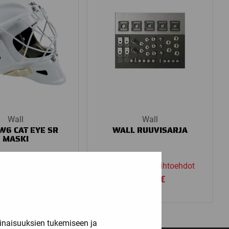
Wall
Wall
W6 CAT EYE SR
WALL RUUVISARJA
MASKI
aikki vaihtoehdot
Katso kaikki vaihtoehdot
479,00
€
49,90
€
inaisuuksien tukemiseen ja