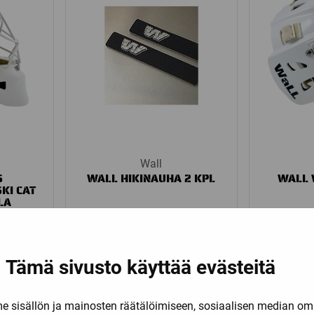
Wall
S
WALL HIKINAUHA 2 KPL
WALL 
KI CAT
LA
oehdot
Katso k
39,90
€
Tämä sivusto käyttää evästeitä
sisällön ja mainosten räätälöimiseen, sosiaalisen median om