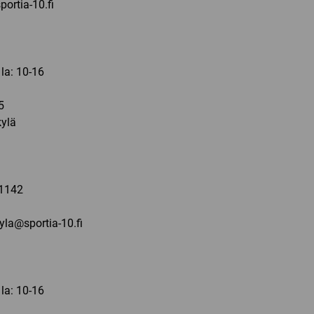
ortia-10.fi
 la: 10-16
5
ylä
a
1142
kyla@sportia-10.fi
 la: 10-16