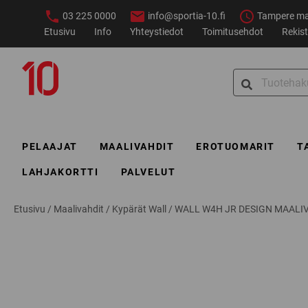
Siirry
03 225 0000
info@sportia-10.fi
Tampere ma–
sisältöön
Etusivu
Info
Yhteystiedot
Toimitusehdot
Rekist
Sportia-
Search
10
for:
PELAAJAT
MAALIVAHDIT
EROTUOMARIT
T
LAHJAKORTTI
PALVELUT
Etusivu
/
Maalivahdit
/
Kypärät Wall
/
WALL W4H JR DESIGN MAALI