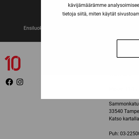
kävijämäärämme analysoimiseen
tietoja siitä, miten käytät sivusto
Ensiluokkainen palvelu
Monipuo
YHTEYSTIED
TAMPERE
Ma-pe: 11-19, 
Sammonkatu 
33540 Tampe
Katso kartall
Puh:
03-2250