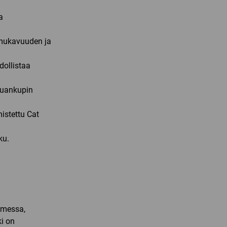
a
mukavuuden ja
ollistaa
leuankupin
istettu Cat
ku.
omessa,
i on