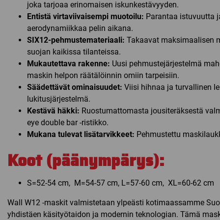
joka tarjoaa erinomaisen iskunkestävyyden.
Entistä virtaviivaisempi muotoilu:
Parantaa istuvuutta j
aerodynamiikkaa pelin aikana.
SIX12-pehmustemateriaali:
Takaavat maksimaalisen 
suojan kaikissa tilanteissa.
Mukautettava rakenne:
Uusi pehmustejärjestelmä mahd
maskin helpon räätälöinnin omiin tarpeisiin.
Säädettävät ominaisuudet:
Viisi hihnaa ja turvallinen 
lukitusjärjestelmä.
Kestävä häkki:
Ruostumattomasta jousiteräksestä valm
eye double bar -ristikko.
Mukana tulevat lisätarvikkeet:
Pehmustettu maskilauk
Koot (päänympärys):
S=52-54 cm, M=54-57 cm, L=57-60 cm, XL=60-62 cm
Wall W12 -maskit valmistetaan ylpeästi kotimaassamme Su
yhdistäen käsityötaidon ja modernin teknologian. Tämä mask