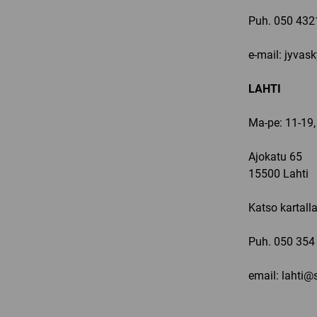
Puh.
050 432
e-mail: jyvas
LAHTI
Ma-pe: 11-19,
Ajokatu 65
15500 Lahti
Katso kartall
Puh.
050 354
email: lahti@s