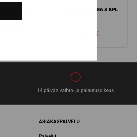
Wall
Wall
RISTIKKO ACT
WALL HIKINAUHA 2 KPL
W2/W4
aikki vaihtoehdot
115,00
€
39,90
€
14 päivän vaihto- ja palautusoikeus
ASIAKASPALVELU
Palvelut