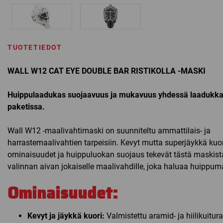
TUOTETIEDOT
WALL W12 CAT EYE DOUBLE BAR RISTIKOLLA -MASKI
Huippulaadukas suojaavuus ja mukavuus yhdessä laadukk
paketissa.
Wall W12 -maalivahtimaski on suunniteltu ammattilais- ja
harrastemaalivahtien tarpeisiin. Kevyt mutta superjäykkä kuor
ominaisuudet ja huippuluokan suojaus tekevät tästä maskista
valinnan aivan jokaiselle maalivahdille, joka haluaa huippuma
Ominaisuudet:
Kevyt ja jäykkä kuori:
Valmistettu aramid- ja hiilikuitur