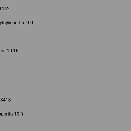
1142
kyla@sportia-10.fi
 la: 10-16
a
 8418
portia-10.fi