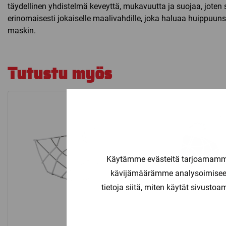
täydellinen yhdistelmä keveyttä, mukavuutta ja suojaa, joten 
erinomaisesti jokaiselle maalivahdille, joka haluaa huippuunsa
maskin.
Tutustu myös
Käytämme evästeitä tarjoamamme 
kävijämäärämme analysoimiseen
tietoja siitä, miten käytät sivusto