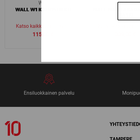
Wall
Wall
WALL W1 KID RISTIKKO
WALL W4H CANADA
MASKI
Katso kaikki vaihtoehdot
Katso kaikki vaiht
115,00
€
309,00
€
Ensiluokkainen palvelu
Monipuo
YHTEYSTIED
TAMPERE