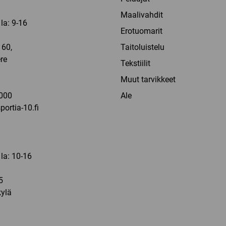
Maalivahdit
la: 9-16
Erotuomarit
60,
Taitoluistelu
re
Tekstiilit
a
Muut tarvikkeet
000
Ale
ortia-10.fi
 la: 10-16
5
ylä
a