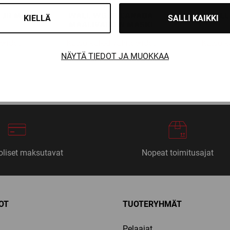
Wall
 JR MV-
WALL W6 JR CANADA
WALL 
KIELLÄ
SALLI KAIKKI
MAALIVAHDIN MASKI
oehdot
Katso kaikki vaihtoehdot
Katso k
409,00
€
NÄYTÄ TIEDOT JA MUOKKAA
liset maksutavat
Nopeat toimitusajat
OT
TUOTERYHMÄT
Pelaajat