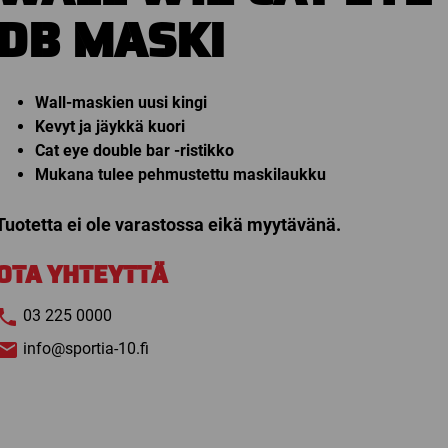
DB MASKI
Wall-maskien uusi kingi
Kevyt ja jäykkä kuori
Cat eye double bar -ristikko
Mukana tulee pehmustettu maskilaukku
Tuotetta ei ole varastossa eikä myytävänä.
OTA YHTEYTTÄ
03 225 0000
info@sportia-10.fi