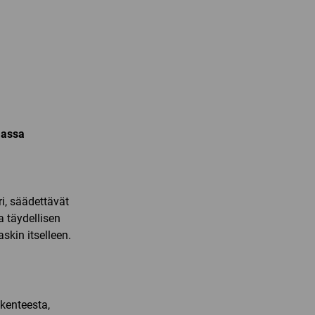
aassa
i, säädettävät
 täydellisen
skin itselleen.
akenteesta,