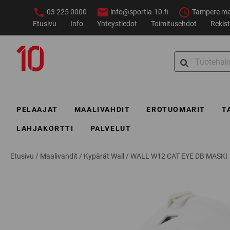
Siirry
03 225 0000
info@sportia-10.fi
Tampere ma–
sisältöön
Etusivu
Info
Yhteystiedot
Toimitusehdot
Rekist
Sportia-
Search
10
for:
PELAAJAT
MAALIVAHDIT
EROTUOMARIT
T
LAHJAKORTTI
PALVELUT
Etusivu
/
Maalivahdit
/
Kypärät Wall
/
WALL W12 CAT EYE DB MASKI