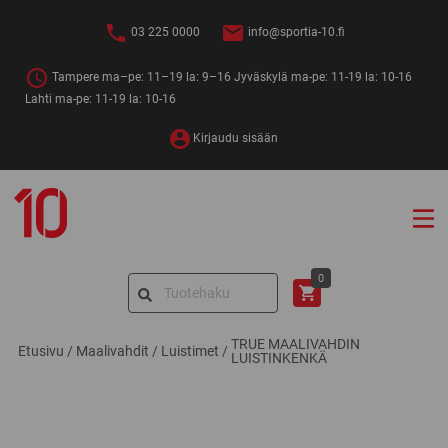
Siirry
sisältöön
03 225 0000
info@sportia-10.fi
Tampere ma–pe: 11–19 la: 9–16 Jyväskylä ma-pe: 11-19 la: 10-16
Lahti ma-pe: 11-19 la: 10-16
Kirjaudu sisään
Sportia-
10
Search
0
for:
TRUE MAALIVAHDIN
Etusivu
/
Maalivahdit
/
Luistimet
/
LUISTINKENKÄ