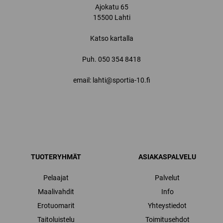
Ajokatu 65
15500 Lahti
Katso kartalla
Puh.
050 354 8418
email: lahti@sportia-10.fi
TUOTERYHMÄT
ASIAKASPALVELU
Pelaajat
Palvelut
Maalivahdit
Info
Erotuomarit
Yhteystiedot
Taitoluistelu
Toimitusehdot