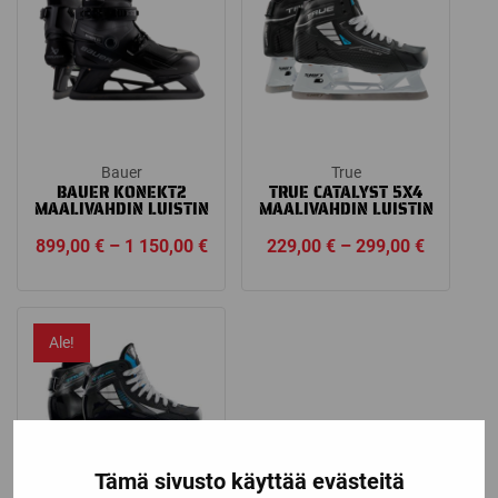
Bauer
True
BAUER KONEKT2
TRUE CATALYST 5X4
MAALIVAHDIN LUISTIN
MAALIVAHDIN LUISTIN
Price
Price
899,00
€
–
1 150,00
€
229,00
€
–
299,00
€
range:
range:
899,00 €
229,00 €
through
through
Ale!
1
299,00 €
150,00 €
Tämä sivusto käyttää evästeitä