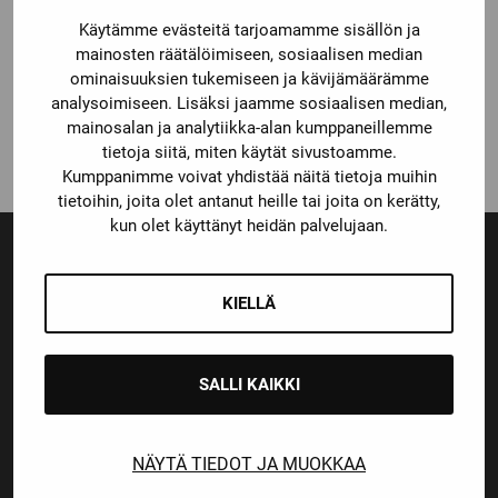
Käytämme evästeitä tarjoamamme sisällön ja
True
mainosten räätälöimiseen, sosiaalisen median
TRUE TF7
ominaisuuksien tukemiseen ja kävijämäärämme
MAALIVAHDIN LUISTIN
analysoimiseen. Lisäksi jaamme sosiaalisen median,
Alkuperäinen
Nykyinen
399,00
€
249,00
€
mainosalan ja analytiikka-alan kumppaneillemme
hinta
hinta
tietoja siitä, miten käytät sivustoamme.
oli:
on:
Kumppanimme voivat yhdistää näitä tietoja muihin
399,00 €.
249,00 €.
tietoihin, joita olet antanut heille tai joita on kerätty,
kun olet käyttänyt heidän palvelujaan.
KIELLÄ
Ensiluokkainen palvelu
Monipuoliset maksutavat
SALLI KAIKKI
Nopeat toimitusajat
NÄYTÄ TIEDOT JA MUOKKAA