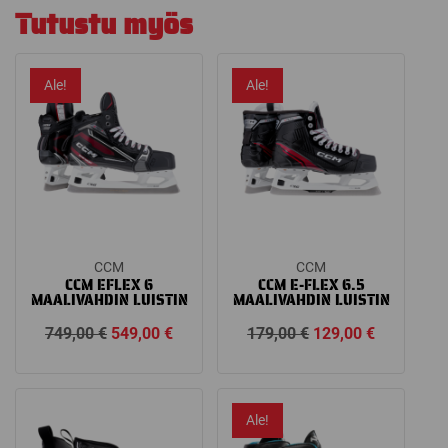
Tutustu myös
Ale!
Ale!
CCM
CCM
CCM EFLEX 6
CCM E-FLEX 6.5
MAALIVAHDIN LUISTIN
MAALIVAHDIN LUISTIN
Alkuperäinen
Nykyinen
Alkuperäinen
Nykyinen
749,00
€
549,00
€
179,00
€
129,00
€
hinta
hinta
hinta
hinta
oli:
on:
oli:
on:
749,00 €.
549,00 €.
179,00 €.
129,00 €.
Ale!