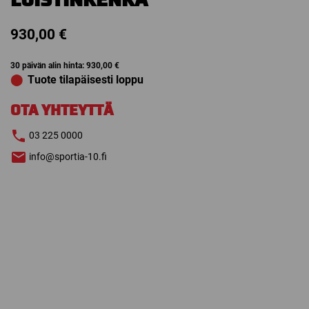
930,00
€
30 päivän alin hinta:
930,00
€
⬤
Tuote tilapäisesti loppu
OTA YHTEYTTÄ
03 225 0000
info@sportia-10.fi