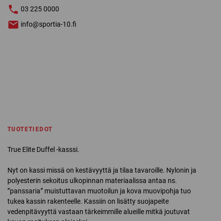
03 225 0000
info@sportia-10.fi
TUOTETIEDOT
True Elite Duffel -kasssi.
Nyt on kassi missä on kestävyyttä ja tilaa tavaroille. Nylonin ja
polyesterin sekoitus ulkopinnan materiaalissa antaa ns.
”panssaria” muistuttavan muotoilun ja kova muovipohja tuo
tukea kassin rakenteelle. Kassiin on lisätty suojapeite
vedenpitävyyttä vastaan tärkeimmille alueille mitkä joutuvat