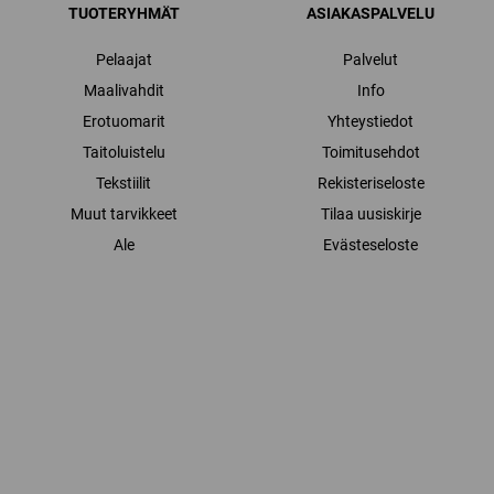
TUOTERYHMÄT
ASIAKASPALVELU
Pelaajat
Palvelut
Maalivahdit
Info
Erotuomarit
Yhteystiedot
Taitoluistelu
Toimitusehdot
Tekstiilit
Rekisteriseloste
Muut tarvikkeet
Tilaa uusiskirje
Ale
Evästeseloste