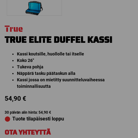
True
TRUE ELITE DUFFEL KASSI
Kassi koutsille, huollolle tai itselle
Koko 26″
Tukeva pohja
Näppärä tasku päätaskun alla
Kassi jossa on mietitty suunnitteluvaiheessa
toiminnallisuutta
54,90
€
30 päivän alin hinta:
54,90
€
⬤
Tuote tilapäisesti loppu
OTA YHTEYTTÄ