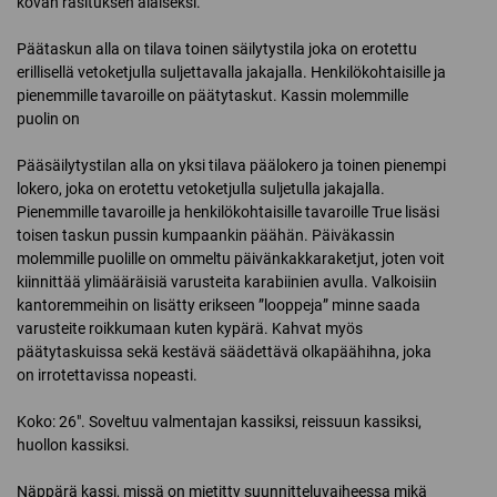
kovan rasituksen alaiseksi.
Päätaskun alla on tilava toinen säilytystila joka on erotettu
erillisellä vetoketjulla suljettavalla jakajalla. Henkilökohtaisille ja
pienemmille tavaroille on päätytaskut. Kassin molemmille
puolin on
Pääsäilytystilan alla on yksi tilava päälokero ja toinen pienempi
lokero, joka on erotettu vetoketjulla suljetulla jakajalla.
Pienemmille tavaroille ja henkilökohtaisille tavaroille True lisäsi
toisen taskun pussin kumpaankin päähän. Päiväkassin
molemmille puolille on ommeltu päivänkakkaraketjut, joten voit
kiinnittää ylimääräisiä varusteita karabiinien avulla. Valkoisiin
kantoremmeihin on lisätty erikseen ”looppeja” minne saada
varusteite roikkumaan kuten kypärä. Kahvat myös
päätytaskuissa sekä kestävä säädettävä olkapäähihna, joka
on irrotettavissa nopeasti.
Koko: 26″. Soveltuu valmentajan kassiksi, reissuun kassiksi,
huollon kassiksi.
Näppärä kassi, missä on mietitty suunnitteluvaiheessa mikä