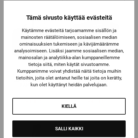
Tämä sivusto käyttää evästeitä
Käytämme evästeitä tarjoamamme sisällön ja
mainosten räätälöimiseen, sosiaalisen median
ominaisuuksien tukemiseen ja kävijämäärämme
analysoimiseen. Lisäksi jaamme sosiaalisen median,
mainosalan ja analytiikka-alan kumppaneillemme
tietoja siitä, miten käytät sivustoamme.
Kumppanimme voivat yhdistää näitä tietoja muihin
CCM
CCM
tietoihin, joita olet antanut heille tai joita on kerätty,
CCM PRO TEAM 32″
CCM TEAM CORE 32″
KANTOKASSI
KANTOKASSI
kun olet käyttänyt heidän palvelujaan.
Katso kaikki vaihtoehdot
Katso kaikki vaihtoehdot
89,90
€
54,90
€
KIELLÄ
SALLI KAIKKI