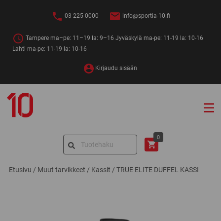
Siirry
sisältöön
03 225 0000
info@sportia-10.fi
Tampere ma–pe: 11–19 la: 9–16 Jyväskylä ma-pe: 11-19 la: 10-16
Lahti ma-pe: 11-19 la: 10-16
Kirjaudu sisään
Sportia-
10
Search
0
for:
Etusivu
/
Muut tarvikkeet
/
Kassit
/
TRUE ELITE DUFFEL KASSI