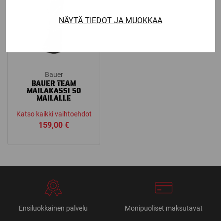
NÄYTÄ TIEDOT JA MUOKKAA
Bauer
BAUER TEAM
MAILAKASSI 50
MAILALLE
Katso kaikki vaihtoehdot
159,00
€
Ensiluokkainen palvelu
Monipuoliset maksutavat