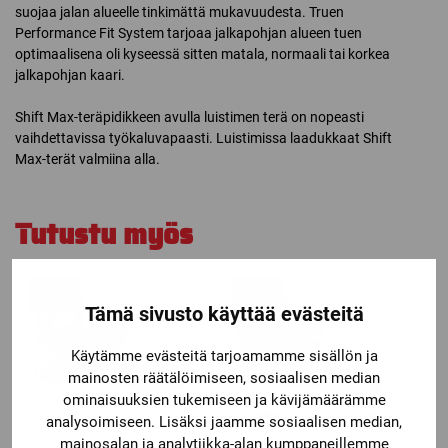
suojaa jalan alueelle tinkimättä mukavuudesta. Truen
Performance Fit System tarjoaa jalkapohjan alueen tuen
optimaalisena oli kyseessä sitten matala, normaali tai korkea
jalkapohjan kaari.
Shift Max-teräpidikkeen avulla luistimen terä on nopeasti
vaihdettavissa työkaluvapaasti. Luistimissa laadukkaat Shift
Max-terät valmiina alla.
Tutustu myös
Ale!
Ale!
Tämä sivusto käyttää evästeitä
Käytämme evästeitä tarjoamamme sisällön ja
mainosten räätälöimiseen, sosiaalisen median
ominaisuuksien tukemiseen ja kävijämäärämme
analysoimiseen. Lisäksi jaamme sosiaalisen median,
mainosalan ja analytiikka-alan kumppaneillemme