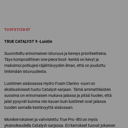
TUOTETIEDOT
TRUE CATALYST 9 -Luistin
Suunniteltu erinomainen istuvuus ja keveys prioriteetteina.
Täys komposiittinen one-piece boot -kenkä on kevyt ja
maksimoi potkujesi räjähtävyyden ilman, että on jouduttu
tinkimään istuvuudesta.
Luistimen sisäosassa Hydro Foam Clarino -vuori on
eksklusiivisesti tuotu Catalyst-sarjaan. Tämä ammattilaisten
suosima on erinomaisen mukava jalassa ja pitää huolen, että
jalat pysyvät kuivina niin kauan kuin luistimet ovat jalassa
tuoden samalla kestävyyttä sisäosaan.
Monikerroksinen ja vahvistettu True Pro -iltti on myös
yksinoikeudella Catalyst-sarjassa. Eri kerrokset tuovat jokainen