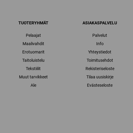
TUOTERYHMÄT
ASIAKASPALVELU
Pelaajat
Palvelut
Maalivahdit
Info
Erotuomarit
Yhteystiedot
Taitoluistelu
Toimitusehdot
Tekstiilit
Rekisteriseloste
Muut tarvikkeet
Tilaa uusiskirje
Ale
Evästeseloste