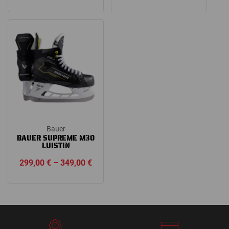
hinta
hinta
range:
oli:
on:
449,00 €
279,00 €.
199,00 €.
through
549,00 €
Bauer
BAUER SUPREME M30
LUISTIN
Price
299,00
€
–
349,00
€
range:
299,00 €
through
349,00 €