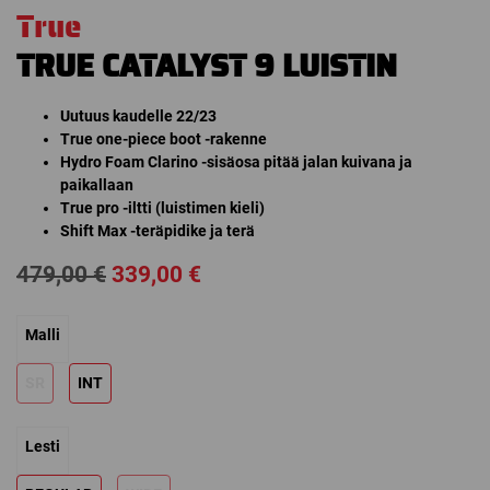
True
TRUE CATALYST 9 LUISTIN
Uutuus kaudelle 22/23
True one-piece boot -rakenne
Hydro Foam Clarino -sisäosa pitää jalan kuivana ja
paikallaan
True pro -iltti (luistimen kieli)
Shift Max -teräpidike ja terä
Alkuperäinen
Nykyinen
479,00
€
339,00
€
hinta
hinta
Malli
oli:
on:
479,00 €.
339,00 €.
SR
INT
Lesti