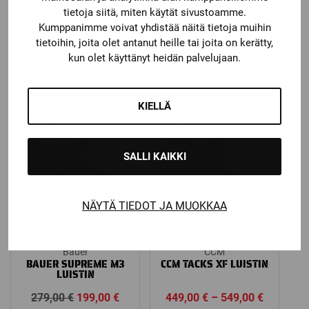
tietoja siitä, miten käytät sivustoamme.
CCM
Bauer
Kumppanimme voivat yhdistää näitä tietoja muihin
CCM TACKS 652
BAUER SUPREME
LUISTIN
SHADOW LUISTIN
tietoihin, joita olet antanut heille tai joita on kerätty,
kun olet käyttänyt heidän palvelujaan.
Price
Price
449,00
€
–
549,00
€
699,00
€
–
849,00
€
range:
range:
449,00 €
699,00 €
KIELLÄ
through
through
Ale!
Ale!
549,00 €
849,00 €
SALLI KAIKKI
NÄYTÄ TIEDOT JA MUOKKAA
Bauer
CCM
BAUER SUPREME M3
CCM TACKS XF LUISTIN
LUISTIN
Alkuperäinen
Nykyinen
Price
279,00
€
199,00
€
449,00
€
–
549,00
€