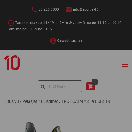
Siirry
sisältöön
03 225 0000
info@sportia-10.fi
Tampere ma–pe: 11–19 la: 9–16 Jyväskylä ma-pe: 11-19 la: 10-16
Lahti ma-pe: 11-19 la: 10-16
Kirjaudu sisään
Sportia-
10
Search
0
for:
Etusivu
/
Pelaajat
/
Luistimet
/
TRUE CATALYST 9 LUISTIN