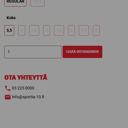
REGULAR
WIDE
Koko
5,5
6
6,5
7
7,5
8
8,5
9
TRUE
LISÄÄ OSTOSKORIIN
CATALYST
9
LUISTIN
määrä
OTA YHTEYTTÄ
03 225 0000
info@sportia-10.fi