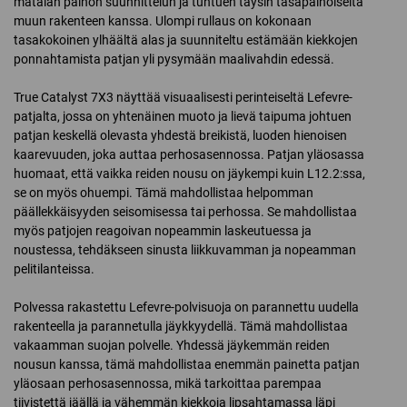
matalan painon suunnittelun ja tuntuen täysin tasapainoiselta
muun rakenteen kanssa. Ulompi rullaus on kokonaan
tasakokoinen ylhäältä alas ja suunniteltu estämään kiekkojen
ponnahtamista patjan yli pysymään maalivahdin edessä.
True Catalyst 7X3 näyttää visuaalisesti perinteiseltä Lefevre-
patjalta, jossa on yhtenäinen muoto ja lievä taipuma johtuen
patjan keskellä olevasta yhdestä breikistä, luoden hienoisen
kaarevuuden, joka auttaa perhosasennossa. Patjan yläosassa
huomaat, että vaikka reiden nousu on jäykempi kuin L12.2:ssa,
se on myös ohuempi. Tämä mahdollistaa helpomman
päällekkäisyyden seisomisessa tai perhossa. Se mahdollistaa
myös patjojen reagoivan nopeammin laskeutuessa ja
noustessa, tehdäkseen sinusta liikkuvamman ja nopeamman
pelitilanteissa.
Polvessa rakastettu Lefevre-polvisuoja on parannettu uudella
rakenteella ja parannetulla jäykkyydellä. Tämä mahdollistaa
vakaamman suojan polvelle. Yhdessä jäykemmän reiden
nousun kanssa, tämä mahdollistaa enemmän painetta patjan
yläosaan perhosasennossa, mikä tarkoittaa parempaa
tiivistettä jäällä ja vähemmän kiekkoja lipsahtamassa läpi