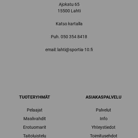
Ajokatu 65
15500 Lahti
Katso kartalla
Puh.
050 354 8418
email: lahti@sportia-10.fi
TUOTERYHMÄT
ASIAKASPALVELU
Pelaajat
Palvelut
Maalivahdit
Info
Erotuomarit
Yhteystiedot
Taitoluistelu
Toimitusehdot