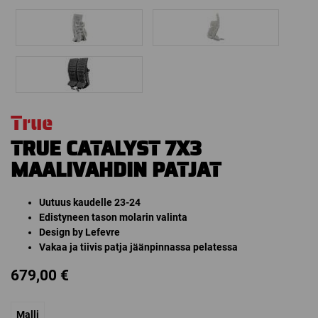
True
TRUE CATALYST 7X3
MAALIVAHDIN PATJAT
Uutuus kaudelle 23-24
Edistyneen tason molarin valinta
Design by Lefevre
Vakaa ja tiivis patja jäänpinnassa pelatessa
679,00
€
Malli