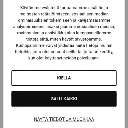
Käytämme evästeitä tarjoamamme sisällön ja
mainosten räätälöimiseen, sosiaalisen median
ominaisuuksien tukemiseen ja kävijämäärämme
analysoimiseen. Lisäksi jaamme sosiaalisen median,
mainosalan ja analytiikka-alan kumppaneillemme
tietoja siitä, miten käytät sivustoamme.
Kumppanimme voivat yhdistää näitä tietoja muihin
Bauer
Bauer
BAUER VAPOR X5PRO
BAUER SUPREME
tietoihin, joita olet antanut heille tai joita on kerätty,
MAALIVAHDIN PATJAT
SHADOW
kun olet käyttänyt heidän palvelujaan.
MAALIVAHDIN PATJAT
Katso kaikki vaihtoehdot
Katso kaikki vaihtoehdot
Price
599,00
€
–
849,00
€
2 399,00
€
KIELLÄ
range:
599,00 €
through
SALLI KAIKKI
Ale!
849,00 €
NÄYTÄ TIEDOT JA MUOKKAA