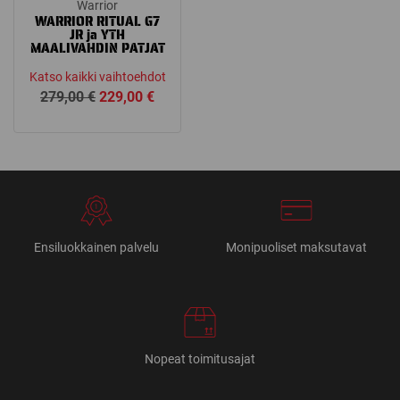
Warrior
WARRIOR RITUAL G7
JR ja YTH
MAALIVAHDIN PATJAT
Katso kaikki vaihtoehdot
Alkuperäinen
Nykyinen
279,00
€
229,00
€
hinta
hinta
oli:
on:
279,00 €.
229,00 €.
Ensiluokkainen palvelu
Monipuoliset maksutavat
Nopeat toimitusajat