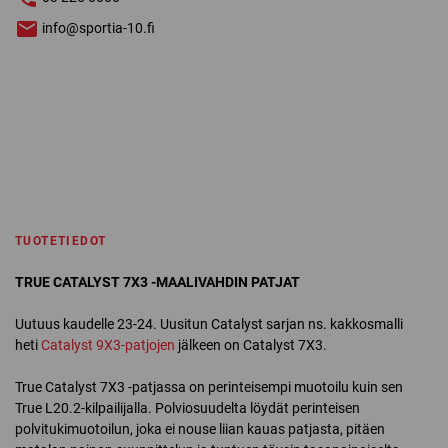
info@sportia-10.fi
TUOTETIEDOT
TRUE CATALYST 7X3 -MAALIVAHDIN PATJAT
Uutuus kaudelle 23-24. Uusitun Catalyst sarjan ns. kakkosmalli
heti
Catalyst 9X3-patjojen
jälkeen on Catalyst 7X3.
True Catalyst 7X3 -patjassa on perinteisempi muotoilu kuin sen
True L20.2-kilpailijalla. Polviosuudelta löydät perinteisen
polvitukimuotoilun, joka ei nouse liian kauas patjasta, pitäen