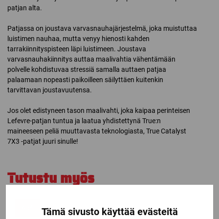
patjan alta.
Patjassa on joustava varvasnauhajärjestelmä, joka muistuttaa
luistimen nauhaa, mutta venyy hienosti kahden
tarrakiinnityspisteen läpi luistimeen. Joustava
varvasnauhakiinnitys auttaa maalivahtia vähentämään
polvelle kohdistuvaa stressiä samalla auttaen patjaa
palaamaan nopeasti paikoilleen säilyttäen kuitenkin
tarvittavan joustavuutensa.
Jos olet edistyneen tason maalivahti, joka kaipaa perinteisen
Lefevre-patjan tuntua ja laatua yhdistettynä True:n
maineeseen peliä muuttavasta teknologiasta, True Catalyst
7X3 -patjat juuri sinulle!
Tutustu myös
Ale!
Tämä sivusto käyttää evästeitä