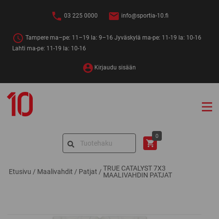
Siirry
sisältöön
03 225 0000
info@sportia-10.fi
Tampere ma–pe: 11–19 la: 9–16 Jyväskylä ma-pe: 11-19 la: 10-16
Lahti ma-pe: 11-19 la: 10-16
Kirjaudu sisään
Sportia-
10
Search
0
for:
TRUE CATALYST 7X3
Etusivu
/
Maalivahdit
/
Patjat
/
MAALIVAHDIN PATJAT