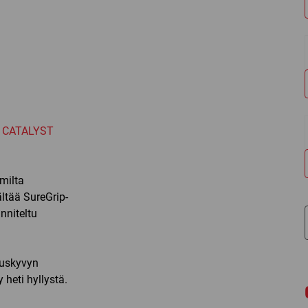
 CATALYST
milta
ltää SureGrip-
nniteltu
tuskyvyn
 heti hyllystä.