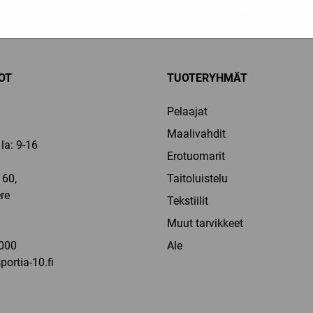
liset maksutavat
Nopeat toimitusajat
OT
TUOTERYHMÄT
Pelaajat
Maalivahdit
la: 9-16
Erotuomarit
60,
Taitoluistelu
re
Tekstiilit
a
Muut tarvikkeet
000
Ale
ortia-10.fi