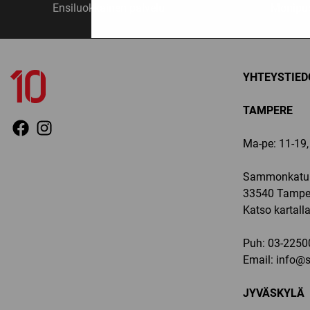
Ensiluokkainen palvelu
Monipuo
YHTEYSTIED
TAMPERE
Ma-pe: 11-19, 
Sammonkatu 
33540 Tampe
Katso kartall
Puh:
03-2250
Email:
info@sp
JYVÄSKYLÄ