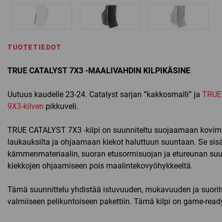
TUOTETIEDOT
TRUE CATALYST 7X3 -MAALIVAHDIN KILPIKÄSINE
Uutuus kaudelle 23-24. Catalyst sarjan ”kakkosmalli” ja
TRUE
9X3-kilven
pikkuveli.
TRUE CATALYST 7X3 -kilpi on suunniteltu suojaamaan kovim
laukauksilta ja ohjaamaan kiekot haluttuun suuntaan. Se sisä
kämmenmateriaalin, suoran etusormisuojan ja etureunan suu
kiekkojen ohjaamiseen pois maalintekovyöhykkeeltä.
Tämä suunnittelu yhdistää istuvuuden, mukavuuden ja suori
valmiiseen pelikuntoiseen pakettiin. Tämä kilpi on game-ready