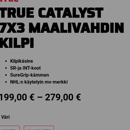
TRUE CATALYST
7X3 MAALIVAHDIN
KILPI
Kilpikäsine
SR-ja INT-koot
SureGrip-kämmen
NHL:n käytetyin mv-merkki
Price
199,00
€
–
279,00
€
range:
Väri
199,00 €