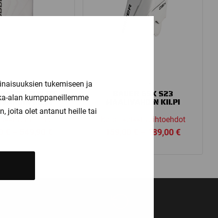
Bauer
Bauer
inaisuuksien tukemiseen ja
VAPOR FLYLITE
BAUER GSX S23
kka-alan kumppaneillemme
VAHDIN KILPI
MAALIVAHDIN KILPI
joita olet antanut heille tai
aikki vaihtoehdot
Katso kaikki vaihtoehdot
Price
Price
00
€
–
549,90
€
159,00
€
–
189,00
€
range:
range:
399,00 €
159,00 €
through
through
549,90 €
189,00 €