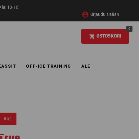
 la: 10-16
Kirjaudu sisään
0
OSTOSKORI
KASSIT
OFF-ICE TRAINING
ALE
Ale!
True