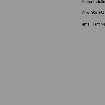
Katso kartall
Puh.
050 354
email: lahti@s