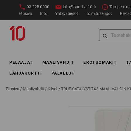
Siirry
03 225 0000
info@sportia-10.fi
Tampere ma–
sisältöön
Etusivu
Info
Yhteystiedot
Toimitusehdot
Rekist
Sportia-
Search
10
for:
PELAAJAT
MAALIVAHDIT
EROTUOMARIT
T
LAHJAKORTTI
PALVELUT
Etusivu
/
Maalivahdit
/
Kilvet
/
TRUE CATALYST 7X3 MAALIVAHDIN KI