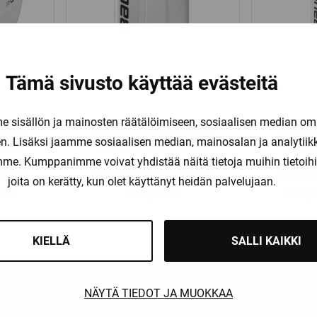
Tämä sivusto käyttää evästeitä
Bauer
sisällön ja mainosten räätälöimiseen, sosiaalisen median om
L G7
BAUER SUPREME FUSE
BAUER 
. Lisäksi jaamme sosiaalisen median, mainosalan ja analytii
ILPI
MAALIVAHDIN KILPI
MAALI
amme. Kumppanimme voivat yhdistää näitä tietoja muihin tietoihin, 
oehdot
Katso kaikki vaihtoehdot
Katso k
joita on kerätty, kun olet käyttänyt heidän palvelujaan.
peräinen
Nykyinen
0
€
549,00
€
399,
a
hinta
on:
KIELLÄ
SALLI KAIKKI
0 €.
99,00 €.
NÄYTÄ TIEDOT JA MUOKKAA