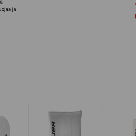
dä
uojaa ja