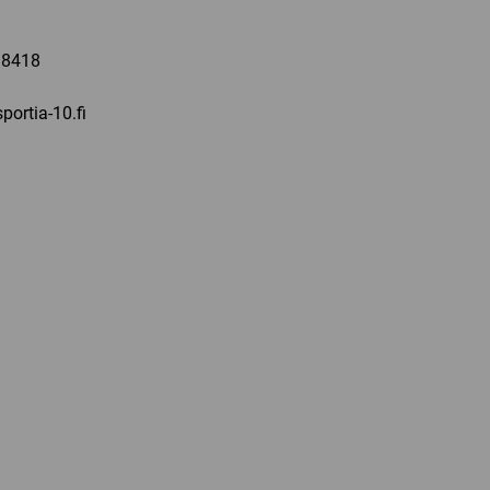
a
 8418
portia-10.fi