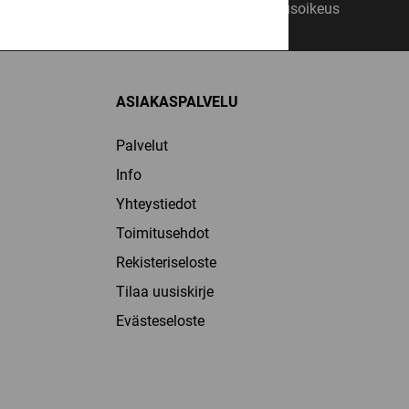
14 päivän vaihto- ja palautusoikeus
ASIAKASPALVELU
Palvelut
Info
Yhteystiedot
Toimitusehdot
Rekisteriseloste
Tilaa uusiskirje
Evästeseloste