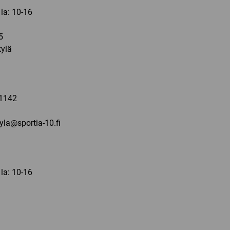
 la: 10-16
5
ylä
a
1142
kyla@sportia-10.fi
 la: 10-16