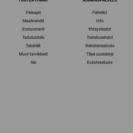
TUOTERYHMÄT
ASIAKASPALVELU
Pelaajat
Palvelut
Maalivahdit
Info
Erotuomarit
Yhteystiedot
Taitoluistelu
Toimitusehdot
Tekstiilit
Rekisteriseloste
Muut tarvikkeet
Tilaa uusiskirje
Ale
Evästeseloste