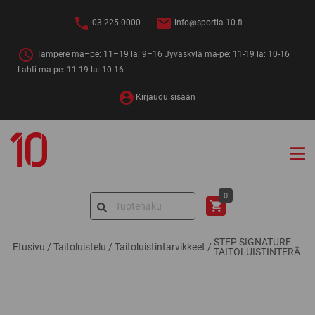
Siirry
sisältöön
03 225 0000
info@sportia-10.fi
Tampere ma–pe: 11–19 la: 9–16 Jyväskylä ma-pe: 11-19 la: 10-16
Lahti ma-pe: 11-19 la: 10-16
Kirjaudu sisään
Sportia-
10
Search
0
for:
STEP SIGNATURE
Etusivu
/
Taitoluistelu
/
Taitoluistintarvikkeet
/
TAITOLUISTINTERÄ