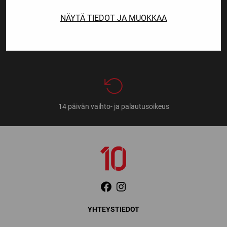
NÄYTÄ TIEDOT JA MUOKKAA
Nopeat toimitusajat
14 päivän vaihto- ja palautusoikeus
YHTEYSTIEDOT