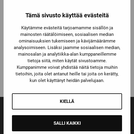
Tämä sivusto käyttää evästeitä
Käytämme evästeitä tarjoamamme sisällön ja
mainosten räätälöimiseen, sosiaalisen median
ominaisuuksien tukemiseen ja kävijämäärämme
analysoimiseen. Lisäksi jaamme sosiaalisen median,
mainosalan ja analytiikka-alan kumppaneillemme
STEP NINETY-NINE
tietoja siitä, miten käytät sivustoamme.
TAITOLUISTINTERÄT
Kumppanimme voivat yhdistää näitä tietoja muihin
269,00
€
tietoihin, joita olet antanut heille tai joita on kerätty,
kun olet käyttänyt heidän palvelujaan.
KIELLÄ
Ensiluokkainen palvelu
Monipuoliset maksutavat
SALLI KAIKKI