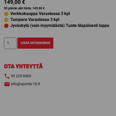
149,00
€
30 päivän alin hinta:
149,00
€
⬤
Verkkokauppa Varastossa 3 kpl
⬤
Tampere Varastossa 3 kpl
⬤
Jyväskylä (vain myymälästä) Tuote tilapäisesti loppu
STEP
LISÄÄ OSTOSKORIIN
SIGNATURE
TAITOLUISTINTERÄ
määrä
OTA YHTEYTTÄ
03 225 0000
info@sportia-10.fi