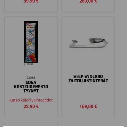
39,90
€
269,00
€
STEP SYNCHRO
Edea
TAITOLUISTINTERÄT
EDEA
KOSTEUDENESTO
TYYNYT
Katso kaikki vaihtoehdot
22,90
€
169,00
€