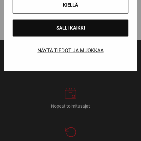
MA70 6MM
KIELLÄ
44,90
€
SALLI KAIKKI
NÄYTÄ TIEDOT JA MUOKKAA
Ensiluokkainen palvelu
Monipuoliset maksutavat
Nopeat toimitusajat