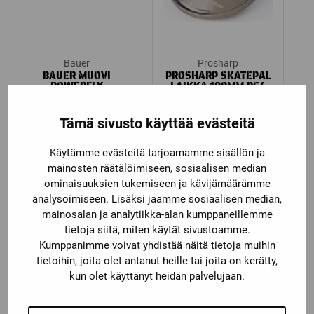
Bauer
Prosharp
BAUER MUOVI
PROSHARP SKATEPAL
POWERFLY
LAIKKA 100MM B64
Price
49,00
€
–
59,90
€
159,00
€
Tämä sivusto käyttää evästeitä
range:
49,00 €
Käytämme evästeitä tarjoamamme sisällön ja
through
mainosten räätälöimiseen, sosiaalisen median
59,90 €
ominaisuuksien tukemiseen ja kävijämäärämme
analysoimiseen. Lisäksi jaamme sosiaalisen median,
mainosalan ja analytiikka-alan kumppaneillemme
tietoja siitä, miten käytät sivustoamme.
Kumppanimme voivat yhdistää näitä tietoja muihin
tietoihin, joita olet antanut heille tai joita on kerätty,
kun olet käyttänyt heidän palvelujaan.
Prosharp
PROSHARP LAIKKA