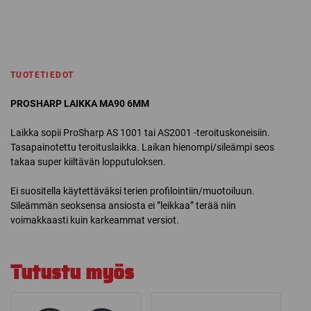
TUOTETIEDOT
PROSHARP LAIKKA MA90 6MM
Laikka sopii ProSharp AS 1001 tai AS2001 -teroituskoneisiin.
Tasapainotettu teroituslaikka. Laikan hienompi/sileämpi seos
takaa super kiiltävän lopputuloksen.
Ei suositella käytettäväksi terien profilointiin/muotoiluun.
Sileämmän seoksensa ansiosta ei ”leikkaa” terää niin
voimakkaasti kuin karkeammat versiot.
Tutustu myös