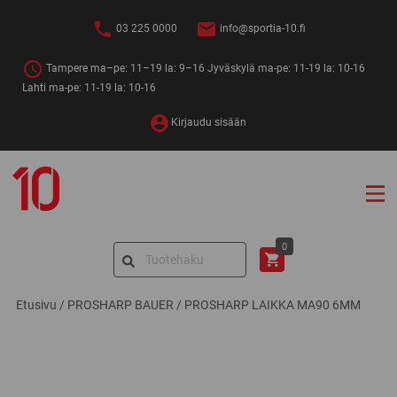
Siirry
sisältöön
03 225 0000
info@sportia-10.fi
Tampere ma–pe: 11–19 la: 9–16 Jyväskylä ma-pe: 11-19 la: 10-16
Lahti ma-pe: 11-19 la: 10-16
Kirjaudu sisään
Sportia-
10
Search
0
for:
Etusivu
/
PROSHARP BAUER
/
PROSHARP LAIKKA MA90 6MM