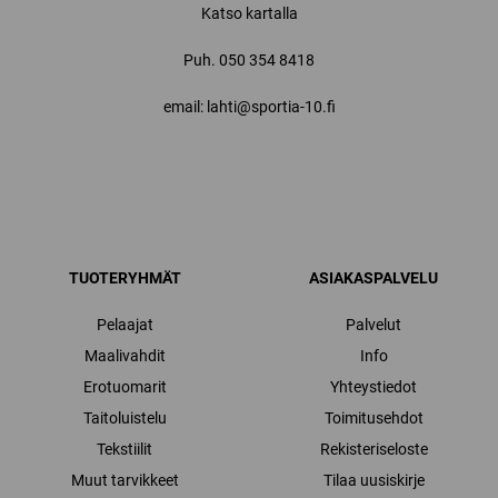
Katso kartalla
Puh.
050 354 8418
email: lahti@sportia-10.fi
TUOTERYHMÄT
ASIAKASPALVELU
Pelaajat
Palvelut
Maalivahdit
Info
Erotuomarit
Yhteystiedot
Taitoluistelu
Toimitusehdot
Tekstiilit
Rekisteriseloste
Muut tarvikkeet
Tilaa uusiskirje