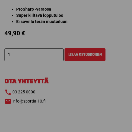
ProSharp -varaosa
Super kiiltävä lopputulos
Ei sovellu terän muotoiluun
49,90
€
PROSHARP
LISÄÄ OSTOSKORIIN
LAIKKA
MA90
6MM
määrä
OTA YHTEYTTÄ
03 225 0000
info@sportia-10.fi