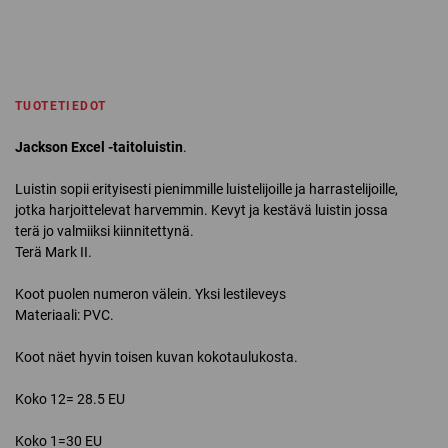
TUOTETIEDOT
Jackson Excel -taitoluistin
.
Luistin sopii erityisesti pienimmille luistelijoille ja harrastelijoille,
jotka harjoittelevat harvemmin. Kevyt ja kestävä luistin jossa
terä jo valmiiksi kiinnitettynä.
Terä Mark II.
Koot puolen numeron välein. Yksi lestileveys
Materiaali: PVC.
Koot näet hyvin toisen kuvan kokotaulukosta.
Koko 12= 28.5 EU
Koko 1=30 EU