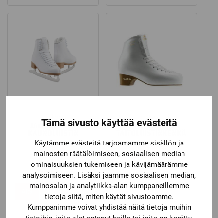
Jackson
Edea
Tämä sivusto käyttää evästeitä
JACKSON 200
EDEA CHORUS
KAUNOLUISTIN
TAITOLUISTINKENKÄ
Käytämme evästeitä tarjoamamme sisällön ja
79,00
€
349,00
€
mainosten räätälöimiseen, sosiaalisen median
ominaisuuksien tukemiseen ja kävijämäärämme
analysoimiseen. Lisäksi jaamme sosiaalisen median,
mainosalan ja analytiikka-alan kumppaneillemme
Ale!
tietoja siitä, miten käytät sivustoamme.
Kumppanimme voivat yhdistää näitä tietoja muihin
tietoihin, joita olet antanut heille tai joita on kerätty,