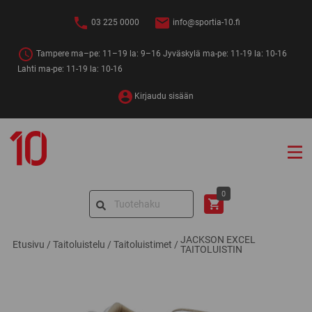
Siirry
sisältöön
03 225 0000
info@sportia-10.fi
Tampere ma–pe: 11–19 la: 9–16 Jyväskylä ma-pe: 11-19 la: 10-16
Lahti ma-pe: 11-19 la: 10-16
Kirjaudu sisään
Sportia-
10
Search
0
for:
JACKSON EXCEL
Etusivu
/
Taitoluistelu
/
Taitoluistimet
/
TAITOLUISTIN