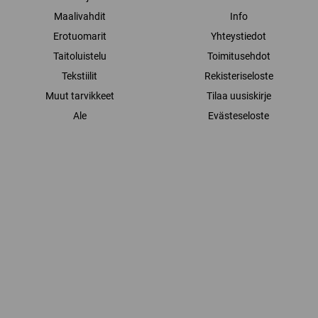
Maalivahdit
Info
Erotuomarit
Yhteystiedot
Taitoluistelu
Toimitusehdot
Tekstiilit
Rekisteriseloste
Muut tarvikkeet
Tilaa uusiskirje
Ale
Evästeseloste