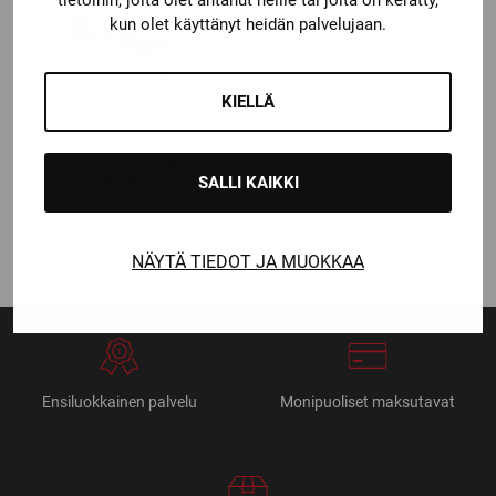
kun olet käyttänyt heidän palvelujaan.
KIELLÄ
Edea
EDEA TEMPO BALANCE
TAITOLUISTIN
SALLI KAIKKI
Alkuperäinen
Nykyinen
199,00
€
159,20
€
hinta
hinta
NÄYTÄ TIEDOT JA MUOKKAA
oli:
on:
199,00 €.
159,20 €.
Ensiluokkainen palvelu
Monipuoliset maksutavat