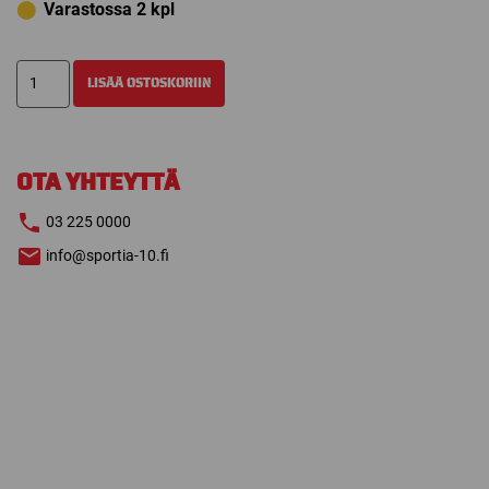
⬤
Varastossa 2 kpl
HEIJASTAVA
LISÄÄ OSTOSKORIIN
PIPO
PELAAJA
määrä
OTA YHTEYTTÄ
03 225 0000
info@sportia-10.fi