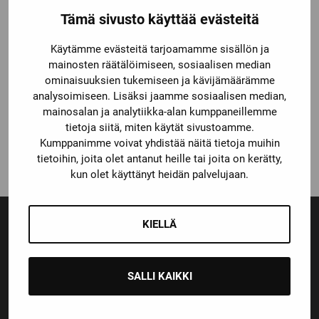
Tämä sivusto käyttää evästeitä
Käytämme evästeitä tarjoamamme sisällön ja
mainosten räätälöimiseen, sosiaalisen median
Bauer
ominaisuuksien tukemiseen ja kävijämäärämme
BAUER NEW ERA
analysoimiseen. Lisäksi jaamme sosiaalisen median,
FLORAL 950 LIPPIS
mainosalan ja analytiikka-alan kumppaneillemme
Katso kaikki vaihtoehdot
tietoja siitä, miten käytät sivustoamme.
34,90
€
Kumppanimme voivat yhdistää näitä tietoja muihin
tietoihin, joita olet antanut heille tai joita on kerätty,
kun olet käyttänyt heidän palvelujaan.
KIELLÄ
Ensiluokkainen palvelu
Monipuoliset maksutavat
SALLI KAIKKI