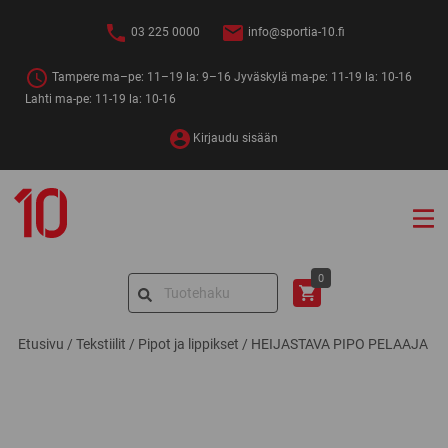
Siirry
sisältöön
03 225 0000
info@sportia-10.fi
Tampere ma–pe: 11–19 la: 9–16 Jyväskylä ma-pe: 11-19 la: 10-16
Lahti ma-pe: 11-19 la: 10-16
Kirjaudu sisään
Sportia-
10
Search
0
for:
Etusivu
/
Tekstiilit
/
Pipot ja lippikset
/
HEIJASTAVA PIPO PELAAJA