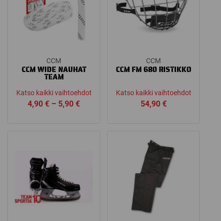
CCM
CCM
CCM WIDE NAUHAT
CCM FM 680 RISTIKKO
TEAM
Katso kaikki vaihtoehdot
Katso kaikki vaihtoehdot
Price
4,90
€
–
5,90
€
54,90
€
range:
4,90 €
through
5,90 €