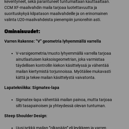
keventyneet, sekä parantuneet tuntumaltaan kauttaaltaan.
CCM XF-maalivahdin maila tarjoaa luotettavuutta ja
suorituskykyä kilpatason maalivahdeille ja on erinomainen
valinta U20-maalivahdeista pienempiin junioreihin asti.
Ominaisuudet:
Varren Rakenne: ”V” geometria lyhyemmällä varrella
V-varsigeometria/muoto lyhyemmällä varrella tarjoaa
ainutlaatuisen kaksoisgeometrian, joka varmistaa
täydellisen kontrollin kiekon käsittelyssä ja vähentää
mailan kiertymistä torjunnoissa. Myötäilee mukavasti
kättä ja tekee mailan käsittelystä vaivatonta.
Lapatekniikka: Sigmatex-lapa
Sigmatex-lapa vähentää mailan painoa, mutta tarjoaa
silti tasapainoisen ja yhteydessä olevan tuntuman.
Steep Shoulder Design
:
Uusi jyrkkä mailan ”olkapään” eli levikkeen ja varren