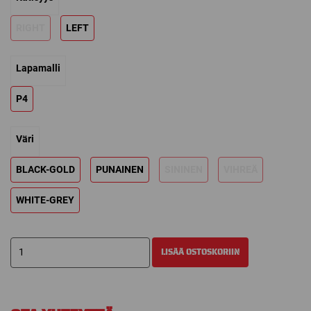
RIGHT
LEFT
Lapamalli
P4
Väri
BLACK-GOLD
PUNAINEN
SININEN
VIHREÄ
WHITE-GREY
CCM
LISÄÄ OSTOSKORIIN
XF
MAALIVAHDIN
MAILA
määrä