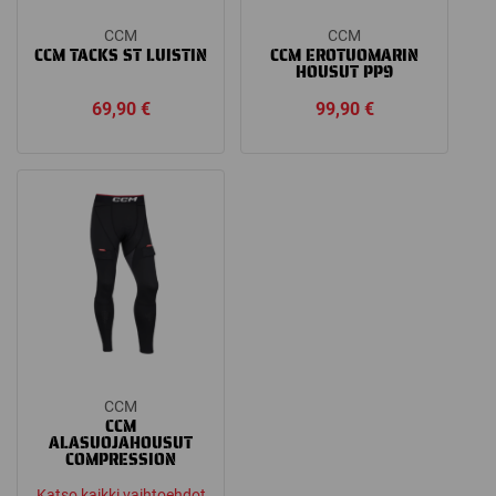
CCM
CCM
CCM TACKS ST LUISTIN
CCM EROTUOMARIN
HOUSUT PP9
69,90
€
99,90
€
CCM
CCM
ALASUOJAHOUSUT
COMPRESSION
Katso kaikki vaihtoehdot