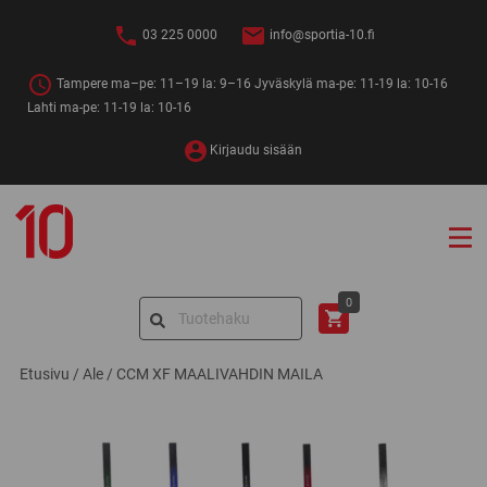
Siirry
sisältöön
03 225 0000
info@sportia-10.fi
Tampere ma–pe: 11–19 la: 9–16 Jyväskylä ma-pe: 11-19 la: 10-16
Lahti ma-pe: 11-19 la: 10-16
Kirjaudu sisään
Sportia-
10
Search
0
for:
Etusivu
/
Ale
/
CCM XF MAALIVAHDIN MAILA