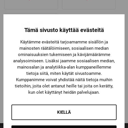
Tämä sivusto käyttää evästeitä
Käytämme evästeitä tarjoamamme sisällön ja
mainosten räätälöimiseen, sosiaalisen median
ominaisuuksien tukemiseen ja kävijämäärämme
analysoimiseen. Lisäksi jaamme sosiaalisen median,
mainosalan ja analytiikka-alan kumppaneillemme
tietoja siitä, miten käytät sivustoamme.
CCM
CCM LUISTINSUKKA
Kumppanimme voivat yhdistää näitä tietoja muihin
BASIC POLVI
tietoihin, joita olet antanut heille tai joita on kerätty,
kun olet käyttänyt heidän palvelujaan.
Katso kaikki vaihtoehdot
11,90
€
KIELLÄ