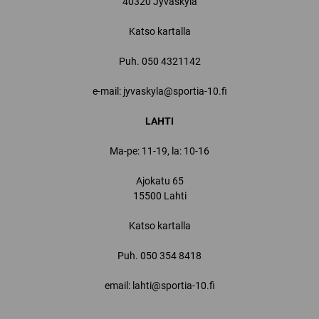
40320 Jyväskylä
Katso kartalla
Puh.
050 4321142
e-mail: jyvaskyla@sportia-10.fi
LAHTI
Ma-pe: 11-19, la: 10-16
Ajokatu 65
15500 Lahti
Katso kartalla
Puh.
050 354 8418
email: lahti@sportia-10.fi