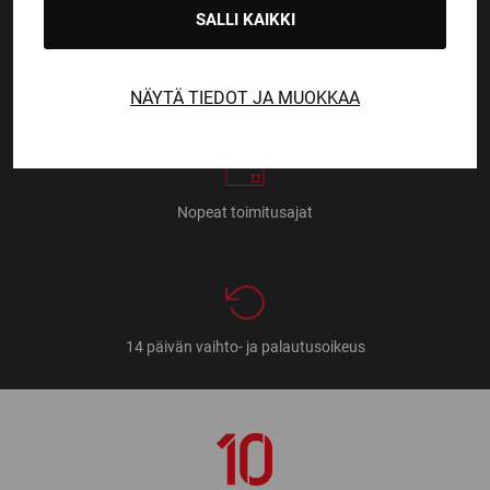
SALLI KAIKKI
Ensiluokkainen palvelu
Monipuoliset maksutavat
NÄYTÄ TIEDOT JA MUOKKAA
Nopeat toimitusajat
14 päivän vaihto- ja palautusoikeus