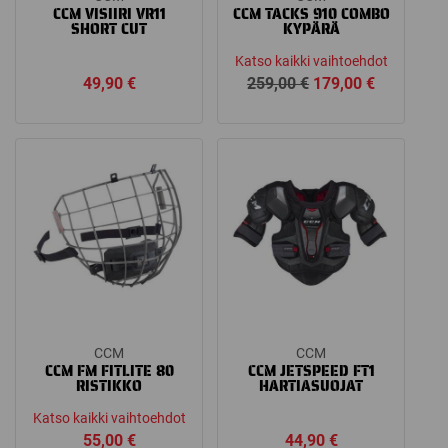
CCM VISIIRI VR11
CCM TACKS 910 COMBO
SHORT CUT
KYPÄRÄ
Katso kaikki vaihtoehdot
Alkuperäinen
Nykyinen
49,90
€
259,00
€
179,00
€
hinta
hinta
oli:
on:
259,00 €.
179,00 €.
CCM
CCM
CCM FM FITLITE 80
CCM JETSPEED FT1
RISTIKKO
HARTIASUOJAT
Katso kaikki vaihtoehdot
55,00
€
44,90
€