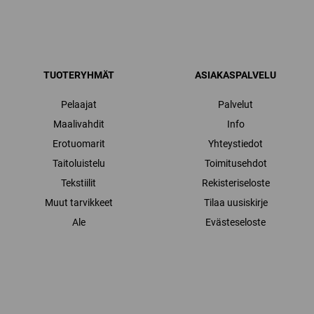
TUOTERYHMÄT
ASIAKASPALVELU
Pelaajat
Palvelut
Maalivahdit
Info
Erotuomarit
Yhteystiedot
Taitoluistelu
Toimitusehdot
Tekstiilit
Rekisteriseloste
Muut tarvikkeet
Tilaa uusiskirje
Ale
Evästeseloste