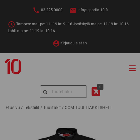
Siirry
sisältöön
03 225 0000
info@sportia-10.fi
Tampere ma–pe: 11–19 la: 9–16 Jyväskylä ma-pe: 11-19 la: 10-16
Lahti ma-pe: 11-19 la: 10-16
Kirjaudu sisään
Sportia-
10
Search
0
for:
Etusivu
/
Tekstiilit
/
Tuulitakit
/
CCM TUULITAKKI SHELL