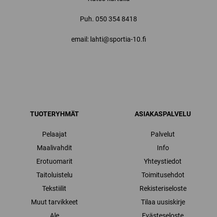
Puh.
050 354 8418
email: lahti@sportia-10.fi
TUOTERYHMÄT
ASIAKASPALVELU
Pelaajat
Palvelut
Maalivahdit
Info
Erotuomarit
Yhteystiedot
Taitoluistelu
Toimitusehdot
Tekstiilit
Rekisteriseloste
Muut tarvikkeet
Tilaa uusiskirje
Ale
Evästeseloste