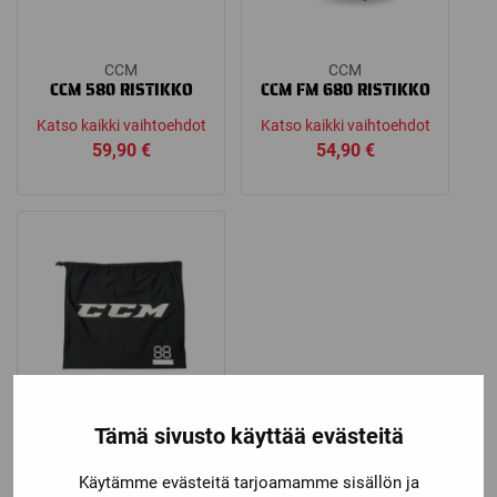
CCM
CCM
CCM 580 RISTIKKO
CCM FM 680 RISTIKKO
Katso kaikki vaihtoehdot
Katso kaikki vaihtoehdot
59,90
€
54,90
€
Tämä sivusto käyttää evästeitä
CCM
CCM KYPÄRÄPUSSI
Käytämme evästeitä tarjoamamme sisällön ja