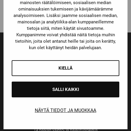
Katso kaikki vaihtoehdot
mainosten räätälöimiseen, sosiaalisen median
14,90
€
ominaisuuksien tukemiseen ja kävijämäärämme
analysoimiseen. Lisäksi jaamme sosiaalisen median,
mainosalan ja analytiikka-alan kumppaneillemme
tietoja siitä, miten käytät sivustoamme.
Kumppanimme voivat yhdistää näitä tietoja muihin
tietoihin, joita olet antanut heille tai joita on kerätty,
kun olet käyttänyt heidän palvelujaan.
Ensiluokkainen palvelu
Monipuoliset maksutavat
KIELLÄ
SALLI KAIKKI
Nopeat toimitusajat
NÄYTÄ TIEDOT JA MUOKKAA
14 päivän vaihto- ja palautusoikeus