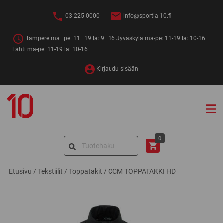
Siirry
sisältöön
03 225 0000
info@sportia-10.fi
Tampere ma–pe: 11–19 la: 9–16 Jyväskylä ma-pe: 11-19 la: 10-16
Lahti ma-pe: 11-19 la: 10-16
Kirjaudu sisään
Sportia-
10
Search
0
for:
Etusivu
/
Tekstiilit
/
Toppatakit
/
CCM TOPPATAKKI HD