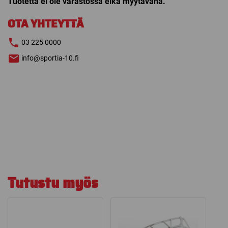
Tuotetta ei ole varastossa eikä myytävänä.
OTA YHTEYTTÄ
03 225 0000
info@sportia-10.fi
Tutustu myös