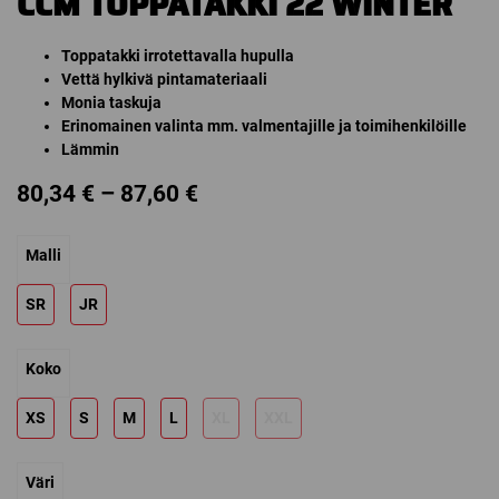
CCM TOPPATAKKI 22 WINTER
Toppatakki irrotettavalla hupulla
Vettä hylkivä pintamateriaali
Monia taskuja
Erinomainen valinta mm. valmentajille ja toimihenkilöille
Lämmin
Price
80,34
€
–
87,60
€
range:
Malli
80,34 €
through
SR
JR
87,60 €
Koko
XS
S
M
L
XL
XXL
Väri