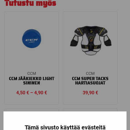
Tutustu myös
CCM
CCM
CCM JÄÄKIEKKO LIGHT
CCM SUPER TACKS
SININEN
HARTIASUOJAT
Price
4,50
€
–
4,90
€
39,90
€
range:
4,50 €
through
4,90 €
Tämä sivusto käyttää evästeitä