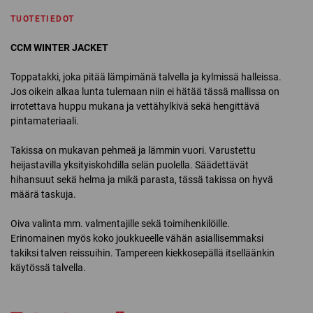
TUOTETIEDOT
CCM WINTER JACKET
Toppatakki, joka pitää lämpimänä talvella ja kylmissä halleissa.
Jos oikein alkaa lunta tulemaan niin ei hätää tässä mallissa on
irrotettava huppu mukana ja vettähylkivä sekä hengittävä
pintamateriaali.
Takissa on mukavan pehmeä ja lämmin vuori. Varustettu
heijastavilla yksityiskohdilla selän puolella. Säädettävät
hihansuut sekä helma ja mikä parasta, tässä takissa on hyvä
määrä taskuja.
Oiva valinta mm. valmentajille sekä toimihenkilöille.
Erinomainen myös koko joukkueelle vähän asiallisemmaksi
takiksi talven reissuihin. Tampereen kiekkosepällä itselläänkin
käytössä talvella.