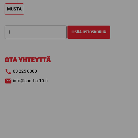
MUSTA
CCM
LISÄÄ OSTOSKORIIN
TOPPATAKKI
22
WINTER
määrä
OTA YHTEYTTÄ
03 225 0000
info@sportia-10.fi