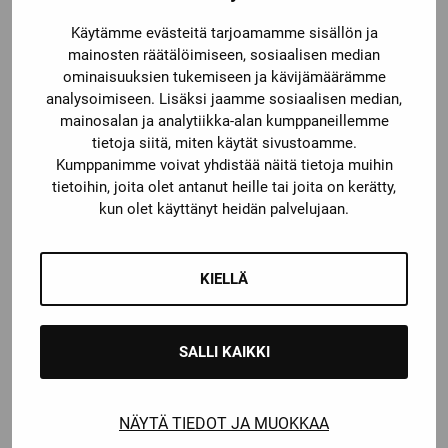
Käytämme evästeitä tarjoamamme sisällön ja
mainosten räätälöimiseen, sosiaalisen median
ominaisuuksien tukemiseen ja kävijämäärämme
analysoimiseen. Lisäksi jaamme sosiaalisen median,
mainosalan ja analytiikka-alan kumppaneillemme
CCM
CCM
tietoja siitä, miten käytät sivustoamme.
CCM ALUSASU
CCM FV1 KOKO VISIIRI
Kumppanimme voivat yhdistää näitä tietoja muihin
tietoihin, joita olet antanut heille tai joita on kerätty,
Katso kaikki vaihtoehdot
kun olet käyttänyt heidän palvelujaan.
32,50
€
69,90
€
KIELLÄ
SALLI KAIKKI
NÄYTÄ TIEDOT JA MUOKKAA