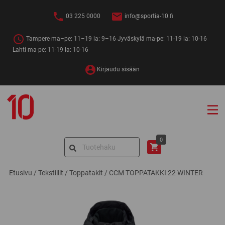
Siirry
sisältöön
03 225 0000
info@sportia-10.fi
Tampere ma–pe: 11–19 la: 9–16 Jyväskylä ma-pe: 11-19 la: 10-16
Lahti ma-pe: 11-19 la: 10-16
Kirjaudu sisään
Sportia-
10
Search
0
for:
Etusivu
/
Tekstiilit
/
Toppatakit
/
CCM TOPPATAKKI 22 WINTER