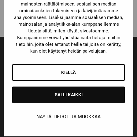
HARTIASUOJAT
mainosten räätälöimiseen, sosiaalisen median
ominaisuuksien tukemiseen ja kävijämäärämme
44,90
€
analysoimiseen. Lisäksi jaamme sosiaalisen median,
mainosalan ja analytiikka-alan kumppaneillemme
tietoja siitä, miten käytät sivustoamme.
Kumppanimme voivat yhdistää näitä tietoja muihin
tietoihin, joita olet antanut heille tai joita on kerätty,
kun olet käyttänyt heidän palvelujaan.
Ensiluokkainen palvelu
Monipuoliset maksutavat
KIELLÄ
SALLI KAIKKI
Nopeat toimitusajat
NÄYTÄ TIEDOT JA MUOKKAA