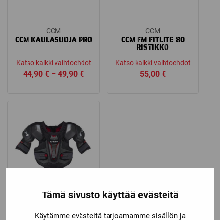
CCM
CCM
CCM KAULASUOJA PRO
CCM FM FITLITE 80
RISTIKKO
Katso kaikki vaihtoehdot
Katso kaikki vaihtoehdot
Price
44,90
€
–
49,90
€
55,00
€
range:
44,90 €
through
49,90 €
Tämä sivusto käyttää evästeitä
CCM
CCM JETSPEED FT1
Käytämme evästeitä tarjoamamme sisällön ja