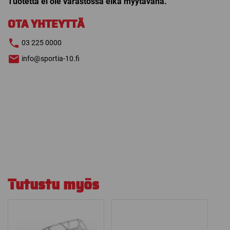
Tuotetta ei ole varastossa eikä myytävänä.
OTA YHTEYTTÄ
03 225 0000
info@sportia-10.fi
Tutustu myös