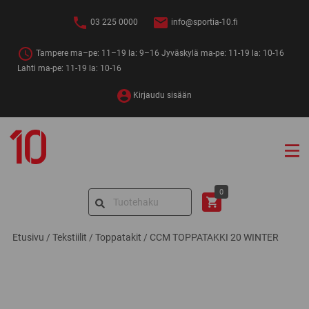
Siirry
sisältöön
03 225 0000
info@sportia-10.fi
Tampere ma–pe: 11–19 la: 9–16 Jyväskylä ma-pe: 11-19 la: 10-16
Lahti ma-pe: 11-19 la: 10-16
Kirjaudu sisään
Sportia-
10
Search
0
for:
Etusivu
/
Tekstiilit
/
Toppatakit
/
CCM TOPPATAKKI 20 WINTER