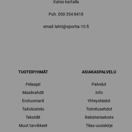
Katso kartalla
Puh.
050 354 8418
email: lahti@sportia-10.fi
TUOTERYHMÄT
ASIAKASPALVELU
Pelaajat
Palvelut
Maalivahdit
Info
Erotuomarit
Yhteystiedot
Taitoluistelu
Toimitusehdot
Tekstiilit
Rekisteriseloste
Muut tarvikkeet
Tilaa uusiskirje